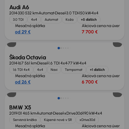
Audi A6
2014
330 532 km
Automat
Diesel
3.0 TDI
150 kW
4x4
3.0 TDI
4x4
Automat
Koža
+5 ďalších
Mesačná splátka
Akciová cena na úver
od 29 €
7 700 €
Škoda Octavia
2014
167 561 km
Diesel
1.6 TDI 4x4
77 kW
4x4
1.6 TDI 4x4
4x4
Navi
Tempomat
+1 ďalších
Mesačná splátka
Akciová cena na úver
od 26 €
6 700 €
Zlacnené o 4 100 €
BMW X5
2019
131 465 km
Automat
Diesel
xDrive30d
190 kW
4x4
Servisná knižka
Kúpené nové v SR
xDrive30d
Mesačná splátka
Akciová cena na úver