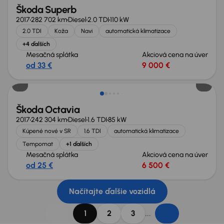
Škoda Superb
2017
282 702 km
Diesel
2.0 TDI
110 kW
2.0 TDI
Koža
Navi
automatická klimatizace
+4 ďalších
Mesačná splátka
Akciová cena na úver
od 33 €
9 000 €
Škoda Octavia
2017
242 304 km
Diesel
1.6 TDI
85 kW
Kúpené nové v SR
1.6 TDI
automatická klimatizace
Tempomat
+1 ďalších
Mesačná splátka
Akciová cena na úver
od 25 €
6 500 €
Načítajte ďalšie vozidlá
...
1
2
3