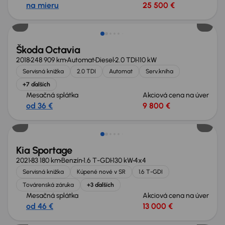
na mieru
25 500 €
Škoda Octavia
2018
248 909 km
Automat
Diesel
2.0 TDI
110 kW
Servisná knižka
2.0 TDI
Automat
Serv.kniha
+7 ďalších
Mesačná splátka
Akciová cena na úver
od 36 €
9 800 €
Zlacnené o 1 500 €
Kia Sportage
2021
83 180 km
Benzín
1.6 T-GDI
130 kW
4x4
Servisná knižka
Kúpené nové v SR
1.6 T-GDI
Továrenská záruka
+3 ďalších
Mesačná splátka
Akciová cena na úver
od 46 €
13 000 €
Zlacnené o 500 €