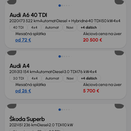
Audi A6 40 TDI
2020
173 522 km
Automat
Diesel + Hybridné
40 TDI
150 kW
4x4
40 TDI
4x4
Automat
Navi
+4 ďalších
Mesačná splátka
Akciová cena na úver
od 72 €
20 500 €
Audi A4
2011
313 154 km
Automat
Diesel
3.0 TDI
176 kW
4x4
3.0 TDI
4x4
Automat
Navi
+4 ďalších
Mesačná splátka
Akciová cena na úver
od 26 €
5 700 €
Škoda Superb
2021
151 236 km
Diesel
2.0 TDI
110 kW