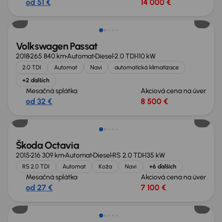
od 51 €
14 000 €
Zlacnené o 1 700 €
Volkswagen Passat
2018
265 840 km
Automat
Diesel
2.0 TDI
110 kW
2.0 TDI
Automat
Navi
automatická klimatizace
+2 ďalších
Mesačná splátka
Akciová cena na úver
od 32 €
8 500 €
Zlacnené o 600 €
Škoda Octavia
2015
216 309 km
Automat
Diesel
RS 2.0 TDI
135 kW
RS 2.0 TDI
Automat
Koža
Navi
+6 ďalších
Mesačná splátka
Akciová cena na úver
od 27 €
7 100 €
Zlacnené o 800 €