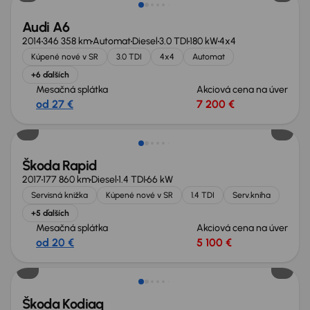
Audi A6
2014
346 358 km
Automat
Diesel
3.0 TDI
180 kW
4x4
Kúpené nové v SR
3.0 TDI
4x4
Automat
+6 ďalších
Mesačná splátka
Akciová cena na úver
od 27 €
7 200 €
Zlacnené o 500 €
Škoda Rapid
2017
177 860 km
Diesel
1.4 TDI
66 kW
Servisná knižka
Kúpené nové v SR
1.4 TDI
Serv.kniha
+5 ďalších
Mesačná splátka
Akciová cena na úver
od 20 €
5 100 €
Zlacnené o 1 000 €
Škoda Kodiaq