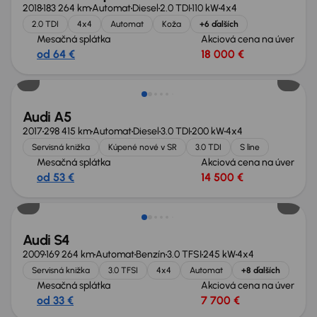
2018
183 264 km
Automat
Diesel
2.0 TDI
110 kW
4x4
2.0 TDI
4x4
Automat
Koža
+6 ďalších
Mesačná splátka
Akciová cena na úver
od 64 €
18 000 €
Zlacnené o 500 €
Audi A5
2017
298 415 km
Automat
Diesel
3.0 TDI
200 kW
4x4
Servisná knižka
Kúpené nové v SR
3.0 TDI
S line
Mesačná splátka
Akciová cena na úver
od 53 €
14 500 €
Zlacnené o 4 000 €
Audi S4
2009
169 264 km
Automat
Benzín
3.0 TFSI
245 kW
4x4
Servisná knižka
3.0 TFSI
4x4
Automat
+8 ďalších
Mesačná splátka
Akciová cena na úver
od 33 €
7 700 €