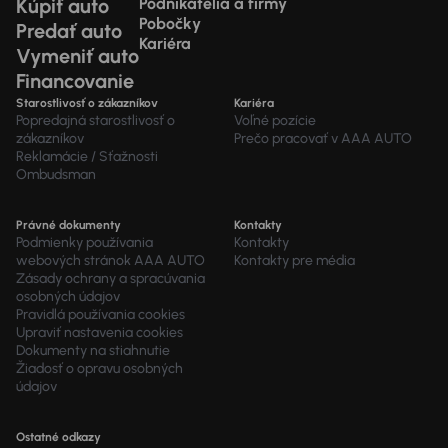
Kúpiť auto
Podnikatelia a firmy
Pobočky
Predať auto
Kariéra
Vymeniť auto
Financovanie
Starostlivosť o zákazníkov
Kariéra
Popredajná starostlivosť o
Voľné pozície
zákazníkov
Prečo pracovať v AAA AUTO
Reklamácie / Sťažnosti
Ombudsman
Právné dokumenty
Kontakty
Podmienky používania
Kontakty
webových stránok AAA AUTO
Kontakty pre média
Zásady ochrany a spracúvania
osobných údajov
Pravidlá používania cookies
Upraviť nastavenia cookies
Dokumenty na stiahnutie
Žiadosť o opravu osobných
údajov
Ostatné odkazy