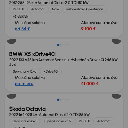
2017
255 193 km
Automat
Diesel
2.0 TDI
110 kW
2.0 TDI
Automat
Navi
automatická klimatizace
+3 ďalších
Mesačná splátka
Akciová cena na úver
od 34 €
9 100 €
BMW X5 xDrive40i
2022
133 643 km
Automat
Benzín + Hybridné
xDrive40i
245 kW
4x4
Servisná knižka
xDrive40i
Mesačná splátka
Akciová cena na úver
na mieru
41 000 €
Nové v ponuke
Škoda Octavia
2022
164 028 km
Automat
Diesel
2.0 TDI
85 kW
Servisná knižka
Kúpené nové v SR
2.0 TDI
Automat