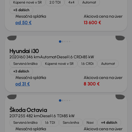
Kúpené nové v SR
2.0 TDI
4x4
Automat
+5 ďalších
Mesačná splátka
Akciová cena na úver
od 50 €
13 600 €
Hyundai i30
2020
160 346 km
Automat
Diesel
1.6 CRDi
85 kW
Servisná knižka
Kúpené nové v SR
1.6 CRDi
Automat
+3 ďalších
Mesačná splátka
Akciová cena na úver
od 31 €
8 300 €
Zlacnené o 700 €
Škoda Octavia
2017
255 482 km
Diesel
1.6 TDI
85 kW
Servisná knižka
1.6 TDI
Serv.kniha
Navi
+4 ďalších
Mesačná splátka
Akciová cena na úver