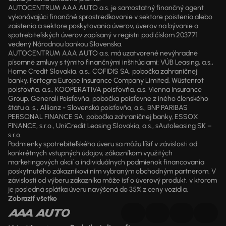
AUTOCENTRUM AAA AUTO a.s. je samostatný finančný agent
vykonávajúci finančné sprostredkovanie v sektore poistenia alebo
zaistenia a sektore poskytovania úverov, úverov na bývanie a
spotrebiteľských úverov zapísaný v registri pod číslom 203771
vedený Národnou bankou Slovenska.
AUTOCENTRUM AAA AUTO a.s. má uzatvorené nevýhradné
písomné zmluvy s týmito finančnými inštitúciami: VÚB Leasing, a.s.,
Home Credit Slovakia, a.s., COFIDIS SA, pobočka zahraničnej
banky, Fortegra Europe Insurance Company Limited, Wüstenrot
poisťovňa, a.s., KOOPERATIVA poisťovňa, a.s. Vienna Insurance
Group, Generali Poisťovňa, pobočka poisťovne z iného členského
štátu a. s., Allianz - Slovenská poisťovňa, a.s., BNP PARIBAS
PERSONAL FINANCE SA, pobočka zahraničnej banky, ESSOX
FINANCE, s.r.o., UniCredit Leasing Slovakia, a.s., sAutoleasing SK –
s.r.o.
Podmienky spotrebiteľského úveru sa môžu líšiť v závislosti od
konkrétnych vstupných údajov, zákazníkom využitých
marketingových akcií a individuálnych podmienok financovania
poskytnutého zákazníkovi ním vybraným obchodným partnerom. V
závislosti od výberu zákazníka môže ísť o úverový produkt, v ktorom
je posledná splátka úveru navýšená do 35% z ceny vozidla.
Zobraziť všetko