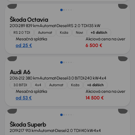
Škoda Octavia
2013
289 839 km
Automat
Diesel
RS 2.0 TDI
135 kW
RS 2.0 TDI
Automat
Koža
Navi
+5 ďalších
Mesačná splátka
Akciová cena na úver
od 25 €
6 500 €
Audi A6
2016
212 380 km
Automat
Diesel
3.0 BiTDI
240 kW
4x4
3.0 BiTDI
4x4
Automat
Koža
+6 ďalších
Mesačná splátka
Akciová cena na úver
od 53 €
14 500 €
Zlacnené o 1 900 €
Škoda Superb
2019
217 913 km
Automat
Diesel
2.0 TDI
140 kW
4x4