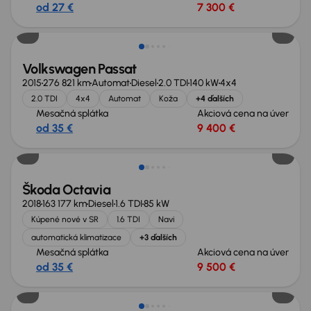
od 27 €
7 300 €
Zlacnené o 700 €
Volkswagen Passat
2015
276 821 km
Automat
Diesel
2.0 TDI
140 kW
4x4
2.0 TDI
4x4
Automat
Koža
+4 ďalších
Mesačná splátka
Akciová cena na úver
od 35 €
9 400 €
Zlacnené o 900 €
Škoda Octavia
2018
163 177 km
Diesel
1.6 TDI
85 kW
Kúpené nové v SR
1.6 TDI
Navi
automatická klimatizace
+3 ďalších
Mesačná splátka
Akciová cena na úver
od 35 €
9 500 €
Zlacnené o 600 €