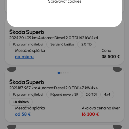
Mesačná splátka
Akciová cena na úver
Spravovať cookies
od 62 €
17 600 €
Ušetríte 19 105 €
Škoda Superb
2024
20 409 km
Automat
Diesel
2.0 TDI
142 kW
4x4
Po prvom majiteľovi
Servisná knižka
2.0 TDI
Mesačná splátka
Cena
na mieru
35 500 €
Možnosť odpočtu DPH
Škoda Superb
2021
187 957 km
Automat
Diesel
2.0 TDI
147 kW
4x4
Po prvom majiteľovi
Kúpené nové v SR
2.0 TDI
4x4
+8 ďalších
Mesačná splátka
Akciová cena na úver
od 58 €
16 300 €