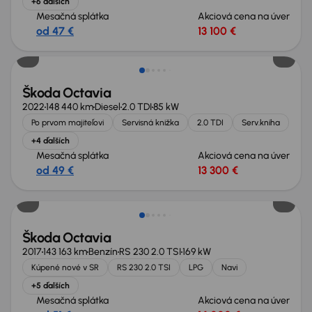
+6 ďalších
Mesačná splátka
Akciová cena na úver
od 47 €
13 100 €
Možnosť odpočtu DPH
Škoda Octavia
2022
148 440 km
Diesel
2.0 TDI
85 kW
Po prvom majiteľovi
Servisná knižka
2.0 TDI
Serv.kniha
+4 ďalších
Mesačná splátka
Akciová cena na úver
od 49 €
13 300 €
Nové v ponuke
Škoda Octavia
2017
143 163 km
Benzín
RS 230 2.0 TSI
169 kW
Kúpené nové v SR
RS 230 2.0 TSI
LPG
Navi
+5 ďalších
Mesačná splátka
Akciová cena na úver