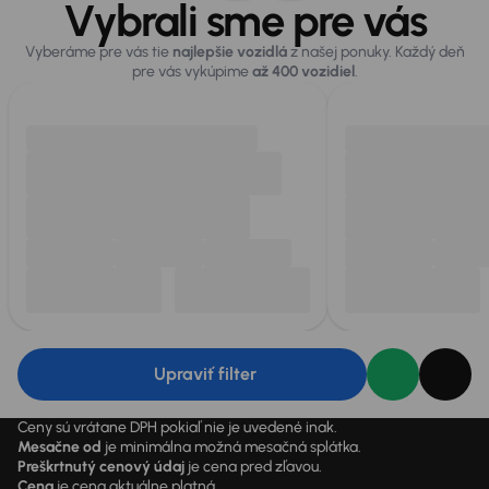
Vybrali sme pre vás
Vyberáme pre vás tie
najlepšie vozidlá
z našej ponuky. Každý deň
pre vás vykúpime
až 400 vozidiel
.
Upraviť filter
Ceny sú vrátane DPH pokiaľ nie je uvedené inak.
Mesačne od
je minimálna možná mesačná splátka.
Preškrtnutý cenový údaj
je cena pred zľavou.
Cena
je cena aktuálne platná.