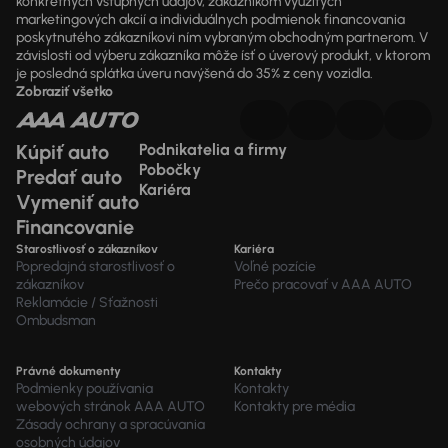
konkrétnych vstupných údajov, zákazníkom využitých
marketingových akcií a individuálnych podmienok financovania
poskytnutého zákazníkovi ním vybraným obchodným partnerom. V
závislosti od výberu zákazníka môže ísť o úverový produkt, v ktorom
je posledná splátka úveru navýšená do 35% z ceny vozidla.
Zobraziť všetko
Kúpiť auto
Podnikatelia a firmy
Pobočky
Predať auto
Kariéra
Vymeniť auto
Financovanie
Starostlivosť o zákazníkov
Kariéra
Popredajná starostlivosť o
Voľné pozície
zákazníkov
Prečo pracovať v AAA AUTO
Reklamácie / Sťažnosti
Ombudsman
Právné dokumenty
Kontakty
Podmienky používania
Kontakty
webových stránok AAA AUTO
Kontakty pre média
Zásady ochrany a spracúvania
osobných údajov