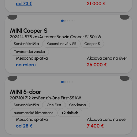
od 73 €
21 000 €
Nové v ponuke
MINI Cooper S
2024
14 578 km
Automat
Benzín
Cooper S
150 kW
Servisná knižka
Kúpené nové v SR
Cooper S
Továrenská záruka
Mesačná splátka
Akciová cena na úver
na mieru
26 000 €
Zlacnené o 600 €
MINI 5-door
2017
101 712 km
Benzín
One First
55 kW
Servisná knižka
One First
Serv.kniha
automatická klimatizace
+2 ďalších
Mesačná splátka
Akciová cena na úver
od 28 €
7 400 €