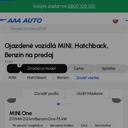
MINI
Hatchback
Benzín
Zrušiť všetko
Volajte zadarmo
0800 100 100
Ojazdené vozidlá MINI, Hatchback,
Benzín na predaj
10 áut
3
Značka a model
Cena
Splátka
MINI
Hatchback
Benzín
Zrušiť všetko
Zlacnené o 600 €
Zoradiť podľa
Uložiť hľadanie
MINI One
2019
44 213 km
Benzín
One
75 kW
Po prvom majiteľovi
Servisná knižka
One
Serv.kniha