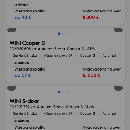
+3 ďalších
Mesačná splátka
Akciová cena na úver
od 40 €
11 200 €
MINI Cooper S
2020
39 508 km
Automat
Benzín
Cooper S
141 kW
Servisná knižka
Kúpené nové v SR
Cooper S
Automat
+6 ďalších
Mesačná splátka
Akciová cena na úver
od 57 €
16 000 €
MINI 5-door
2022
31 732 km
Automat
Benzín
Cooper S
131 kW
Servisná knižka
Kúpené nové v SR
Cooper S
Automat
+6 ďalších
Mesačná splátka
Akciová cena na úver