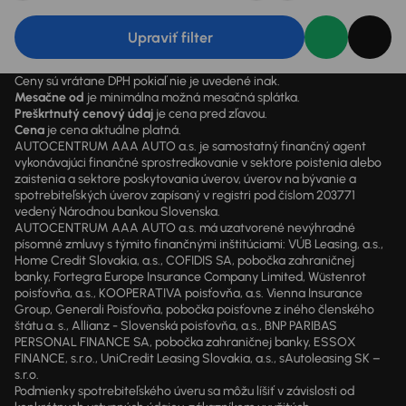
Upraviť filter
Ceny sú vrátane DPH pokiaľ nie je uvedené inak.
Mesačne od
je minimálna možná mesačná splátka.
Preškrtnutý cenový údaj
je cena pred zľavou.
Cena
je cena aktuálne platná.
AUTOCENTRUM AAA AUTO a.s. je samostatný finančný agent
vykonávajúci finančné sprostredkovanie v sektore poistenia alebo
zaistenia a sektore poskytovania úverov, úverov na bývanie a
spotrebiteľských úverov zapísaný v registri pod číslom 203771
vedený Národnou bankou Slovenska.
AUTOCENTRUM AAA AUTO a.s. má uzatvorené nevýhradné
písomné zmluvy s týmito finančnými inštitúciami: VÚB Leasing, a.s.,
Home Credit Slovakia, a.s., COFIDIS SA, pobočka zahraničnej
banky, Fortegra Europe Insurance Company Limited, Wüstenrot
poisťovňa, a.s., KOOPERATIVA poisťovňa, a.s. Vienna Insurance
Group, Generali Poisťovňa, pobočka poisťovne z iného členského
štátu a. s., Allianz - Slovenská poisťovňa, a.s., BNP PARIBAS
PERSONAL FINANCE SA, pobočka zahraničnej banky, ESSOX
FINANCE, s.r.o., UniCredit Leasing Slovakia, a.s., sAutoleasing SK –
s.r.o.
Podmienky spotrebiteľského úveru sa môžu líšiť v závislosti od