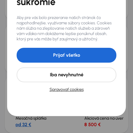
súkromie
Mesačná splátka
Akciová cena na úver
od 10 €
1 900 €
Zlacnené o 600 €
Aby pre vás bolo prezeranie našich stránok čo
najpohodlnejšie, využívame súbory cookies. Cookies
nám slúžia na zlepšovanie našich služieb a zároveň
vám vďaka nim dokážeme lepšie ponúknuť obsah,
MINI One
ktorý pre vás môže byť zaujímavý a užitočný.
2006
175 110 km
Benzín
One
66 kW
One
Prijať všetko
Mesačná splátka
Akciová cena na úver
od 9 €
1 900 €
Nové v ponuke
Iba nevyhnutné
Spravovať cookies
MINI Cooper
2017
166 008 km
Benzín
Cooper
100 kW
Cooper
Navi
automatická klimatizace
Tempomat
+2 ďalších
Mesačná splátka
Akciová cena na úver
od 32 €
8 500 €