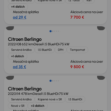
Servisná knižka
Kúpené nové v SR
1.2 Turbo
Van
+4 ďalších
Mesačná splátka
Akciová cena na úver
od 29 €
7 700 €
Zlacnené o 500 €
Citroen Berlingo
2022
108 652 km
Diesel
1.5 BlueHDi
75 kW
Servisná knižka
1.5 BlueHDi
DPH
Tempomat
+1 ďalších
Mesačná splátka
Akciová cena na úver
od 35 €
9 500 €
Nové v ponuke
Citroen Berlingo
2020
114 478 km
Diesel
1.5 BlueHDi
75 kW
Servisná knižka
Kúpené nové v SR
1.5 BlueHDi
Nové v SR
+3 ďalších