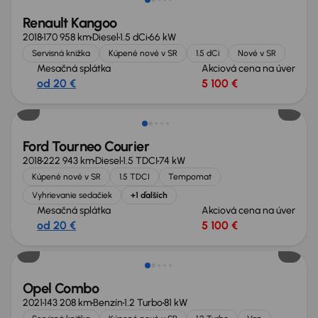
Renault Kangoo
2018
170 958 km
Diesel
1.5 dCi
66 kW
Servisná knižka
Kúpené nové v SR
1.5 dCi
Nové v SR
Mesačná splátka
Akciová cena na úver
od 20 €
5 100 €
Zlacnené o 500 €
Ford Tourneo Courier
2018
222 943 km
Diesel
1.5 TDCI
74 kW
Kúpené nové v SR
1.5 TDCI
Tempomat
Vyhrievanie sedačiek
+1 ďalších
Mesačná splátka
Akciová cena na úver
od 20 €
5 100 €
Zlacnené o 600 €
Opel Combo
2021
143 208 km
Benzín
1.2 Turbo
81 kW