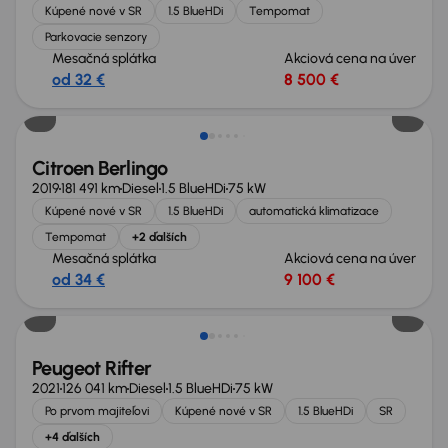
Kúpené nové v SR
1.5 BlueHDi
Tempomat
Parkovacie senzory
Mesačná splátka
Akciová cena na úver
od 32 €
8 500 €
Zlacnené o 400 €
Citroen Berlingo
2019
181 491 km
Diesel
1.5 BlueHDi
75 kW
Kúpené nové v SR
1.5 BlueHDi
automatická klimatizace
Tempomat
+2 ďalších
Mesačná splátka
Akciová cena na úver
od 34 €
9 100 €
Zlacnené o 900 €
Peugeot Rifter
2021
126 041 km
Diesel
1.5 BlueHDi
75 kW
Po prvom majiteľovi
Kúpené nové v SR
1.5 BlueHDi
SR
+4 ďalších