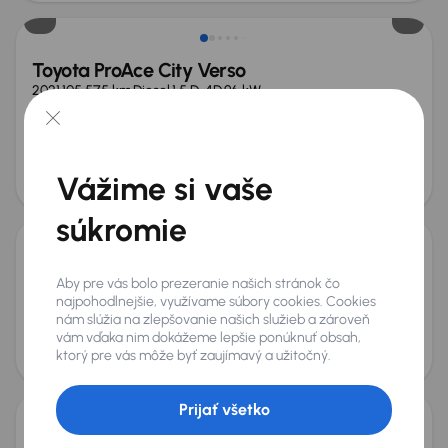
Toyota ProAce City Verso
2021
105 575 km
Diesel
1.5 D-4D
96 kW
Po prvom majiteľovi
Servisná knižka
Kúpené nové v SR
1.5 D-4D
+8 ďalších
Mesačná splátka
Akciová cena na úver
Vážime si vaše
od 54 €
15 000 €
súkromie
Dacia Dokker
Aby pre vás bolo prezeranie našich stránok čo
2015
164 936 km
Benzín
1.6 i
61 kW
najpohodlnejšie, využívame súbory cookies. Cookies
Kúpené nové v SR
1.6 i
Nové v SR
nám slúžia na zlepšovanie našich služieb a zároveň
Mesačná splátka
Akciová cena na úver
vám vďaka nim dokážeme lepšie ponúknuť obsah,
od 12 €
3 500 €
ktorý pre vás môže byť zaujímavý a užitočný.
Zlacnené o 1 500 €
Prijať všetko
Fiat Doblo