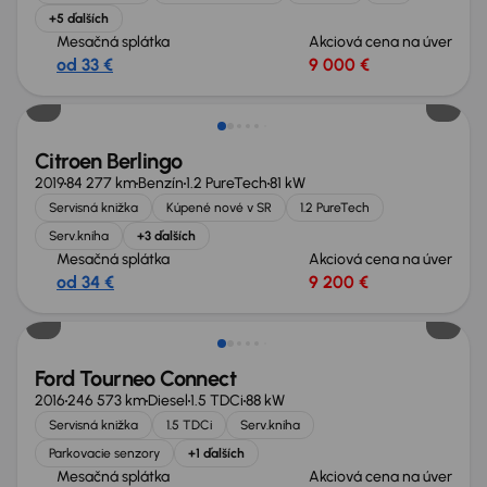
+5 ďalších
Mesačná splátka
Akciová cena na úver
od 33 €
9 000 €
Zlacnené o 900 €
Citroen Berlingo
2019
84 277 km
Benzín
1.2 PureTech
81 kW
Servisná knižka
Kúpené nové v SR
1.2 PureTech
Serv.kniha
+3 ďalších
Mesačná splátka
Akciová cena na úver
od 34 €
9 200 €
Nové v ponuke
Ford Tourneo Connect
2016
246 573 km
Diesel
1.5 TDCi
88 kW
Servisná knižka
1.5 TDCi
Serv.kniha
Parkovacie senzory
+1 ďalších
Mesačná splátka
Akciová cena na úver