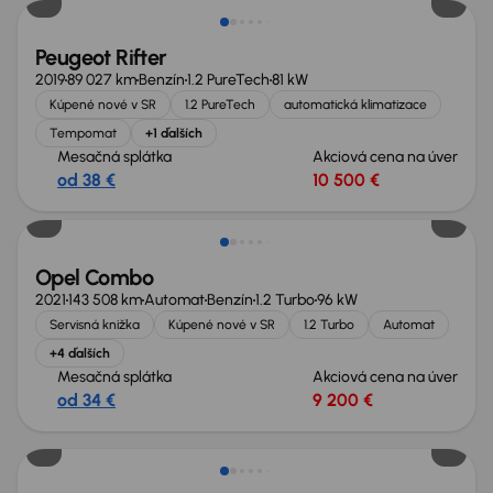
Peugeot Rifter
2019
89 027 km
Benzín
1.2 PureTech
81 kW
Kúpené nové v SR
1.2 PureTech
automatická klimatizace
Tempomat
+1 ďalších
Mesačná splátka
Akciová cena na úver
od 38 €
10 500 €
Zlacnené o 1 800 €
Opel Combo
2021
143 508 km
Automat
Benzín
1.2 Turbo
96 kW
Servisná knižka
Kúpené nové v SR
1.2 Turbo
Automat
+4 ďalších
Mesačná splátka
Akciová cena na úver
od 34 €
9 200 €
Nové v ponuke