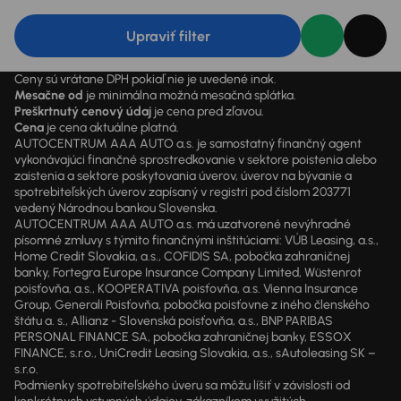
Upraviť filter
Ceny sú vrátane DPH pokiaľ nie je uvedené inak.
Mesačne od
je minimálna možná mesačná splátka.
Preškrtnutý cenový údaj
je cena pred zľavou.
Cena
je cena aktuálne platná.
AUTOCENTRUM AAA AUTO a.s. je samostatný finančný agent
vykonávajúci finančné sprostredkovanie v sektore poistenia alebo
zaistenia a sektore poskytovania úverov, úverov na bývanie a
spotrebiteľských úverov zapísaný v registri pod číslom 203771
vedený Národnou bankou Slovenska.
AUTOCENTRUM AAA AUTO a.s. má uzatvorené nevýhradné
písomné zmluvy s týmito finančnými inštitúciami: VÚB Leasing, a.s.,
Home Credit Slovakia, a.s., COFIDIS SA, pobočka zahraničnej
banky, Fortegra Europe Insurance Company Limited, Wüstenrot
poisťovňa, a.s., KOOPERATIVA poisťovňa, a.s. Vienna Insurance
Group, Generali Poisťovňa, pobočka poisťovne z iného členského
štátu a. s., Allianz - Slovenská poisťovňa, a.s., BNP PARIBAS
PERSONAL FINANCE SA, pobočka zahraničnej banky, ESSOX
FINANCE, s.r.o., UniCredit Leasing Slovakia, a.s., sAutoleasing SK –
s.r.o.
Podmienky spotrebiteľského úveru sa môžu líšiť v závislosti od