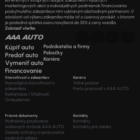
konkrétnych vstupných údajov, zákazníkom využitých
marketingových akcií a individuálnych podmienok financovania
poskytnutého zákazníkovi ním vybraným obchodným partnerom. V
závislosti od výberu zákazníka môže ísť o úverový produkt, v ktorom
je posledná splátka úveru navýšená do 35% z ceny vozidla.
Zobraziť všetko
Kúpiť auto
Podnikatelia a firmy
Pobočky
Predať auto
Kariéra
Vymeniť auto
Financovanie
Starostlivosť o zákazníkov
Kariéra
Popredajná starostlivosť o
Voľné pozície
zákazníkov
Prečo pracovať v AAA AUTO
Reklamácie / Sťažnosti
Ombudsman
Právné dokumenty
Kontakty
Podmienky používania
Kontakty
webových stránok AAA AUTO
Kontakty pre média
Zásady ochrany a spracúvania
osobných údajov