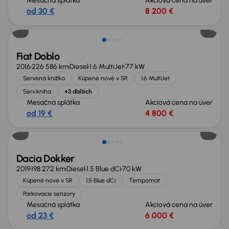
Mesačná splátka
Akciová cena na úver
od 30 €
8 200 €
Zlacnené o 500 €
Fiat Doblo
2016
226 586 km
Diesel
1.6 MultiJet
77 kW
Servisná knižka
Kúpené nové v SR
1.6 MultiJet
Serv.kniha
+3 ďalších
Mesačná splátka
Akciová cena na úver
od 19 €
4 800 €
Zlacnené o 700 €
Dacia Dokker
2019
198 272 km
Diesel
1.5 Blue dCi
70 kW
Kúpené nové v SR
1.5 Blue dCi
Tempomat
Parkovacie senzory
Mesačná splátka
Akciová cena na úver
od 23 €
6 000 €
Nové v ponuke