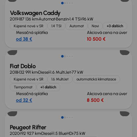
Volkswagen Caddy
2019
187 136 km
Automat
Benzín
1.4 TSI
96 kW
Kúpené nové v SR
1.4 TSI
Automat
Navi
+3 ďalších
Mesačná splátka
Akciová cena na úver
od 38 €
10 500 €
Fiat Doblo
2018
132 991 km
Diesel
1.6 MultiJet
77 kW
Kúpené nové v SR
1.6 MultiJet
automatická klimatizace
Tempomat
+1 ďalších
Mesačná splátka
Akciová cena na úver
od 32 €
8 500 €
Extra zľava 600 €
Peugeot Rifter
2020
192 927 km
Diesel
1.5 BlueHDi
75 kW