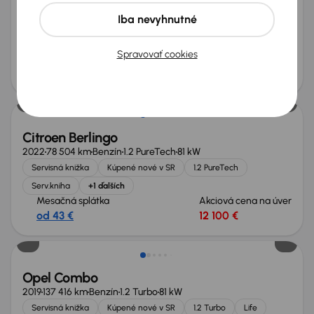
2012
159 456 km
Diesel
1.6 MultiJet
77 kW
Iba nevyhnutné
Servisná knižka
Kúpené nové v SR
1.6 MultiJet
Serv.kniha
Spravovať cookies
Mesačná splátka
Akciová cena na úver
od 19 €
4 700 €
Možnosť odpočtu DPH
Citroen Berlingo
2022
78 504 km
Benzín
1.2 PureTech
81 kW
Servisná knižka
Kúpené nové v SR
1.2 PureTech
Serv.kniha
+1 ďalších
Mesačná splátka
Akciová cena na úver
od 43 €
12 100 €
Opel Combo
2019
137 416 km
Benzín
1.2 Turbo
81 kW
Servisná knižka
Kúpené nové v SR
1.2 Turbo
Life