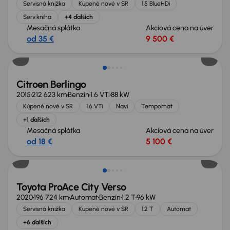
Servisná knižka
Kúpené nové v SR
1.5 BlueHDi
Serv.kniha
+4 ďalších
Mesačná splátka
Akciová cena na úver
od 35 €
9 500 €
Nové v ponuke
Citroen Berlingo
2015
212 623 km
Benzín
1.6 VTi
88 kW
Kúpené nové v SR
1.6 VTi
Navi
Tempomat
+1 ďalších
Mesačná splátka
Akciová cena na úver
od 18 €
5 100 €
Zlacnené o 1 000 €
Toyota ProAce City Verso
2020
196 724 km
Automat
Benzín
1.2 T
96 kW
Servisná knižka
Kúpené nové v SR
1.2 T
Automat
+6 ďalších