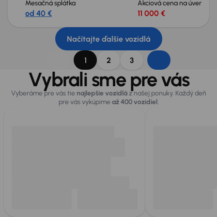
Mesačná splátka
Akciová cena na úver
od 40 €
11 000 €
Načítajte ďalšie vozidlá
1
2
3
Vybrali sme pre vás
Vyberáme pre vás tie
najlepšie vozidlá
z našej ponuky. Každý deň
pre vás vykúpime
až 400 vozidiel
.