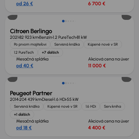
od 26 €
6 700 €
Zlacnené o 500 €
Citroen Berlingo
2021
82 923 km
Benzín
1.2 PureTech
81 kW
Po prvom majiteľovi
Servisná knižka
Kúpené nové v SR
1.2 PureTech
+7 ďalších
Mesačná splátka
Akciová cena na úver
od 40 €
11 000 €
Peugeot Partner
2014
204 439 km
Diesel
1.6 HDi
55 kW
Servisná knižka
Kúpené nové v SR
1.6 HDi
Serv.kniha
+1 ďalších
Mesačná splátka
Akciová cena na úver
od 18 €
4 400 €
Možnosť odpočtu DPH