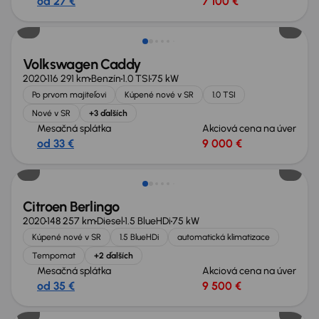
od 27 €
7 100 €
Zlacnené o 800 €
Volkswagen Caddy
2020
116 291 km
Benzín
1.0 TSI
75 kW
Po prvom majiteľovi
Kúpené nové v SR
1.0 TSI
Nové v SR
+3 ďalších
Mesačná splátka
Akciová cena na úver
od 33 €
9 000 €
Zlacnené o 1 300 €
Citroen Berlingo
2020
148 257 km
Diesel
1.5 BlueHDi
75 kW
Kúpené nové v SR
1.5 BlueHDi
automatická klimatizace
Tempomat
+2 ďalších
Mesačná splátka
Akciová cena na úver
od 35 €
9 500 €