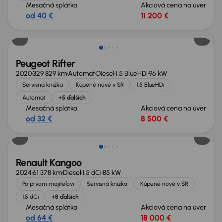
Mesačná splátka
Akciová cena na úver
od 40 €
11 200 €
Extra zľava 600 €
Peugeot Rifter
2020
329 829 km
Automat
Diesel
1.5 BlueHDi
96 kW
Servisná knižka
Kúpené nové v SR
1.5 BlueHDi
Automat
+5 ďalších
Mesačná splátka
Akciová cena na úver
od 32 €
8 500 €
Možnosť odpočtu DPH
Renault Kangoo
2024
61 378 km
Diesel
1.5 dCi
85 kW
Po prvom majiteľovi
Servisná knižka
Kúpené nové v SR
1.5 dCi
+8 ďalších
Mesačná splátka
Akciová cena na úver
od 64 €
18 000 €