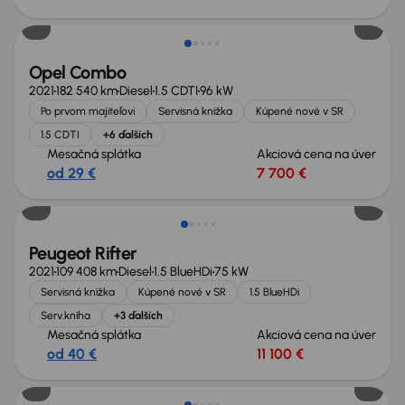
Možnosť odpočtu DPH
Opel Combo
2021
182 540 km
Diesel
1.5 CDTI
96 kW
Po prvom majiteľovi
Servisná knižka
Kúpené nové v SR
1.5 CDTI
+6 ďalších
Mesačná splátka
Akciová cena na úver
od 29 €
7 700 €
Možnosť odpočtu DPH
Peugeot Rifter
2021
109 408 km
Diesel
1.5 BlueHDi
75 kW
Servisná knižka
Kúpené nové v SR
1.5 BlueHDi
Serv.kniha
+3 ďalších
Mesačná splátka
Akciová cena na úver
od 40 €
11 100 €
Nové v ponuke