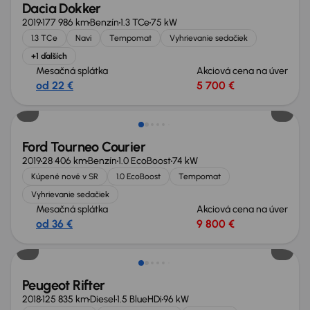
Dacia Dokker
2019
177 986 km
Benzín
1.3 TCe
75 kW
1.3 TCe
Navi
Tempomat
Vyhrievanie sedačiek
+1 ďalších
Mesačná splátka
Akciová cena na úver
od 22 €
5 700 €
Ford Tourneo Courier
2019
28 406 km
Benzín
1.0 EcoBoost
74 kW
Kúpené nové v SR
1.0 EcoBoost
Tempomat
Vyhrievanie sedačiek
Mesačná splátka
Akciová cena na úver
od 36 €
9 800 €
Zlacnené o 600 €
Peugeot Rifter
2018
125 835 km
Diesel
1.5 BlueHDi
96 kW