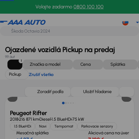
Pickup
Zrušiť všetko
Volajte zadarmo
0800 100 100
Ojazdené vozidlá Pickup na predaj
99 áut
1
Značka a model
Cena
Splátka
Pickup
Zrušiť všetko
Zlacnené o 900 €
Zoradiť podľa
Uložiť hľadanie
Peugeot Rifter
2018
216 871 km
Diesel
1.5 BlueHDi
75 kW
1.5 BlueHDi
Navi
Tempomat
Parkovacie senzory
Mesačná splátka
Akciová cena na úver