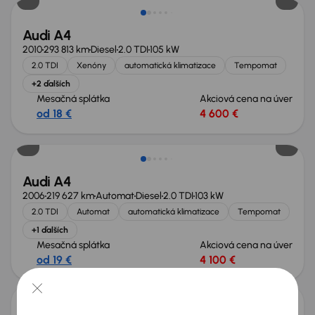
Audi A4
2010
293 813 km
Diesel
2.0 TDI
105 kW
2.0 TDI
Xenóny
automatická klimatizace
Tempomat
+2 ďalších
Mesačná splátka
Akciová cena na úver
od 18 €
4 600 €
Nové v ponuke
Audi A4
2006
219 627 km
Automat
Diesel
2.0 TDI
103 kW
2.0 TDI
Automat
automatická klimatizace
Tempomat
+1 ďalších
Mesačná splátka
Akciová cena na úver
od 19 €
4 100 €