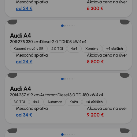
Mesačná splátka
Akciová cena na úver
od 24 €
6 300 €
Audi A4
2011
275 330 km
Diesel
2.0 TDI
105 kW
4x4
Kúpené nové v SR
2.0 TDI
4x4
Xenóny
+4 ďalších
Mesačná splátka
Akciová cena na úver
od 24 €
5 500 €
Audi A4
2014
237 619 km
Automat
Diesel
3.0 TDI
180 kW
4x4
3.0 TDI
4x4
Automat
Koža
+6 ďalších
Mesačná splátka
Akciová cena na úver
od 34 €
9 200 €
Nové v ponuke