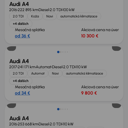
Audi A4
2016
222 895 km
Diesel
2.0 TDI
100 kW
2.0 TDI
Koža
Navi
automatická klimatizace
+4 ďalších
Mesačná splátka
Akciová cena na úver
od 36 €
10 300 €
Audi A4
2017
241 171 km
Automat
Diesel
2.0 TDI
110 kW
2.0 TDI
Automat
Navi
automatická klimatizace
+4 ďalších
Mesačná splátka
Akciová cena na úver
od 34 €
9 800 €
Audi A4
2016
253 668 km
Diesel
2.0 TDI
110 kW