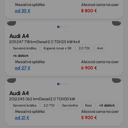
Mesačná splátka
Akciová cena na úver
od 30 €
8 800 €
Audi A4
2011
247 718 km
Diesel
2.0 TDI
125 kW
4x4
Servisná knižka
Kúpené nové v SR
2.0 TDI
4x4
+6 ďalších
Mesačná splátka
Akciová cena na úver
od 27 €
6 900 €
Audi A4
2012
245 062 km
Diesel
2.0 TDI
100 kW
Servisná knižka
2.0 TDI
Serv.kniha
Navi
+5 ďalších
Mesačná splátka
Akciová cena na úver
od 21 €
5 900 €