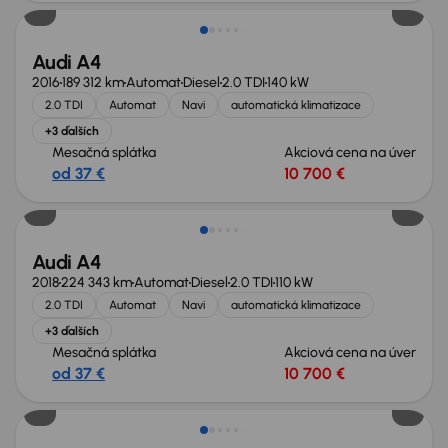
Audi A4
2016
189 312 km
Automat
Diesel
2.0 TDI
140 kW
2.0 TDI
Automat
Navi
automatická klimatizace
+3 ďalších
Mesačná splátka
Akciová cena na úver
od 37 €
10 700 €
Audi A4
2018
224 343 km
Automat
Diesel
2.0 TDI
110 kW
2.0 TDI
Automat
Navi
automatická klimatizace
+3 ďalších
Mesačná splátka
Akciová cena na úver
od 37 €
10 700 €