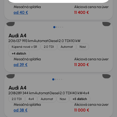
+2 ďalších
Mesačná splátka
Akciová cena na úver
od 40 €
11 400 €
Audi A4
2016
137 993 km
Automat
Diesel
2.0 TDI
110 kW
Kúpené nové v SR
2.0 TDI
Automat
Navi
+4 ďalších
Mesačná splátka
Akciová cena na úver
od 39 €
11 200 €
Audi A4
2018
289 344 km
Automat
Diesel
2.0 TDI
140 kW
4x4
2.0 TDI
4x4
Automat
Navi
+5 ďalších
Mesačná splátka
Akciová cena na úver
od 38 €
11 000 €