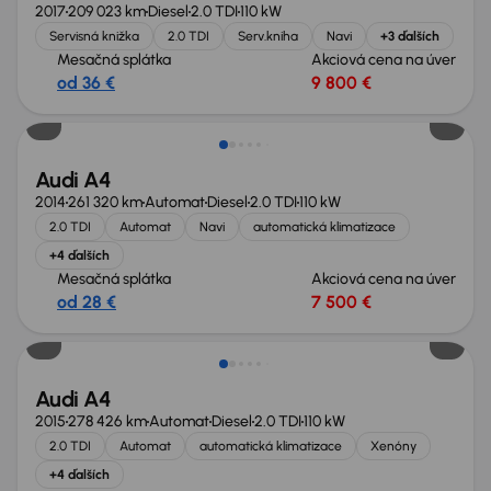
2017
209 023 km
Diesel
2.0 TDI
110 kW
Servisná knižka
2.0 TDI
Serv.kniha
Navi
+3 ďalších
Mesačná splátka
Akciová cena na úver
od 36 €
9 800 €
Audi A4
2014
261 320 km
Automat
Diesel
2.0 TDI
110 kW
2.0 TDI
Automat
Navi
automatická klimatizace
+4 ďalších
Mesačná splátka
Akciová cena na úver
od 28 €
7 500 €
Audi A4
2015
278 426 km
Automat
Diesel
2.0 TDI
110 kW
2.0 TDI
Automat
automatická klimatizace
Xenóny
+4 ďalších