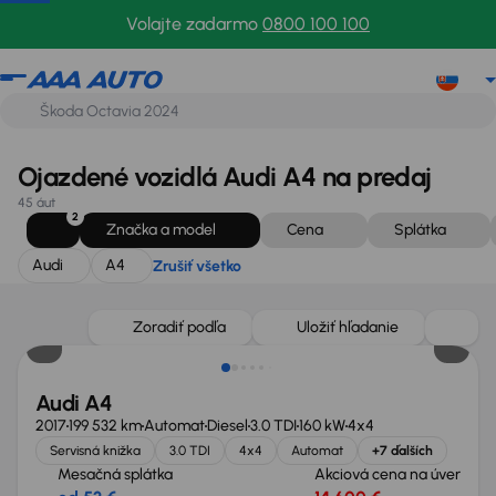
Audi
A4
Zrušiť všetko
Volajte zadarmo
0800 100 100
Ojazdené vozidlá Audi A4 na predaj
45 áut
2
Značka a model
Cena
Splátka
Audi
A4
Zrušiť všetko
Nové v ponuke
Zoradiť podľa
Uložiť hľadanie
Audi A4
2017
199 532 km
Automat
Diesel
3.0 TDI
160 kW
4x4
Servisná knižka
3.0 TDI
4x4
Automat
+7 ďalších
Mesačná splátka
Akciová cena na úver