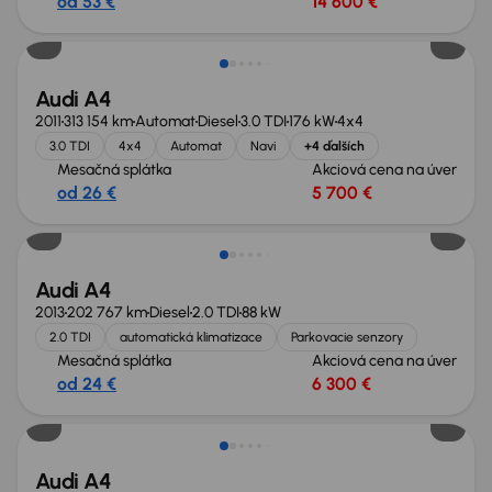
od 53 €
14 600 €
Audi A4
2011
313 154 km
Automat
Diesel
3.0 TDI
176 kW
4x4
3.0 TDI
4x4
Automat
Navi
+4 ďalších
Mesačná splátka
Akciová cena na úver
od 26 €
5 700 €
Audi A4
2013
202 767 km
Diesel
2.0 TDI
88 kW
2.0 TDI
automatická klimatizace
Parkovacie senzory
Mesačná splátka
Akciová cena na úver
od 24 €
6 300 €
Audi A4