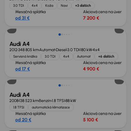
3.0 TDI
4x4
Koža
Navi
+3 ďalších
Mesačná splátka
Akciová cena na úver
od 31 €
7 200 €
Audi A4
2012
348 805 km
Automat
Diesel
3.0 TDI
180 kW
4x4
Servisná knižka
3.0 TDI
4x4
Automat
+6 ďalších
Mesačná splátka
Akciová cena na úver
od 17 €
4 900 €
Zlacnené o 500 €
Audi A4
2008
138 523 km
Benzín
1.8 TFSI
88 kW
1.8 TFSI
automatická klimatizace
Mesačná splátka
Akciová cena na úver
od 20 €
5 100 €