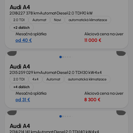
Audi A4
2018
227 378 km
Automat
Diesel
2.0 TDI
90 kW
2.0 TDI
Automat
Navi
automatická klimatizace
+2 ďalších
Mesačná splátka
Akciová cena na úver
od 40 €
11 000 €
Nové v ponuke
Audi A4
2015
259 029 km
Automat
Diesel
2.0 TDI
130 kW
4x4
2.0 TDI
4x4
Automat
automatická klimatizace
+4 ďalších
Mesačná splátka
Akciová cena na úver
od 31 €
8 300 €
Nové v ponuke
Audi A4
2014
214 141 km
Automat
Diesel
2.0 TDI
140 kW
4x4