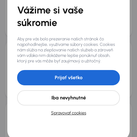
Audi A4
Vážime si vaše
2005
295 824 km
Diesel
2.0 TDI
103 kW
2.0 TDI
automatická klimatizace
súkromie
Mesačná splátka
Akciová cena na úver
od 14 €
3 200 €
Aby pre vás bolo prezeranie našich stránok čo
najpohodlnejšie, využívame súbory cookies. Cookies
nám slúžia na zlepšovanie našich služieb a zároveň
Audi A4
vám vďaka nim dokážeme lepšie ponúknuť obsah,
ktorý pre vás môže byť zaujímavý a užitočný.
2017
209 712 km
Automat
Diesel
2.0 TDI
140 kW
4x4
2.0 TDI
4x4
Automat
automatická klimatizace
Prijať všetko
+4 ďalších
Mesačná splátka
Akciová cena na úver
od 41 €
11 800 €
Možnosť odpočtu DPH
Iba nevyhnutné
Spravovať cookies
Audi A4
2018
209 656 km
Automat
Diesel
2.0 TDI
140 kW
2.0 TDI
Automat
Navi
automatická klimatizace