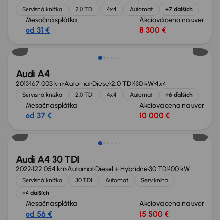
Servisná knižka
2.0 TDI
4x4
Automat
+7 ďalších
Mesačná splátka
Akciová cena na úver
od 31 €
8 300 €
Zlacnené o 500 €
Audi A4
2013
167 003 km
Automat
Diesel
2.0 TDI
130 kW
4x4
Servisná knižka
2.0 TDI
4x4
Automat
+6 ďalších
Mesačná splátka
Akciová cena na úver
od 37 €
10 000 €
Nové v ponuke
Audi A4 30 TDI
2022
122 054 km
Automat
Diesel + Hybridné
30 TDI
100 kW
Servisná knižka
30 TDI
Automat
Serv.kniha
+4 ďalších
Mesačná splátka
Akciová cena na úver
od 56 €
15 500 €
Zlacnené o 1 300 €