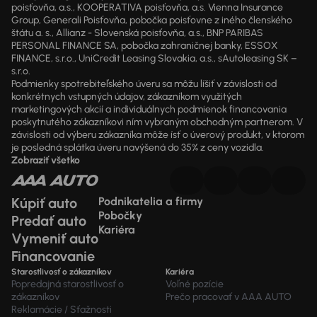
poisťovňa, a.s., KOOPERATIVA poisťovňa, a.s. Vienna Insurance
Group, Generali Poisťovňa, pobočka poisťovne z iného členského
štátu a. s., Allianz - Slovenská poisťovňa, a.s., BNP PARIBAS
PERSONAL FINANCE SA, pobočka zahraničnej banky, ESSOX
FINANCE, s.r.o., UniCredit Leasing Slovakia, a.s., sAutoleasing SK –
s.r.o.
Podmienky spotrebiteľského úveru sa môžu líšiť v závislosti od
konkrétnych vstupných údajov, zákazníkom využitých
marketingových akcií a individuálnych podmienok financovania
poskytnutého zákazníkovi ním vybraným obchodným partnerom. V
závislosti od výberu zákazníka môže ísť o úverový produkt, v ktorom
je posledná splátka úveru navýšená do 35% z ceny vozidla.
Zobraziť všetko
Kúpiť auto
Podnikatelia a firmy
Pobočky
Predať auto
Kariéra
Vymeniť auto
Financovanie
Starostlivosť o zákazníkov
Kariéra
Popredajná starostlivosť o
Voľné pozície
zákazníkov
Prečo pracovať v AAA AUTO
Reklamácie / Sťažnosti