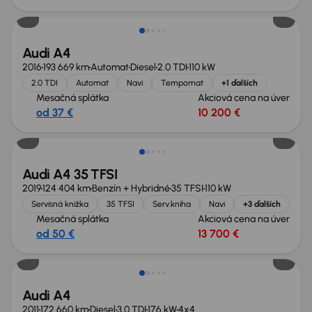
Audi A4
2016
193 669 km
Automat
Diesel
2.0 TDI
110 kW
2.0 TDI
Automat
Navi
Tempomat
+1 ďalších
Mesačná splátka
Akciová cena na úver
od 37 €
10 200 €
Audi A4 35 TFSI
2019
124 404 km
Benzín + Hybridné
35 TFSI
110 kW
Servisná knižka
35 TFSI
Serv.kniha
Navi
+3 ďalších
Mesačná splátka
Akciová cena na úver
od 50 €
13 700 €
Audi A4
2011
172 660 km
Diesel
3.0 TDI
176 kW
4x4