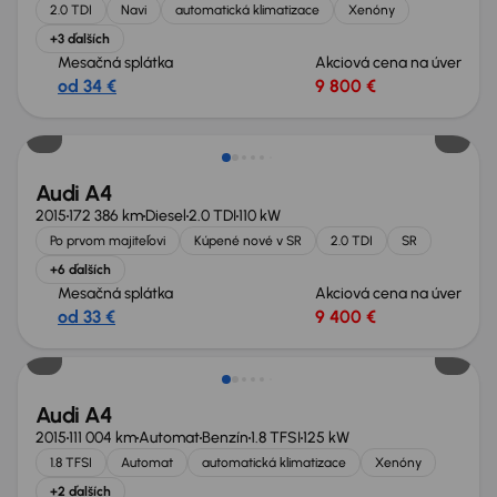
2.0 TDI
Navi
automatická klimatizace
Xenóny
+3 ďalších
Mesačná splátka
Akciová cena na úver
od 34 €
9 800 €
Audi A4
2015
172 386 km
Diesel
2.0 TDI
110 kW
Po prvom majiteľovi
Kúpené nové v SR
2.0 TDI
SR
+6 ďalších
Mesačná splátka
Akciová cena na úver
od 33 €
9 400 €
Audi A4
2015
111 004 km
Automat
Benzín
1.8 TFSI
125 kW
1.8 TFSI
Automat
automatická klimatizace
Xenóny
+2 ďalších