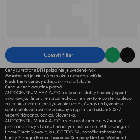
Upraviť filter
Ceny sú vrátane DPH pokiaľ nie je uvedené inak.
Mesačne od
je minimálna možná mesačná splátka.
Preškrtnutý cenový údaj
je cena pred zľavou.
Cena
je cena aktuálne platná.
AUTOCENTRUM AAA AUTO a.s. je samostatný finančný agent
vykonávajúci finančné sprostredkovanie v sektore poistenia alebo
zaistenia a sektore poskytovania úverov, úverov na bývanie a
spotrebiteľských úverov zapísaný v registri pod číslom 203771
vedený Národnou bankou Slovenska.
AUTOCENTRUM AAA AUTO a.s. má uzatvorené nevýhradné
písomné zmluvy s týmito finančnými inštitúciami: VÚB Leasing, a.s.,
Home Credit Slovakia, a.s., COFIDIS SA, pobočka zahraničnej
banky, Fortegra Europe Insurance Company Limited, Wüstenrot