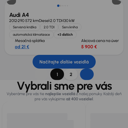
Audi A4
2012
290 572 km
Diesel
2.0 TDI
130 kW
Servisná knižka
2.0 TDI
Serv.kniha
automatická klimatizace
+3 ďalších
Mesačná splátka
Akciová cena na úver
od 21 €
5 900 €
Načítajte ďalšie vozidlá
1
2
Vybrali sme pre vás
Vyberáme pre vás tie
najlepšie vozidlá
z našej ponuky. Každý deň
pre vás vykúpime
až 400 vozidiel
.