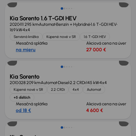
Kia Sorento 1.6 T-GDI HEV
2020
111 295 km
Automat
Benzín + Hybridné
1.6 T-GDI HEV
169 kW
4x4
Servisná knižka
Kúpené nové v SR
1.6 T-GDI HEV
Mesačná splátka
Akciová cena na úver
na mieru
27 000 €
Zlacnené o 800 €
Kia Sorento
2010
328 209 km
Automat
Diesel
2.2 CRDi
145 kW
4x4
Kúpené nové v SR
2.2 CRDi
4x4
Automat
+5 ďalších
Mesačná splátka
Akciová cena na úver
od 18 €
4 600 €
Možnosť odpočtu DPH