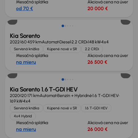
Mesačná splátka
Akciová cena na úver
od 70 €
20 000 €
Zlacnené o 500 €
Kia Sorento
2022
160 459 km
Automat
Diesel
2.2 CRDi
148 kW
4x4
Servisná knižka
Kúpené nové v SR
2.2 CRDi
Mesačná splátka
Akciová cena na úver
na mieru
26 500 €
Kia Sorento 1.6 T-GDI HEV
2020
120 171 km
Automat
Benzín + Hybridné
1.6 T-GDI HEV
169 kW
4x4
Servisná knižka
Kúpené nové v SR
1.6 T-GDI HEV
4x4 Hybrid
Mesačná splátka
Akciová cena na úver
na mieru
26 000 €
Zlacnené o 1 000 €