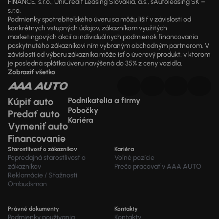
FINANCE, s.r.o., UniCredit Leasing Slovakia, a.s., sAutoleasing SK –
s.r.o.
Podmienky spotrebiteľského úveru sa môžu líšiť v závislosti od
konkrétnych vstupných údajov, zákazníkom využitých
marketingových akcií a individuálnych podmienok financovania
poskytnutého zákazníkovi ním vybraným obchodným partnerom. V
závislosti od výberu zákazníka môže ísť o úverový produkt, v ktorom
je posledná splátka úveru navýšená do 35% z ceny vozidla.
Zobraziť všetko
Kúpiť auto
Podnikatelia a firmy
Pobočky
Predať auto
Kariéra
Vymeniť auto
Financovanie
Starostlivosť o zákazníkov
Kariéra
Popredajná starostlivosť o
Voľné pozície
zákazníkov
Prečo pracovať v AAA AUTO
Reklamácie / Sťažnosti
Ombudsman
Právné dokumenty
Kontakty
Podmienky používania
Kontakty