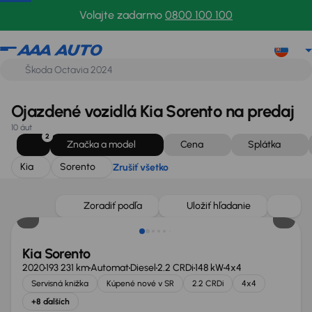
Kia
Sorento
Zrušiť všetko
Volajte zadarmo
0800 100 100
Ojazdené vozidlá Kia Sorento na predaj
10 áut
2
Značka a model
Cena
Splátka
Kia
Sorento
Zrušiť všetko
Možnosť odpočtu DPH
Zoradiť podľa
Uložiť hľadanie
Kia Sorento
2020
193 231 km
Automat
Diesel
2.2 CRDi
148 kW
4x4
Servisná knižka
Kúpené nové v SR
2.2 CRDi
4x4
+8 ďalších