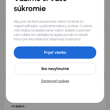
súkromie
2.2 CRDi
+11 ďalších
Mesačná splátka
Akciová cena na úver
od 34 €
9 800 €
Aby pre vás bolo prezeranie našich stránok čo
najpohodlnejšie, využívame súbory cookies. Cookies
nám slúžia na zlepšovanie našich služieb a zároveň
vám vďaka nim dokážeme lepšie ponúknuť obsah,
ktorý pre vás môže byť zaujímavý a užitočný.
Kia Sorento
2007
237 633 km
Diesel
2.5 CRDi
125 kW
4x4
2.5 CRDi
4x4
automatická klimatizace
Prijať všetko
Parkovacie senzory
+4 ďalších
Mesačná splátka
Akciová cena na úver
od 13 €
2 800 €
Iba nevyhnutné
Nové v ponuke
Spravovať cookies
Kia Sorento
2016
181 796 km
Automat
Diesel
2.2 CRDi
147 kW
4x4
Servisná knižka
Kúpené nové v SR
2.2 CRDi
4x4
+9 ďalších