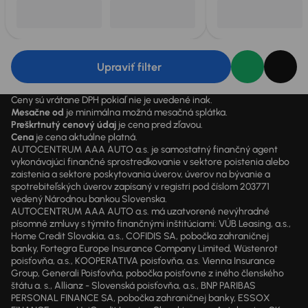
Upraviť filter
Ceny sú vrátane DPH pokiaľ nie je uvedené inak.
Mesačne od
je minimálna možná mesačná splátka.
Preškrtnutý cenový údaj
je cena pred zľavou.
Cena
je cena aktuálne platná.
AUTOCENTRUM AAA AUTO a.s. je samostatný finančný agent
vykonávajúci finančné sprostredkovanie v sektore poistenia alebo
zaistenia a sektore poskytovania úverov, úverov na bývanie a
spotrebiteľských úverov zapísaný v registri pod číslom 203771
vedený Národnou bankou Slovenska.
AUTOCENTRUM AAA AUTO a.s. má uzatvorené nevýhradné
písomné zmluvy s týmito finančnými inštitúciami: VÚB Leasing, a.s.,
Home Credit Slovakia, a.s., COFIDIS SA, pobočka zahraničnej
banky, Fortegra Europe Insurance Company Limited, Wüstenrot
poisťovňa, a.s., KOOPERATIVA poisťovňa, a.s. Vienna Insurance
Group, Generali Poisťovňa, pobočka poisťovne z iného členského
štátu a. s., Allianz - Slovenská poisťovňa, a.s., BNP PARIBAS
PERSONAL FINANCE SA, pobočka zahraničnej banky, ESSOX