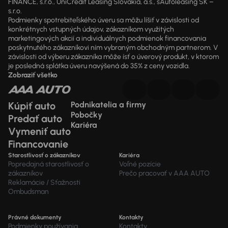
FINANCE, s.r.o., UniCredit Leasing Slovakia, a.s., sAutoleasing SK –
s.r.o.
Podmienky spotrebiteľského úveru sa môžu líšiť v závislosti od
konkrétnych vstupných údajov, zákazníkom využitých
marketingových akcií a individuálnych podmienok financovania
poskytnutého zákazníkovi ním vybraným obchodným partnerom. V
závislosti od výberu zákazníka môže ísť o úverový produkt, v ktorom
je posledná splátka úveru navýšená do 35% z ceny vozidla.
Zobraziť všetko
Kúpiť auto
Podnikatelia a firmy
Pobočky
Predať auto
Kariéra
Vymeniť auto
Financovanie
Starostlivosť o zákazníkov
Kariéra
Popredajná starostlivosť o
Voľné pozície
zákazníkov
Prečo pracovať v AAA AUTO
Reklamácie / Sťažnosti
Ombudsman
Právné dokumenty
Kontakty
Podmienky používania
Kontakty