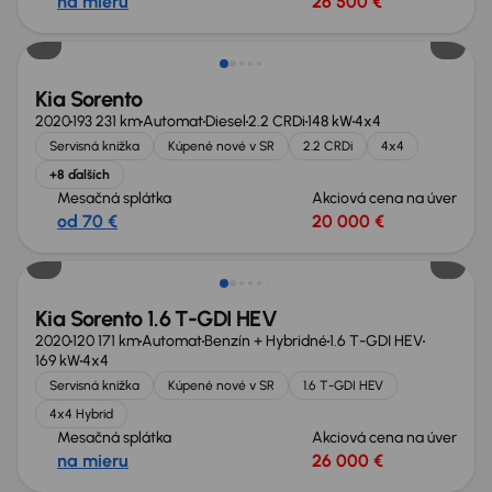
na mieru
26 500 €
Možnosť odpočtu DPH
Kia Sorento
2020
193 231 km
Automat
Diesel
2.2 CRDi
148 kW
4x4
Servisná knižka
Kúpené nové v SR
2.2 CRDi
4x4
+8 ďalších
Mesačná splátka
Akciová cena na úver
od 70 €
20 000 €
Kia Sorento 1.6 T-GDI HEV
2020
120 171 km
Automat
Benzín + Hybridné
1.6 T-GDI HEV
169 kW
4x4
Servisná knižka
Kúpené nové v SR
1.6 T-GDI HEV
4x4 Hybrid
Mesačná splátka
Akciová cena na úver
na mieru
26 000 €
Zlacnené o 1 000 €