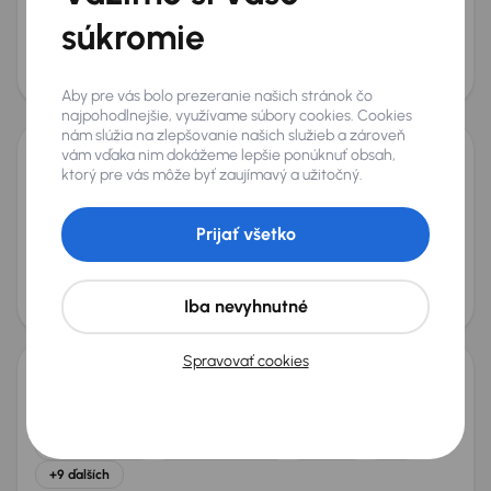
súkromie
2.2 CRDi
+11 ďalších
Mesačná splátka
Akciová cena na úver
od 34 €
9 800 €
Aby pre vás bolo prezeranie našich stránok čo
najpohodlnejšie, využívame súbory cookies. Cookies
nám slúžia na zlepšovanie našich služieb a zároveň
vám vďaka nim dokážeme lepšie ponúknuť obsah,
ktorý pre vás môže byť zaujímavý a užitočný.
Kia Sorento
2007
237 633 km
Diesel
2.5 CRDi
125 kW
4x4
2.5 CRDi
4x4
automatická klimatizace
Prijať všetko
Parkovacie senzory
+4 ďalších
Mesačná splátka
Akciová cena na úver
od 13 €
2 800 €
Iba nevyhnutné
Nové v ponuke
Spravovať cookies
Kia Sorento
2016
181 796 km
Automat
Diesel
2.2 CRDi
147 kW
4x4
Servisná knižka
Kúpené nové v SR
2.2 CRDi
4x4
+9 ďalších