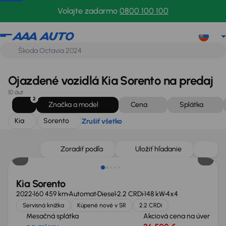
Kia
Sorento
Zrušiť všetko
Volajte zadarmo
0800 100 100
Ojazdené vozidlá Kia Sorento na predaj
10 áut
2
Značka a model
Cena
Splátka
Kia
Sorento
Zrušiť všetko
Zlacnené o 500 €
Zoradiť podľa
Uložiť hľadanie
Kia Sorento
2022
160 459 km
Automat
Diesel
2.2 CRDi
148 kW
4x4
Servisná knižka
Kúpené nové v SR
2.2 CRDi
Mesačná splátka
Akciová cena na úver