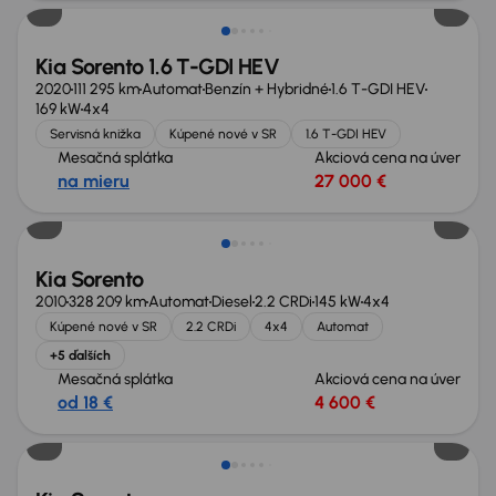
Kia Sorento 1.6 T-GDI HEV
2020
111 295 km
Automat
Benzín + Hybridné
1.6 T-GDI HEV
169 kW
4x4
Servisná knižka
Kúpené nové v SR
1.6 T-GDI HEV
Mesačná splátka
Akciová cena na úver
na mieru
27 000 €
Zlacnené o 800 €
Kia Sorento
2010
328 209 km
Automat
Diesel
2.2 CRDi
145 kW
4x4
Kúpené nové v SR
2.2 CRDi
4x4
Automat
+5 ďalších
Mesačná splátka
Akciová cena na úver
od 18 €
4 600 €
Možnosť odpočtu DPH