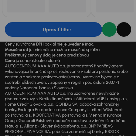
Upraviť filter
Ceny sú vrátane DPH pokiaľ nie je uvedené inak.
Mesačne od
je minimálna možná mesačná splátka.
Preškrtnutý cenový údaj
je cena pred zľavou.
Cena
je cena aktuálne platná.
AUTOCENTRUM AAA AUTO a.s. je samostatný finančný agent
vykonávajúci finančné sprostredkovanie v sektore poistenia alebo
zaistenia a sektore poskytovania úverov, úverov na bývanie a
spotrebiteľských úverov zapísaný v registri pod číslom 203771
vedený Národnou bankou Slovenska.
AUTOCENTRUM AAA AUTO a.s. má uzatvorené nevýhradné
písomné zmluvy s týmito finančnými inštitúciami: VÚB Leasing, a.s.,
Home Credit Slovakia, a.s., COFIDIS SA, pobočka zahraničnej
banky, Fortegra Europe Insurance Company Limited, Wüstenrot
poisťovňa, a.s., KOOPERATIVA poisťovňa, a.s. Vienna Insurance
Group, Generali Poisťovňa, pobočka poisťovne z iného členského
štátu a. s., Allianz - Slovenská poisťovňa, a.s., BNP PARIBAS
PERSONAL FINANCE SA, pobočka zahraničnej banky, ESSOX