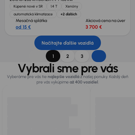
Kúpené nové v SR
1.4 T
Xenóny
automatická klimatizace
+2 ďalších
Mesačná splátka
Akciová cena na úver
od 15 €
3 700 €
Načítajte ďalšie vozidlá
1
2
3
Vybrali sme pre vás
Vyberáme pre vás tie
najlepšie vozidlá
z našej ponuky. Každý deň
pre vás vykúpime
až 400 vozidiel
.