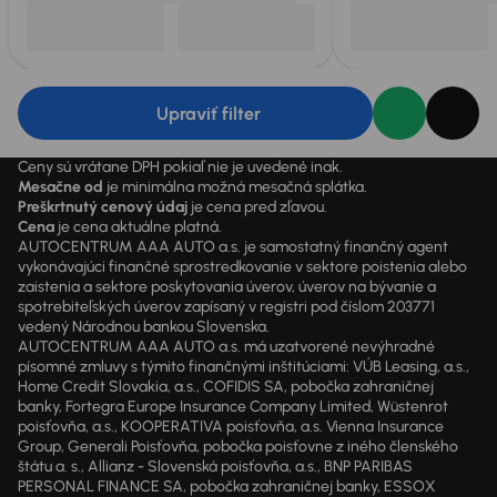
Upraviť filter
Ceny sú vrátane DPH pokiaľ nie je uvedené inak.
Mesačne od
je minimálna možná mesačná splátka.
Preškrtnutý cenový údaj
je cena pred zľavou.
Cena
je cena aktuálne platná.
AUTOCENTRUM AAA AUTO a.s. je samostatný finančný agent
vykonávajúci finančné sprostredkovanie v sektore poistenia alebo
zaistenia a sektore poskytovania úverov, úverov na bývanie a
spotrebiteľských úverov zapísaný v registri pod číslom 203771
vedený Národnou bankou Slovenska.
AUTOCENTRUM AAA AUTO a.s. má uzatvorené nevýhradné
písomné zmluvy s týmito finančnými inštitúciami: VÚB Leasing, a.s.,
Home Credit Slovakia, a.s., COFIDIS SA, pobočka zahraničnej
banky, Fortegra Europe Insurance Company Limited, Wüstenrot
poisťovňa, a.s., KOOPERATIVA poisťovňa, a.s. Vienna Insurance
Group, Generali Poisťovňa, pobočka poisťovne z iného členského
štátu a. s., Allianz - Slovenská poisťovňa, a.s., BNP PARIBAS
PERSONAL FINANCE SA, pobočka zahraničnej banky, ESSOX