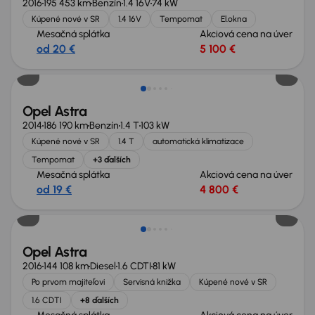
2016
195 453 km
Benzín
1.4 16V
74 kW
Kúpené nové v SR
1.4 16V
Tempomat
El.okna
Mesačná splátka
Akciová cena na úver
od 20 €
5 100 €
Opel Astra
2014
186 190 km
Benzín
1.4 T
103 kW
Kúpené nové v SR
1.4 T
automatická klimatizace
Tempomat
+3 ďalších
Mesačná splátka
Akciová cena na úver
od 19 €
4 800 €
Nové v ponuke
Opel Astra
2016
144 108 km
Diesel
1.6 CDTI
81 kW
Po prvom majiteľovi
Servisná knižka
Kúpené nové v SR
1.6 CDTI
+8 ďalších