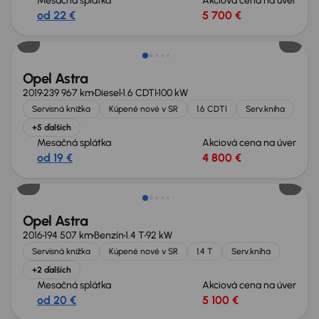
Mesačná splátka
Akciová cena na úver
od 22 €
5 700 €
Opel Astra
2019
239 967 km
Diesel
1.6 CDTI
100 kW
Servisná knižka
Kúpené nové v SR
1.6 CDTI
Serv.kniha
+5 ďalších
Mesačná splátka
Akciová cena na úver
od 19 €
4 800 €
Zlacnené o 700 €
Opel Astra
2016
194 507 km
Benzín
1.4 T
92 kW
Servisná knižka
Kúpené nové v SR
1.4 T
Serv.kniha
+2 ďalších
Mesačná splátka
Akciová cena na úver
od 20 €
5 100 €