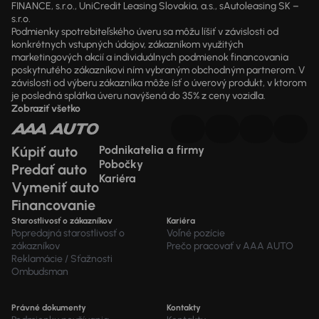
FINANCE, s.r.o., UniCredit Leasing Slovakia, a.s., sAutoleasing SK –
s.r.o.
Podmienky spotrebiteľského úveru sa môžu líšiť v závislosti od
konkrétnych vstupných údajov, zákazníkom využitých
marketingových akcií a individuálnych podmienok financovania
poskytnutého zákazníkovi ním vybraným obchodným partnerom. V
závislosti od výberu zákazníka môže ísť o úverový produkt, v ktorom
je posledná splátka úveru navýšená do 35% z ceny vozidla.
Zobraziť všetko
Kúpiť auto
Podnikatelia a firmy
Pobočky
Predať auto
Kariéra
Vymeniť auto
Financovanie
Starostlivosť o zákazníkov
Kariéra
Popredajná starostlivosť o
Voľné pozície
zákazníkov
Prečo pracovať v AAA AUTO
Reklamácie / Sťažnosti
Ombudsman
Právné dokumenty
Kontakty