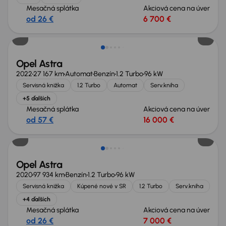
Mesačná splátka
Akciová cena na úver
od 26 €
6 700 €
Zlacnené o 1 000 €
Opel Astra
2022
27 167 km
Automat
Benzín
1.2 Turbo
96 kW
Servisná knižka
1.2 Turbo
Automat
Serv.kniha
+5 ďalších
Mesačná splátka
Akciová cena na úver
od 57 €
16 000 €
Zlacnené o 700 €
Opel Astra
2020
97 934 km
Benzín
1.2 Turbo
96 kW
Servisná knižka
Kúpené nové v SR
1.2 Turbo
Serv.kniha
+4 ďalších
Mesačná splátka
Akciová cena na úver
od 26 €
7 000 €