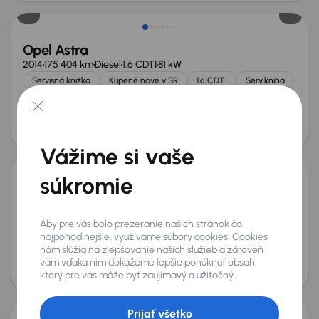
Opel Astra
2014
175 404 km
Diesel
1.6 CDTI
81 kW
Servisná knižka
Kúpené nové v SR
1.6 CDTI
Serv.kniha
+4 ďalších
Mesačná splátka
Akciová cena na úver
od 17 €
4 900 €
Vážime si vaše
súkromie
Opel Astra
2017
112 723 km
Diesel
1.6 CDTI
70 kW
Aby pre vás bolo prezeranie našich stránok čo
Kúpené nové v SR
1.6 CDTI
automatická klimatizace
najpohodlnejšie, využívame súbory cookies. Cookies
Tempomat
+3 ďalších
nám slúžia na zlepšovanie našich služieb a zároveň
Mesačná splátka
Akciová cena na úver
vám vďaka nim dokážeme lepšie ponúknuť obsah,
od 24 €
6 300 €
ktorý pre vás môže byť zaujímavý a užitočný.
Prijať všetko