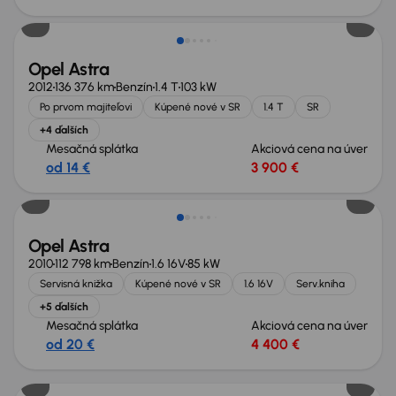
Opel Astra
2012
136 376 km
Benzín
1.4 T
103 kW
Po prvom majiteľovi
Kúpené nové v SR
1.4 T
SR
+4 ďalších
Mesačná splátka
Akciová cena na úver
od 14 €
3 900 €
Opel Astra
2010
112 798 km
Benzín
1.6 16V
85 kW
Servisná knižka
Kúpené nové v SR
1.6 16V
Serv.kniha
+5 ďalších
Mesačná splátka
Akciová cena na úver
od 20 €
4 400 €