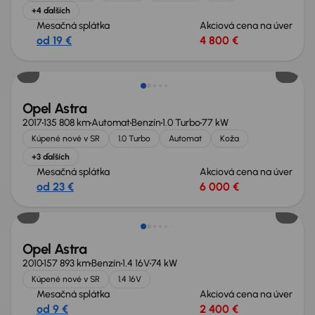
+4 ďalších
Mesačná splátka
Akciová cena na úver
od 19 €
4 800 €
Nové v ponuke
Opel Astra
2017
135 808 km
Automat
Benzín
1.0 Turbo
77 kW
Kúpené nové v SR
1.0 Turbo
Automat
Koža
+3 ďalších
Mesačná splátka
Akciová cena na úver
od 23 €
6 000 €
Nové v ponuke
Opel Astra
2010
157 893 km
Benzín
1.4 16V
74 kW
Kúpené nové v SR
1.4 16V
Mesačná splátka
Akciová cena na úver
od 9 €
2 400 €