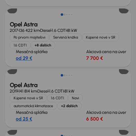
Opel Astra
2017
136 422 km
Diesel
1.6 CDTI
81 kW
Po prvom majiteľovi
Servisná knižka
Kúpené nové v SR
1.6 CDTI
+8 ďalších
Mesačná splátka
Akciová cena na úver
od 29 €
7 700 €
Opel Astra
2019
141 814 km
Diesel
1.6 CDTI
81 kW
Kúpené nové v SR
1.6 CDTI
Navi
automatická klimatizace
+2 ďalších
Mesačná splátka
Akciová cena na úver
od 25 €
6 500 €