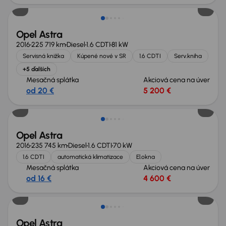
Opel Astra
2016
225 719 km
Diesel
1.6 CDTI
81 kW
Servisná knižka
Kúpené nové v SR
1.6 CDTI
Serv.kniha
+5 ďalších
Mesačná splátka
Akciová cena na úver
od 20 €
5 200 €
Nové v ponuke
Opel Astra
2016
235 745 km
Diesel
1.6 CDTI
70 kW
1.6 CDTI
automatická klimatizace
El.okna
Mesačná splátka
Akciová cena na úver
od 16 €
4 600 €
Opel Astra