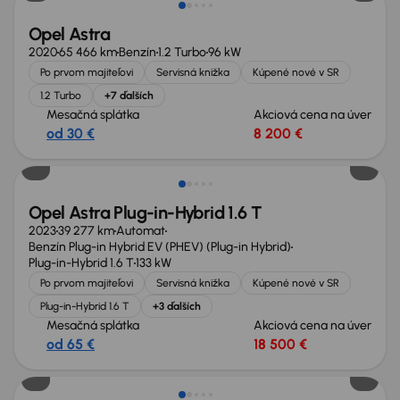
Opel Astra
2020
65 466 km
Benzín
1.2 Turbo
96 kW
Po prvom majiteľovi
Servisná knižka
Kúpené nové v SR
1.2 Turbo
+7 ďalších
Mesačná splátka
Akciová cena na úver
od 30 €
8 200 €
Zlacnené o 3 500 €
Opel Astra Plug-in-Hybrid 1.6 T
2023
39 277 km
Automat
Benzín Plug-in Hybrid EV (PHEV) (Plug-in Hybrid)
Plug-in-Hybrid 1.6 T
133 kW
Po prvom majiteľovi
Servisná knižka
Kúpené nové v SR
Plug-in-Hybrid 1.6 T
+3 ďalších
Mesačná splátka
Akciová cena na úver
od 65 €
18 500 €