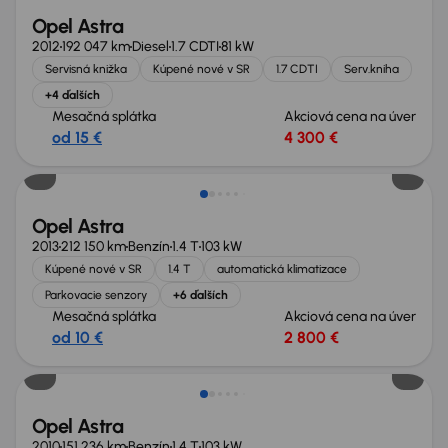
Opel Astra
2012
192 047 km
Diesel
1.7 CDTI
81 kW
Servisná knižka
Kúpené nové v SR
1.7 CDTI
Serv.kniha
+4 ďalších
Mesačná splátka
Akciová cena na úver
od 15 €
4 300 €
Opel Astra
2013
212 150 km
Benzín
1.4 T
103 kW
Kúpené nové v SR
1.4 T
automatická klimatizace
Parkovacie senzory
+6 ďalších
Mesačná splátka
Akciová cena na úver
od 10 €
2 800 €
Opel Astra
2010
151 236 km
Benzín
1.4 T
103 kW