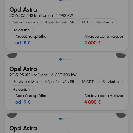
Opel Astra
2016
205 543 km
Benzín
1.4 T
92 kW
Servisná knižka
Kúpené nové v SR
1.4 T
Serv.kniha
+6 ďalších
Mesačná splátka
Akciová cena na úver
od 18 €
4 600 €
Opel Astra
2015
195 312 km
Diesel
1.6 CDTI
100 kW
Servisná knižka
Kúpené nové v SR
1.6 CDTI
Serv.kniha
+5 ďalších
Mesačná splátka
Akciová cena na úver
od 19 €
4 800 €
Nové v ponuke
Opel Astra