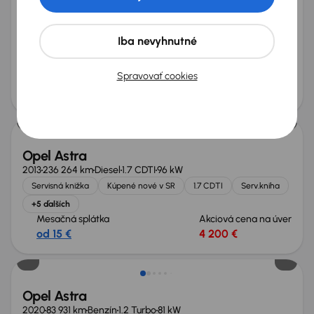
Opel Astra
2017
90 456 km
Benzín
1.4 T
92 kW
Iba nevyhnutné
Servisná knižka
Kúpené nové v SR
1.4 T
Serv.kniha
+4 ďalších
Spravovať cookies
Mesačná splátka
Akciová cena na úver
od 31 €
8 300 €
Opel Astra
2013
236 264 km
Diesel
1.7 CDTI
96 kW
Servisná knižka
Kúpené nové v SR
1.7 CDTI
Serv.kniha
+5 ďalších
Mesačná splátka
Akciová cena na úver
od 15 €
4 200 €
Nové v ponuke
Opel Astra
2020
83 931 km
Benzín
1.2 Turbo
81 kW