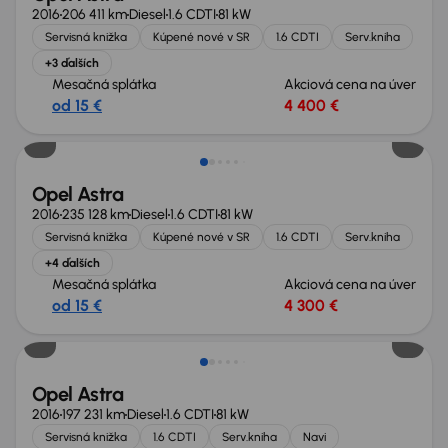
2016
206 411 km
Diesel
1.6 CDTI
81 kW
Servisná knižka
Kúpené nové v SR
1.6 CDTI
Serv.kniha
+3 ďalších
Mesačná splátka
Akciová cena na úver
od 15 €
4 400 €
Zlacnené o 600 €
Opel Astra
2016
235 128 km
Diesel
1.6 CDTI
81 kW
Servisná knižka
Kúpené nové v SR
1.6 CDTI
Serv.kniha
+4 ďalších
Mesačná splátka
Akciová cena na úver
od 15 €
4 300 €
Opel Astra
2016
197 231 km
Diesel
1.6 CDTI
81 kW
Servisná knižka
1.6 CDTI
Serv.kniha
Navi