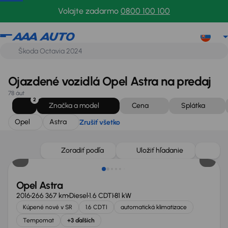
Opel
Astra
Zrušiť všetko
Volajte zadarmo
0800 100 100
Ojazdené vozidlá Opel Astra na predaj
78 áut
2
Značka a model
Cena
Splátka
Opel
Astra
Zrušiť všetko
Zoradiť podľa
Uložiť hľadanie
Opel Astra
2016
266 367 km
Diesel
1.6 CDTI
81 kW
Kúpené nové v SR
1.6 CDTI
automatická klimatizace
Tempomat
+3 ďalších