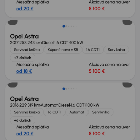
Mesačná splátka
Akciová cena na úver
od 20 €
5 100 €
Nové v ponuke
Opel Astra
2017
253 243 km
Diesel
1.6 CDTI
100 kW
Servisná knižka
Kúpené nové v SR
1.6 CDTI
Serv.kniha
+7 ďalších
Mesačná splátka
Akciová cena na úver
od 18 €
5 100 €
Opel Astra
2016
229 319 km
Automat
Diesel
1.6 CDTI
100 kW
Servisná knižka
1.6 CDTI
Automat
Serv.kniha
+6 ďalších
Mesačná splátka
Akciová cena na úver
od 20 €
5 100 €
Nové v ponuke