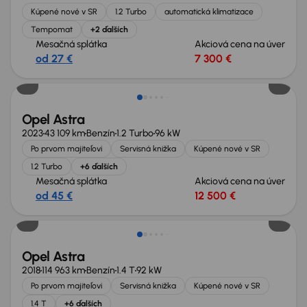
Kúpené nové v SR
1.2 Turbo
automatická klimatizace
Tempomat
+2 ďalších
Mesačná splátka
Akciová cena na úver
od 27 €
7 300 €
Zlacnené o 1 600 €
Opel Astra
2023
43 109 km
Benzín
1.2 Turbo
96 kW
Po prvom majiteľovi
Servisná knižka
Kúpené nové v SR
1.2 Turbo
+6 ďalších
Mesačná splátka
Akciová cena na úver
od 45 €
12 500 €
Zlacnené o 600 €
Opel Astra
2018
114 963 km
Benzín
1.4 T
92 kW
Po prvom majiteľovi
Servisná knižka
Kúpené nové v SR
1.4 T
+6 ďalších