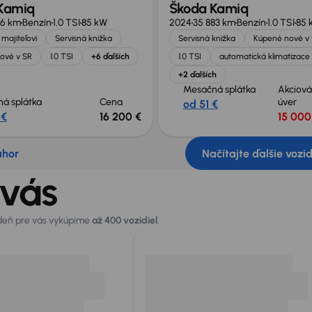
Kamiq
Škoda Kamiq
16 km
Benzín
1.0 TSI
85 kW
2024
35 883 km
Benzín
1.0 TSI
85 
majiteľovi
Servisná knižka
Servisná knižka
Kúpené nové v
ové v SR
1.0 TSI
+6 ďalších
1.0 TSI
automatická klimatizace
+2 ďalších
Mesačná splátka
Akciová
á splátka
Cena
úver
od 51 €
 €
16 200 €
15 000
ahor
Načítajte ďalšie vozi
 vás
 deň pre vás vykúpime
až 400 vozidiel
.