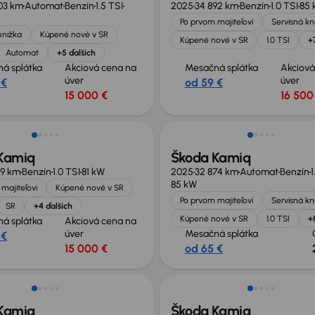
03 km
Automat
Benzín
1.5 TSI
2025
34 892 km
Benzín
1.0 TSI
85 
Po prvom majiteľovi
Servisná kn
knižka
Kúpené nové v SR
Kúpené nové v SR
1.0 TSI
+
Automat
+5 ďalších
á splátka
Akciová cena na
Mesačná splátka
Akciová
úver
úver
 €
od 59 €
15 000 €
16 500
Zlacnené o 5 700 €
Kamiq
Škoda Kamiq
79 km
Benzín
1.0 TSI
81 kW
2025
32 874 km
Automat
Benzín
1
85 kW
majiteľovi
Kúpené nové v SR
Po prvom majiteľovi
Servisná kn
SR
+4 ďalších
Kúpené nové v SR
1.0 TSI
+
á splátka
Akciová cena na
úver
Mesačná splátka
 €
15 000 €
od 65 €
né o 4 600 €
Kamiq
Škoda Kamiq