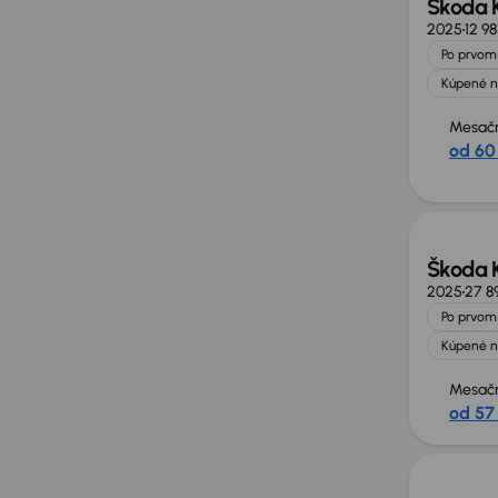
Škoda 
2025
12 9
Po prvom 
Kúpené n
Mesačn
od 60
Možno
Škoda 
2025
27 8
Po prvom 
Kúpené n
Mesačn
od 57
Možno