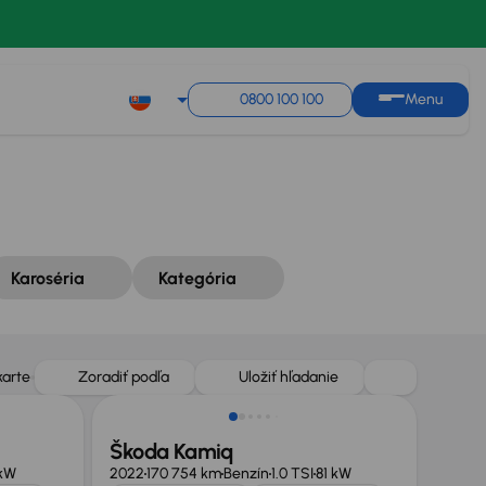
Zoradiť podľa
Uložiť hľadanie
0800 100 100
Menu
Karoséria
Kategória
Zlacnené o 500 €
karte
Zoradiť podľa
Uložiť hľadanie
Škoda Kamiq
kW
2022
170 754 km
Benzín
1.0 TSI
81 kW