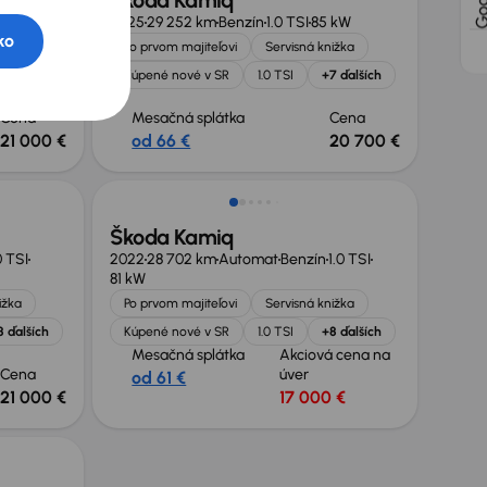
Škoda Kamiq
1.0 TSI
2025
29 252 km
Benzín
1.0 TSI
85 kW
ko
Po prvom majiteľovi
Servisná knižka
ižka
Kúpené nové v SR
1.0 TSI
+7 ďalších
8 ďalších
Cena
Mesačná splátka
Cena
21 000 €
od 66 €
20 700 €
Možnosť odpočtu DPH
Škoda Kamiq
0 TSI
2022
28 702 km
Automat
Benzín
1.0 TSI
81 kW
ižka
Po prvom majiteľovi
Servisná knižka
8 ďalších
Kúpené nové v SR
1.0 TSI
+8 ďalších
Mesačná splátka
Akciová cena na
Cena
úver
od 61 €
21 000 €
17 000 €