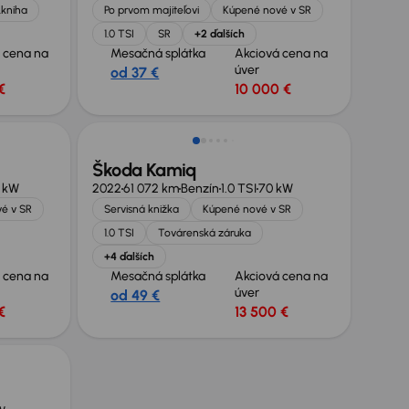
.kniha
Po prvom majiteľovi
Kúpené nové v SR
1.0 TSI
SR
+2 ďalších
 cena na
Mesačná splátka
Akciová cena na
úver
od 37 €
€
10 000 €
Škoda Kamiq
 kW
2022
61 072 km
Benzín
1.0 TSI
70 kW
é v SR
Servisná knižka
Kúpené nové v SR
1.0 TSI
Továrenská záruka
+4 ďalších
 cena na
Mesačná splátka
Akciová cena na
úver
od 49 €
€
13 500 €