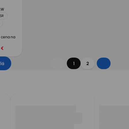
kW
 SR
 cena na
 €
dlá
1
2