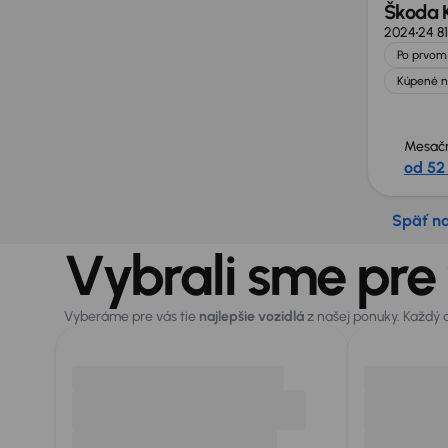
Škoda 
2024
24 8
Po prvom 
Kúpené n
Mesačn
od 52
Späť n
Vybrali sme pre
Vyberáme pre vás tie
najlepšie vozidlá
z našej ponuky. Každý