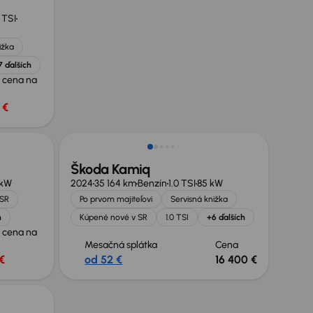
0 TSI
ižka
7 ďalších
 cena na
 €
Možnosť odpočtu DPH
Škoda Kamiq
 kW
2024
35 164 km
Benzín
1.0 TSI
85 kW
 SR
Po prvom majiteľovi
Servisná knižka
h
Kúpené nové v SR
1.0 TSI
+6 ďalších
 cena na
Mesačná splátka
Cena
€
od 52 €
16 400 €