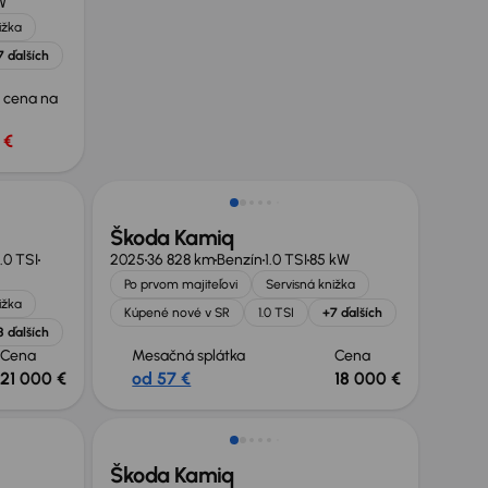
W
ižka
7 ďalších
 cena na
 €
Zlacnené o 7 200 €
Škoda Kamiq
1.0 TSI
2025
36 828 km
Benzín
1.0 TSI
85 kW
Po prvom majiteľovi
Servisná knižka
ižka
Kúpené nové v SR
1.0 TSI
+7 ďalších
8 ďalších
Cena
Mesačná splátka
Cena
21 000 €
od 57 €
18 000 €
Zlacnené o 5 700 €
Škoda Kamiq