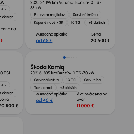
kW
2025
34 199 km
Automat
Benzín
1.0 TSI
85 kW
ižka
Po prvom majiteľovi
Servisná knižka
7 ďalších
Kúpené nové v SR
1.0 TSI
+8 ďalších
 cena na
Mesačná splátka
Cena
 €
od 65 €
20 500 €
Zlacnené o 3 000 €
Škoda Kamiq
.0 TSI
2021
61 835 km
Benzín
1.0 TSI
70 kW
Servisná knižka
1.0 TSI
Serv.kniha
ižka
Tempomat
+2 ďalších
8 ďalších
Mesačná splátka
Akciová cena na
Cena
úver
od 40 €
20 500 €
11 000 €