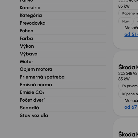
2020
69 9
85 kW
Karoséria
Kúpené n
Kategória
Navi
Prevodovka
Mesačn
Pohon
od 51 
Farba
Zlacne
Výkon
Výbava
Motor
Škoda 
Objem motora
2025
18 93
Priemerná spotreba
85 kW
Emisná norma
Po prvom 
Emisie CO₂
Kúpené n
Počet dverí
Mesačn
od 67
Sedadlá
Stav vozidla
Škoda 