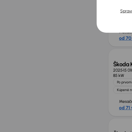
Škoda 
2025
22 1
Sprav
85 kW
Po prvom 
Kúpené n
Mesačn
od 70
Zlacne
Škoda 
2025
15 0
85 kW
Po prvom 
Kúpené n
Mesačn
od 71 
Možno