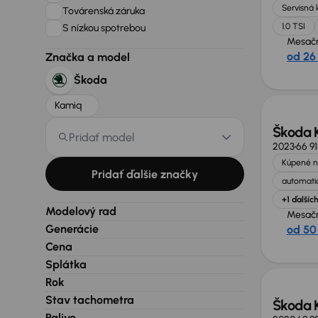
Servisná 
Továrenská záruka
1.0 TSI
S nízkou spotrebou
Mesačn
od 26
Značka a model
Škoda
Kamiq
Škoda 
Pridať model
2023
66 9
Kúpené n
Pridať ďalšie značky
automatic
+1 ďalšíc
Modelový rad
Mesačn
Generácie
od 50
Cena
Splátka
Rok
Stav tachometra
Škoda 
Palivo