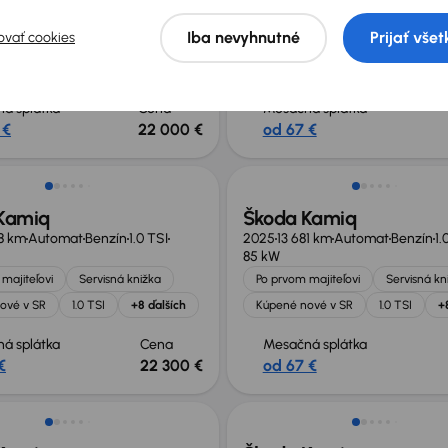
Kamiq
Škoda Kamiq
22 km
Automat
Benzín
1.0 TSI
2025
27 728 km
Automat
Benzín
Iba nevyhnutné
Prijať všet
ovať cookies
85 kW
majiteľovi
Servisná knižka
Po prvom majiteľovi
Servisná kn
ové v SR
1.0 TSI
+8 ďalších
Kúpené nové v SR
1.0 TSI
+
á splátka
Cena
Mesačná splátka
 €
22 000 €
od 67 €
né o 3 900 €
Zlacnené o 4 200 €
Kamiq
Škoda Kamiq
18 km
Automat
Benzín
1.0 TSI
2025
13 681 km
Automat
Benzín
1.
85 kW
majiteľovi
Servisná knižka
Po prvom majiteľovi
Servisná kn
ové v SR
1.0 TSI
+8 ďalších
Kúpené nové v SR
1.0 TSI
+
á splátka
Cena
Mesačná splátka
€
22 300 €
od 67 €
sť odpočtu DPH
Možnosť odpočtu DPH