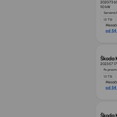
2020
73 6
110 kW
Servisná 
1.5 TSI
Mesačn
od 54
Škoda 
2023
57 1
Po prvom 
1.0 TSI
Mesačn
od 54
Zlacne
Škoda 