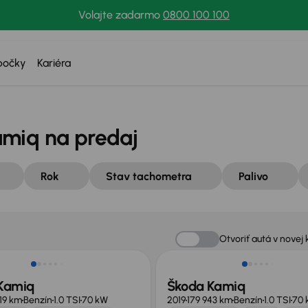
Volajte zadarmo
0800 100 100
bočky
Kariéra
amiq na predaj
Rok
Stav tachometra
Palivo
né o 3 000 €
Otvoriť autá v novej 
Kamiq
Škoda Kamiq
219 km
Benzín
1.0 TSI
70 kW
2019
179 943 km
Benzín
1.0 TSI
70 