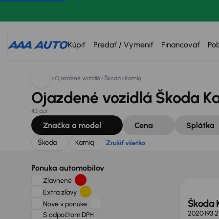
Hľadáte:
Škoda
Kamiq
Zrušiť všetko
Kúpiť
Predať / Vymeniť
Financovať
Po
Ojazdené vozidlá
Škoda
Kamiq
Ojazdené vozidlá Škoda K
43 áut
Značka a model
Cena
Splátka
Škoda
Kamiq
Zrušiť všetko
Zlacne
Ponuka automobilov
Zľavnené
Extra zľavy
Škoda 
Nové v ponuke
2020
193 
S odpočtom DPH