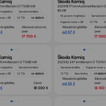
Kamiq
Škoda Kamiq
81 km
Benzín
1.0 TSI
85 kW
2024
18 171 km
Automat
Benzín
1.
85 kW
majiteľovi
Servisná knižka
Po prvom majiteľovi
Servisná kn
ové v SR
1.0 TSI
+6 ďalších
Kúpené nové v SR
1.0 TSI
+
á splátka
Akciová cena na
Mesačná splátka
Akciová
úver
úver
 €
od 57 €
17 700 €
17 000
sť odpočtu DPH
Kamiq
Škoda Kamiq
93 km
Benzín
1.0 TSI
85 kW
2023
32 247 km
Benzín
1.5 TSI
110
majiteľovi
Servisná knižka
Servisná knižka
Kúpené nové v
ové v SR
1.0 TSI
+6 ďalších
1.5 TSI
Serv.kniha
+3 ďalšíc
Mesačná splátka
Akciová
á splátka
Cena
úver
od 55 €
 €
18 000 €
16 100 
sť odpočtu DPH