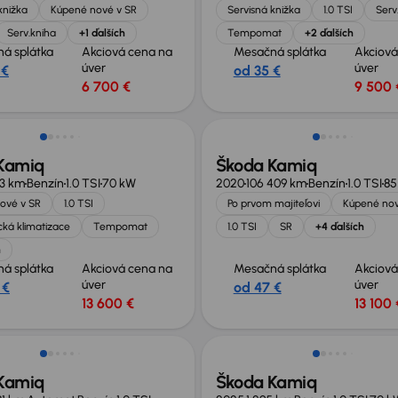
knižka
Kúpené nové v SR
Servisná knižka
1.0 TSI
Serv
Serv.kniha
+1 ďalších
Tempomat
+2 ďalších
á splátka
Akciová cena na
Mesačná splátka
Akciová
úver
úver
 €
od 35 €
6 700 €
9 500 
Kamiq
Škoda Kamiq
13 km
Benzín
1.0 TSI
70 kW
2020
106 409 km
Benzín
1.0 TSI
85
ové v SR
1.0 TSI
Po prvom majiteľovi
Kúpené nov
ká klimatizace
Tempomat
1.0 TSI
SR
+4 ďalších
h
á splátka
Akciová cena na
Mesačná splátka
Akciová
úver
úver
 €
od 47 €
13 600 €
13 100 
Ušetríte 6 000 €
Kamiq
Škoda Kamiq