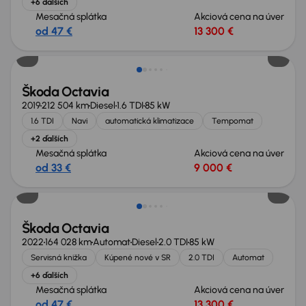
+6 ďalších
Mesačná splátka
Akciová cena na úver
od 47 €
13 300 €
Nové v ponuke
Škoda Octavia
2019
212 504 km
Diesel
1.6 TDI
85 kW
1.6 TDI
Navi
automatická klimatizace
Tempomat
+2 ďalších
Mesačná splátka
Akciová cena na úver
od 33 €
9 000 €
Nové v ponuke
Škoda Octavia
2022
164 028 km
Automat
Diesel
2.0 TDI
85 kW
Servisná knižka
Kúpené nové v SR
2.0 TDI
Automat
+6 ďalších
Mesačná splátka
Akciová cena na úver
od 47 €
13 300 €