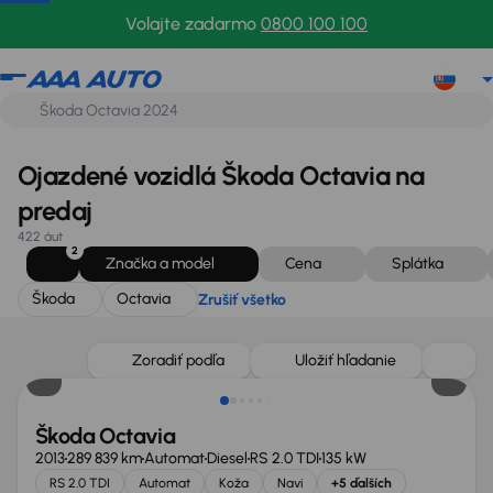
Škoda
Octavia
Zrušiť všetko
Volajte zadarmo
0800 100 100
Ojazdené vozidlá Škoda Octavia na
predaj
422 áut
2
Značka a model
Cena
Splátka
Škoda
Octavia
Zrušiť všetko
Zoradiť podľa
Uložiť hľadanie
Škoda Octavia
2013
289 839 km
Automat
Diesel
RS 2.0 TDI
135 kW
RS 2.0 TDI
Automat
Koža
Navi
+5 ďalších