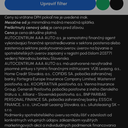
Upraviť filter
Ceny sú vrátane DPH pokiaľ nie je uvedené inak.
Mesačne od
je minimálna možná mesačná splátka.
Preškrtnutý cenový údaj
je cena pred zľavou.
Cena
je cena aktuálne platná.
AUTOCENTRUM AAA AUTO a.s. je samostatný finančný agent
vykonávajúci finančné sprostredkovanie v sektore poistenia alebo
zaistenia a sektore poskytovania úverov, úverov na bývanie a
spotrebiteľských úverov zapísaný v registri pod číslom 203771
vedený Národnou bankou Slovenska.
AUTOCENTRUM AAA AUTO a.s. má uzatvorené nevýhradné
písomné zmluvy s týmito finančnými inštitúciami: VÚB Leasing, a.s.,
Home Credit Slovakia, a.s., COFIDIS SA, pobočka zahraničnej
banky, Fortegra Europe Insurance Company Limited, Wüstenrot
poisťovňa, a.s., KOOPERATIVA poisťovňa, a.s. Vienna Insurance
Group, Generali Poisťovňa, pobočka poisťovne z iného členského
štátu a. s., Allianz - Slovenská poisťovňa, a.s., BNP PARIBAS
PERSONAL FINANCE SA, pobočka zahraničnej banky, ESSOX
FINANCE, s.r.o., UniCredit Leasing Slovakia, a.s., sAutoleasing SK –
s.r.o.
Podmienky spotrebiteľského úveru sa môžu líšiť v závislosti od
konkrétnych vstupných údajov, zákazníkom využitých
marketingových akcií a individuálnych podmienok financovania