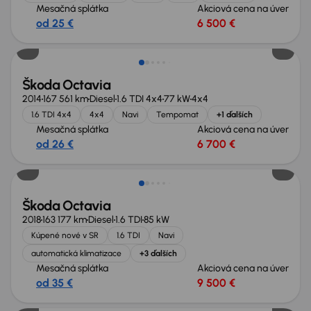
Mesačná splátka
Akciová cena na úver
od 25 €
6 500 €
Škoda Octavia
2014
167 561 km
Diesel
1.6 TDI 4x4
77 kW
4x4
1.6 TDI 4x4
4x4
Navi
Tempomat
+1 ďalších
Mesačná splátka
Akciová cena na úver
od 26 €
6 700 €
Zlacnené o 900 €
Škoda Octavia
2018
163 177 km
Diesel
1.6 TDI
85 kW
Kúpené nové v SR
1.6 TDI
Navi
automatická klimatizace
+3 ďalších
Mesačná splátka
Akciová cena na úver
od 35 €
9 500 €
Zlacnené o 700 €