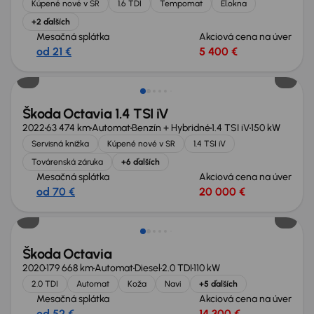
Kúpené nové v SR
1.6 TDI
Tempomat
El.okna
+2 ďalších
Mesačná splátka
Akciová cena na úver
od 21 €
5 400 €
Škoda Octavia 1.4 TSI iV
2022
63 474 km
Automat
Benzín + Hybridné
1.4 TSI iV
150 kW
Servisná knižka
Kúpené nové v SR
1.4 TSI iV
Továrenská záruka
+6 ďalších
Mesačná splátka
Akciová cena na úver
od 70 €
20 000 €
Škoda Octavia
2020
179 668 km
Automat
Diesel
2.0 TDI
110 kW
2.0 TDI
Automat
Koža
Navi
+5 ďalších
Mesačná splátka
Akciová cena na úver
od 52 €
14 300 €