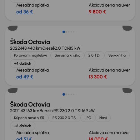
Mesačná splátka
Akciová cena na úver
od 36 €
9 800 €
Možnosť odpočtu DPH
Škoda Octavia
2022
148 440 km
Diesel
2.0 TDI
85 kW
Po prvom majiteľovi
Servisná knižka
2.0 TDI
Serv.kniha
+4 ďalších
Mesačná splátka
Akciová cena na úver
od 49 €
13 300 €
Nové v ponuke
Škoda Octavia
2017
143 163 km
Benzín
RS 230 2.0 TSI
169 kW
Kúpené nové v SR
RS 230 2.0 TSI
LPG
Navi
+5 ďalších
Mesačná splátka
Akciová cena na úver
od 51 €
14 000 €