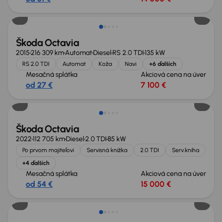
Zlacnené o 600 €
Škoda Octavia
2015
216 309 km
Automat
Diesel
RS 2.0 TDI
135 kW
RS 2.0 TDI
Automat
Koža
Navi
+6 ďalších
Mesačná splátka
Akciová cena na úver
od 27 €
7 100 €
Možnosť odpočtu DPH
Škoda Octavia
2022
112 705 km
Diesel
2.0 TDI
85 kW
Po prvom majiteľovi
Servisná knižka
2.0 TDI
Serv.kniha
+4 ďalších
Mesačná splátka
Akciová cena na úver
od 54 €
15 000 €