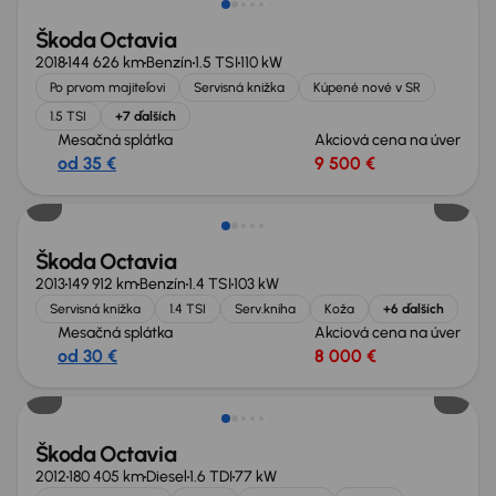
Škoda Octavia
2018
144 626 km
Benzín
1.5 TSI
110 kW
Po prvom majiteľovi
Servisná knižka
Kúpené nové v SR
1.5 TSI
+7 ďalších
Mesačná splátka
Akciová cena na úver
od 35 €
9 500 €
Škoda Octavia
2013
149 912 km
Benzín
1.4 TSI
103 kW
Servisná knižka
1.4 TSI
Serv.kniha
Koža
+6 ďalších
Mesačná splátka
Akciová cena na úver
od 30 €
8 000 €
Škoda Octavia
2012
180 405 km
Diesel
1.6 TDI
77 kW