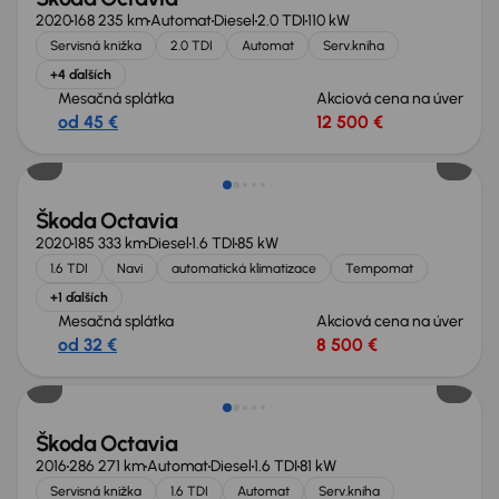
2020
168 235 km
Automat
Diesel
2.0 TDI
110 kW
Servisná knižka
2.0 TDI
Automat
Serv.kniha
+4 ďalších
Mesačná splátka
Akciová cena na úver
od 45 €
12 500 €
Zlacnené o 500 €
Škoda Octavia
2020
185 333 km
Diesel
1.6 TDI
85 kW
1.6 TDI
Navi
automatická klimatizace
Tempomat
+1 ďalších
Mesačná splátka
Akciová cena na úver
od 32 €
8 500 €
Nové v ponuke
Škoda Octavia
2016
286 271 km
Automat
Diesel
1.6 TDI
81 kW
Servisná knižka
1.6 TDI
Automat
Serv.kniha