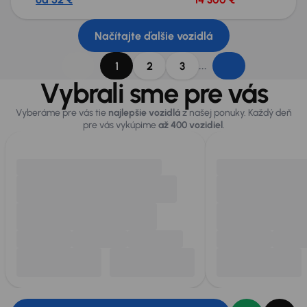
Načítajte ďalšie vozidlá
...
1
2
3
Vybrali sme pre vás
Vyberáme pre vás tie
najlepšie vozidlá
z našej ponuky. Každý deň
pre vás vykúpime
až 400 vozidiel
.