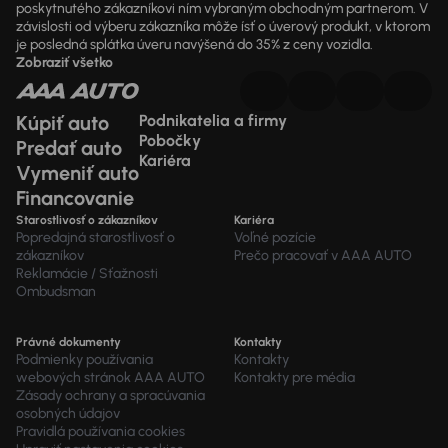
poskytnutého zákazníkovi ním vybraným obchodným partnerom. V
závislosti od výberu zákazníka môže ísť o úverový produkt, v ktorom
je posledná splátka úveru navýšená do 35% z ceny vozidla.
Zobraziť všetko
Kúpiť auto
Podnikatelia a firmy
Pobočky
Predať auto
Kariéra
Vymeniť auto
Financovanie
Starostlivosť o zákazníkov
Kariéra
Popredajná starostlivosť o
Voľné pozície
zákazníkov
Prečo pracovať v AAA AUTO
Reklamácie / Sťažnosti
Ombudsman
Právné dokumenty
Kontakty
Podmienky používania
Kontakty
webových stránok AAA AUTO
Kontakty pre média
Zásady ochrany a spracúvania
osobných údajov
Pravidlá používania cookies