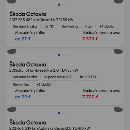
Škoda Octavia
2017
255 482 km
Diesel
1.6 TDI
85 kW
Servisná knižka
1.6 TDI
Serv.kniha
Navi
+4 ďalších
Mesačná splátka
Akciová cena na úver
od 27 €
7 300 €
Zlacnené o 2 300 €
Škoda Octavia
2013
215 151 km
Diesel
RS 2.0 TDI
135 kW
Servisná knižka
Kúpené nové v SR
RS 2.0 TDI
Serv.kniha
+6 ďalších
Mesačná splátka
Akciová cena na úver
od 29 €
7 700 €
Zlacnené o 1 200 €
Škoda Octavia
2021
166 539 km
Automat
Diesel
2.0 TDI
110 kW