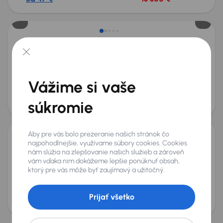
Škoda Octavia
2016
266 934 km
Automat
Diesel
2.0 TDI
135 kW
Servisná knižka
2.0 TDI
Automat
Serv.kniha
Vážime si vaše
+4 ďalších
Mesačná splátka
Akciová cena na úver
od 31 €
8 300 €
súkromie
Nové v ponuke
Aby pre vás bolo prezeranie našich stránok čo
najpohodlnejšie, využívame súbory cookies. Cookies
Škoda Octavia
nám slúžia na zlepšovanie našich služieb a zároveň
2016
216 729 km
Diesel
2.0 TDI 4x4
110 kW
4x4
vám vďaka nim dokážeme lepšie ponúknuť obsah,
Servisná knižka
Kúpené nové v SR
2.0 TDI 4x4
4x4
ktorý pre vás môže byť zaujímavý a užitočný.
+8 ďalších
Mesačná splátka
Akciová cena na úver
Prijať všetko
od 30 €
8 000 €