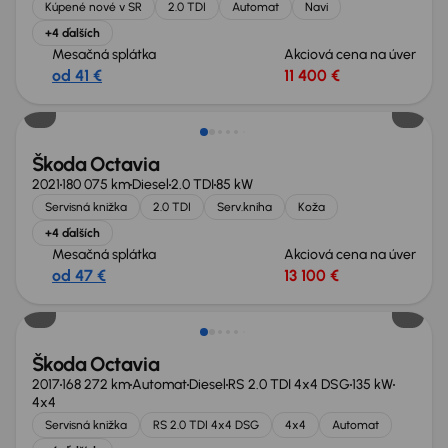
Kúpené nové v SR
2.0 TDI
Automat
Navi
+4 ďalších
Mesačná splátka
Akciová cena na úver
od 41 €
11 400 €
Škoda Octavia
2021
180 075 km
Diesel
2.0 TDI
85 kW
Servisná knižka
2.0 TDI
Serv.kniha
Koža
+4 ďalších
Mesačná splátka
Akciová cena na úver
od 47 €
13 100 €
Zlacnené o 3 200 €
Škoda Octavia
2017
168 272 km
Automat
Diesel
RS 2.0 TDI 4x4 DSG
135 kW
4x4
Servisná knižka
RS 2.0 TDI 4x4 DSG
4x4
Automat