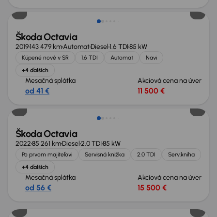
Škoda Octavia
2019
143 479 km
Automat
Diesel
1.6 TDI
85 kW
Kúpené nové v SR
1.6 TDI
Automat
Navi
+4 ďalších
Mesačná splátka
Akciová cena na úver
od 41 €
11 500 €
Možnosť odpočtu DPH
Škoda Octavia
2022
85 261 km
Diesel
2.0 TDI
85 kW
Po prvom majiteľovi
Servisná knižka
2.0 TDI
Serv.kniha
+4 ďalších
Mesačná splátka
Akciová cena na úver
od 56 €
15 500 €
Nové v ponuke