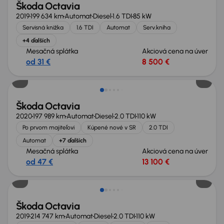
Škoda Octavia
2019
199 634 km
Automat
Diesel
1.6 TDI
85 kW
Servisná knižka
1.6 TDI
Automat
Serv.kniha
+4 ďalších
Mesačná splátka
Akciová cena na úver
od 31 €
8 500 €
Zlacnené o 700 €
Škoda Octavia
2020
197 989 km
Automat
Diesel
2.0 TDI
110 kW
Po prvom majiteľovi
Kúpené nové v SR
2.0 TDI
Automat
+7 ďalších
Mesačná splátka
Akciová cena na úver
od 47 €
13 100 €
Škoda Octavia
2019
214 747 km
Automat
Diesel
2.0 TDI
110 kW