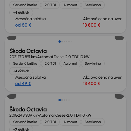
Servisná knižka
2.0 TDI
Automat
Serv.kniha
+4 ďalších
Mesačná splátka
Akciová cena na úver
od 50 €
13 800 €
Zlacnené o 900 €
Škoda Octavia
2021
170 891 km
Automat
Diesel
2.0 TDI
110 kW
Servisná knižka
2.0 TDI
Automat
Serv.kniha
+4 ďalších
Mesačná splátka
Akciová cena na úver
od 49 €
13 400 €
Škoda Octavia
2018
248 909 km
Automat
Diesel
2.0 TDI
110 kW
Servisná knižka
2.0 TDI
Automat
Serv.kniha
+7 ďalších