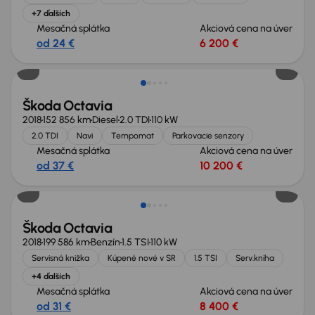
+7 ďalších
Mesačná splátka
Akciová cena na úver
od 24 €
6 200 €
Zlacnené o 600 €
Škoda Octavia
2018
152 856 km
Diesel
2.0 TDI
110 kW
2.0 TDI
Navi
Tempomat
Parkovacie senzory
Mesačná splátka
Akciová cena na úver
od 37 €
10 200 €
Zlacnené o 900 €
Škoda Octavia
2018
199 586 km
Benzín
1.5 TSI
110 kW
Servisná knižka
Kúpené nové v SR
1.5 TSI
Serv.kniha
+4 ďalších
Mesačná splátka
Akciová cena na úver
od 31 €
8 400 €