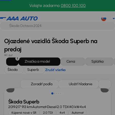
Škoda
Superb
Zrušiť všetko
Volajte zadarmo
0800 100 100
Ojazdené vozidlá Škoda Superb na
predaj
141 áut
2
Značka a model
Cena
Splátka
Škoda
Superb
Zrušiť všetko
Zlacnené o 1 900 €
Zoradiť podľa
Uložiť hľadanie
Škoda Superb
2019
217 913 km
Automat
Diesel
2.0 TDI
140 kW
4x4
Kúpené nové v SR
2.0 TDI
4x4
Automat