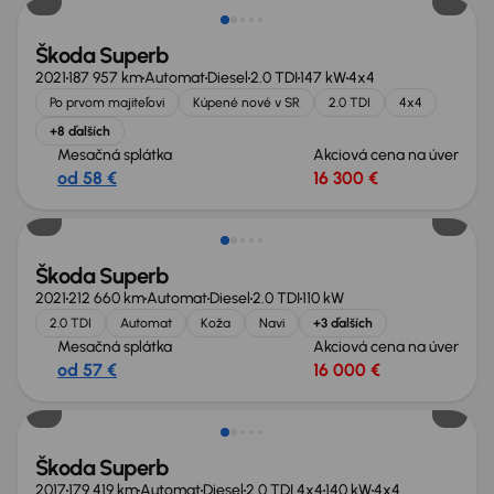
Škoda Superb
2021
187 957 km
Automat
Diesel
2.0 TDI
147 kW
4x4
Po prvom majiteľovi
Kúpené nové v SR
2.0 TDI
4x4
+8 ďalších
Mesačná splátka
Akciová cena na úver
od 58 €
16 300 €
Nové v ponuke
Škoda Superb
2021
212 660 km
Automat
Diesel
2.0 TDI
110 kW
2.0 TDI
Automat
Koža
Navi
+3 ďalších
Mesačná splátka
Akciová cena na úver
od 57 €
16 000 €
Nové v ponuke
Škoda Superb
2017
179 419 km
Automat
Diesel
2.0 TDI 4x4
140 kW
4x4