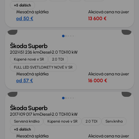
+5 ďalších
Mesačná splátka
Akciová cena na úver
od 50 €
13 600 €
Škoda Superb
2021
151 236 km
Diesel
2.0 TDI
110 kW
Kúpené nové v SR
2.0 TDI
FULL LED SVETLOMETY NOVÉ V SR
Mesačná splátka
Akciová cena na úver
od 57 €
16 000 €
Zlacnené o 1 400 €
Škoda Superb
2017
109 017 km
Diesel
2.0 TDI
110 kW
Servisná knižka
Kúpené nové v SR
2.0 TDI
Serv.kniha
+5 ďalších
Mesačná splátka
Akciová cena na úver