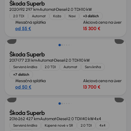
Škoda Superb
2020
192 297 km
Automat
Diesel
2.0 TDI
110 kW
2.0 TDI
Automat
Koža
Navi
+3 ďalších
Mesačná splátka
Akciová cena na úver
od 55 €
15 300 €
Extra zľava 850 €
Škoda Superb
2017
177 231 km
Automat
Diesel
2.0 TDI
110 kW
Servisná knižka
2.0 TDI
Automat
Serv.kniha
+7 ďalších
Mesačná splátka
Akciová cena na úver
od 50 €
13 700 €
Škoda Superb
2016
262 427 km
Automat
Diesel
2.0 TDI
140 kW
4x4
Servisná knižka
Kúpené nové v SR
2.0 TDI
4x4