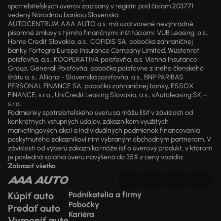
spotrebiteľských úverov zapísaný v registri pod číslom 203771
vedený Národnou bankou Slovenska.
AUTOCENTRUM AAA AUTO a.s. má uzatvorené nevýhradné
písomné zmluvy s týmito finančnými inštitúciami: VÚB Leasing, a.s.,
Home Credit Slovakia, a.s., COFIDIS SA, pobočka zahraničnej
banky, Fortegra Europe Insurance Company Limited, Wüstenrot
poisťovňa, a.s., KOOPERATIVA poisťovňa, a.s. Vienna Insurance
Group, Generali Poisťovňa, pobočka poisťovne z iného členského
štátu a. s., Allianz - Slovenská poisťovňa, a.s., BNP PARIBAS
PERSONAL FINANCE SA, pobočka zahraničnej banky, ESSOX
FINANCE, s.r.o., UniCredit Leasing Slovakia, a.s., sAutoleasing SK –
s.r.o.
Podmienky spotrebiteľského úveru sa môžu líšiť v závislosti od
konkrétnych vstupných údajov, zákazníkom využitých
marketingových akcií a individuálnych podmienok financovania
poskytnutého zákazníkovi ním vybraným obchodným partnerom. V
závislosti od výberu zákazníka môže ísť o úverový produkt, v ktorom
je posledná splátka úveru navýšená do 35% z ceny vozidla.
Zobraziť všetko
Kúpiť auto
Podnikatelia a firmy
Pobočky
Predať auto
Kariéra
Vymeniť auto