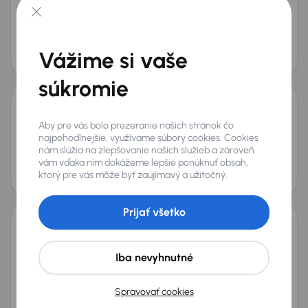
2016
152 079 km
Automat
Benzín
2.0 TSI
206 kW
4x4
2.0 TSI
4x4
Automat
Navi
+4 ďalších
Mesačná splátka
Akciová cena na úver
Vážime si vaše
od 54 €
14 800 €
súkromie
Škoda Superb
Aby pre vás bolo prezeranie našich stránok čo
2013
278 407 km
Automat
Diesel
2.0 TDI
125 kW
najpohodlnejšie, využívame súbory cookies. Cookies
2.0 TDI
Automat
Koža
Navi
+6 ďalších
nám slúžia na zlepšovanie našich služieb a zároveň
vám vďaka nim dokážeme lepšie ponúknuť obsah,
Mesačná splátka
Akciová cena na úver
ktorý pre vás môže byť zaujímavý a užitočný.
od 27 €
7 200 €
Zlacnené o 2 000 €
Prijať všetko
Škoda Superb
2019
139 403 km
Automat
Benzín
1.5 TSI
110 kW
Iba nevyhnutné
Po prvom majiteľovi
Servisná knižka
Kúpené nové v SR
1.5 TSI
+10 ďalších
Spravovať cookies
Mesačná splátka
Akciová cena na úver