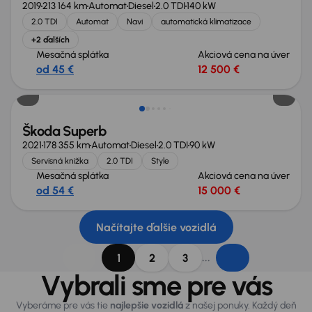
2019
213 164 km
Automat
Diesel
2.0 TDI
140 kW
2.0 TDI
Automat
Navi
automatická klimatizace
+2 ďalších
Mesačná splátka
Akciová cena na úver
od 45 €
12 500 €
Škoda Superb
2021
178 355 km
Automat
Diesel
2.0 TDI
90 kW
Servisná knižka
2.0 TDI
Style
Mesačná splátka
Akciová cena na úver
od 54 €
15 000 €
Načítajte ďalšie vozidlá
...
1
2
3
Vybrali sme pre vás
Vyberáme pre vás tie
najlepšie vozidlá
z našej ponuky. Každý deň