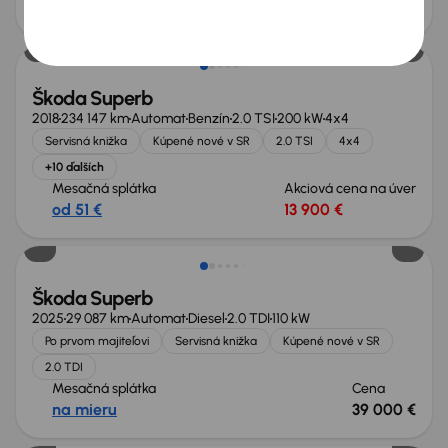
od 47 €
13 300 €
Možnosť odpočtu DPH
Škoda Superb
2018
234 147 km
Automat
Benzín
2.0 TSI
200 kW
4x4
Servisná knižka
Kúpené nové v SR
2.0 TSI
4x4
+10 ďalších
Mesačná splátka
Akciová cena na úver
od 51 €
13 900 €
Ušetríte 14 200 €
Škoda Superb
2025
29 087 km
Automat
Diesel
2.0 TDI
110 kW
Po prvom majiteľovi
Servisná knižka
Kúpené nové v SR
2.0 TDI
Mesačná splátka
Cena
na mieru
39 000 €
Možnosť odpočtu DPH