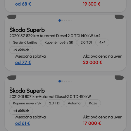
od 68 €
19 300 €
Škoda Superb
2020
157 829 km
Automat
Diesel
2.0 TDI
140 kW
4x4
Servisná knižka
Kúpené nové v SR
2.0 TDI
4x4
+9 ďalších
Mesačná splátka
Akciová cena na úver
od 77 €
22 000 €
Možnosť odpočtu DPH
Škoda Superb
2021
201 807 km
Automat
Diesel
2.0 TDI
110 kW
Kúpené nové v SR
2.0 TDI
Automat
Koža
+4 ďalších
Mesačná splátka
Akciová cena na úver
od 61 €
17 000 €