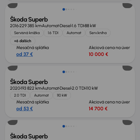
Škoda Superb
2016
229 385 km
Automat
Diesel
1.6 TDI
88 kW
Servisná knižka
1.6 TDI
Automat
Serv.kniha
+6 ďalších
Mesačná splátka
Akciová cena na úver
od 37 €
10 000 €
Škoda Superb
2020
193 822 km
Automat
Diesel
2.0 TDI
110 kW
2.0 TDI
Automat
110 kW
Mesačná splátka
Akciová cena na úver
od 53 €
14 700 €
Nové v ponuke
Škoda Superb