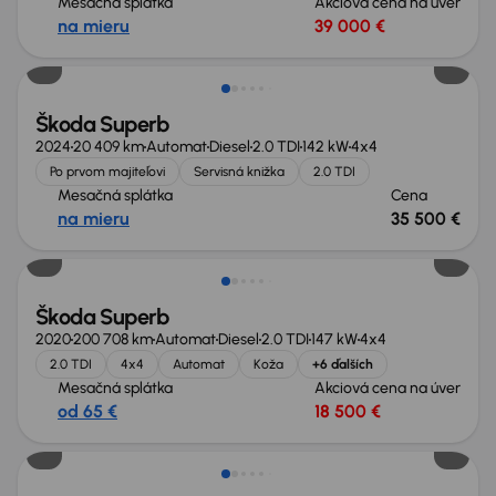
Mesačná splátka
Akciová cena na úver
na mieru
39 000 €
Ušetríte 19 105 €
Škoda Superb
2024
20 409 km
Automat
Diesel
2.0 TDI
142 kW
4x4
Po prvom majiteľovi
Servisná knižka
2.0 TDI
Mesačná splátka
Cena
na mieru
35 500 €
Nové v ponuke
Škoda Superb
2020
200 708 km
Automat
Diesel
2.0 TDI
147 kW
4x4
2.0 TDI
4x4
Automat
Koža
+6 ďalších
Mesačná splátka
Akciová cena na úver
od 65 €
18 500 €