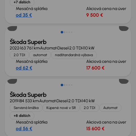
+7 ďalších
Mesačná splátka
Akciová cena na úver
od 35 €
9 500 €
Nové v ponuke
Škoda Superb
2022
163 761 km
Automat
Diesel
2.0 TDI
110 kW
2.0 TDI
automat
nadštandardná výbava
Mesačná splátka
Akciová cena na úver
od 62 €
17 600 €
Zlacnené o 400 €
Škoda Superb
2019
184 533 km
Automat
Diesel
2.0 TDI
140 kW
Servisná knižka
Kúpené nové v SR
2.0 TDI
Automat
+8 ďalších
Mesačná splátka
Akciová cena na úver
od 56 €
15 600 €