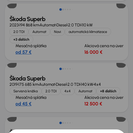
Škoda Superb
2023
194 868 km
Automat
Diesel
2.0 TDI
110 kW
2.0 TDI
Automat
Navi
automatická klimatizace
+3 ďalších
Mesačná splátka
Akciová cena na úver
od 57 €
16 000 €
Škoda Superb
2019
175 685 km
Automat
Diesel
2.0 TDI
140 kW
4x4
Servisná knižka
2.0 TDI
4x4
Automat
+8 ďalších
Mesačná splátka
Akciová cena na úver
od 45 €
12 500 €
Škoda Superb