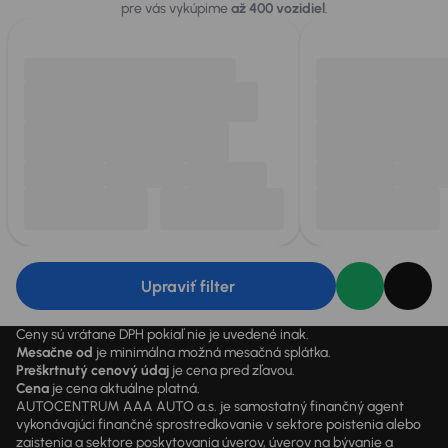
pre vás vykúpime
až 400 vozidiel
.
Upraviť filter
Ceny sú vrátane DPH pokiaľ nie je uvedené inak.
Mesačne od
je minimálna možná mesačná splátka.
Preškrtnutý cenový údaj
je cena pred zľavou.
Cena
je cena aktuálne platná.
AUTOCENTRUM AAA AUTO a.s. je samostatný finančný agent
vykonávajúci finančné sprostredkovanie v sektore poistenia alebo
zaistenia a sektore poskytovania úverov, úverov na bývanie a