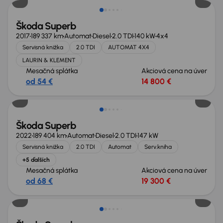
Škoda Superb
2017
189 337 km
Automat
Diesel
2.0 TDI
140 kW
4x4
Servisná knižka
2.0 TDI
AUTOMAT 4X4
LAURIN & KLEMENT
Mesačná splátka
Akciová cena na úver
od 54 €
14 800 €
Škoda Superb
2022
189 404 km
Automat
Diesel
2.0 TDI
147 kW
Servisná knižka
2.0 TDI
Automat
Serv.kniha
+5 ďalších
Mesačná splátka
Akciová cena na úver
od 68 €
19 300 €
Zlacnené o 700 €