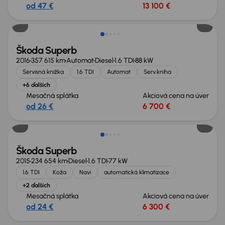
od 47 €
13 100 €
Zlacnené o 1 000 €
Škoda Superb
2016
357 615 km
Automat
Diesel
1.6 TDI
88 kW
Servisná knižka
1.6 TDI
Automat
Serv.kniha
+6 ďalších
Mesačná splátka
Akciová cena na úver
od 26 €
6 700 €
Zlacnené o 400 €
Škoda Superb
2015
234 654 km
Diesel
1.6 TDI
77 kW
1.6 TDI
Koža
Navi
automatická klimatizace
+2 ďalších
Mesačná splátka
Akciová cena na úver
od 24 €
6 300 €
Zlacnené o 800 €