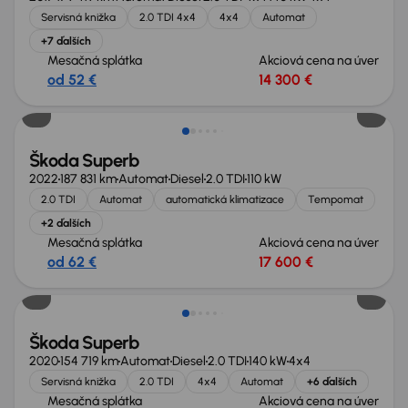
Servisná knižka
2.0 TDI 4x4
4x4
Automat
+7 ďalších
Mesačná splátka
Akciová cena na úver
od 52 €
14 300 €
Škoda Superb
2022
187 831 km
Automat
Diesel
2.0 TDI
110 kW
2.0 TDI
Automat
automatická klimatizace
Tempomat
+2 ďalších
Mesačná splátka
Akciová cena na úver
od 62 €
17 600 €
Zlacnené o 500 €
Škoda Superb
2020
154 719 km
Automat
Diesel
2.0 TDI
140 kW
4x4
Servisná knižka
2.0 TDI
4x4
Automat
+6 ďalších
Mesačná splátka
Akciová cena na úver