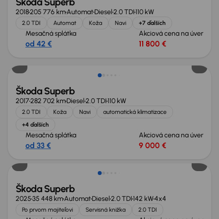
Škoda Superb
2018
205 776 km
Automat
Diesel
2.0 TDI
110 kW
2.0 TDI
Automat
Koža
Navi
+7 ďalších
Mesačná splátka
Akciová cena na úver
od 42 €
11 800 €
Zlacnené o 800 €
Škoda Superb
2017
282 702 km
Diesel
2.0 TDI
110 kW
2.0 TDI
Koža
Navi
automatická klimatizace
+4 ďalších
Mesačná splátka
Akciová cena na úver
od 33 €
9 000 €
Ušetríte 15 200 €
Škoda Superb
2025
35 448 km
Automat
Diesel
2.0 TDI
142 kW
4x4
Po prvom majiteľovi
Servisná knižka
2.0 TDI