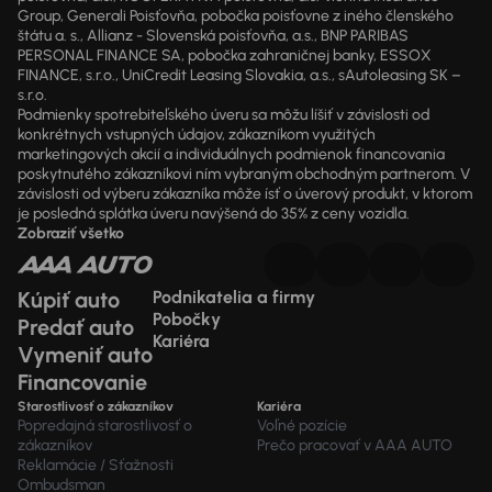
Group, Generali Poisťovňa, pobočka poisťovne z iného členského
štátu a. s., Allianz - Slovenská poisťovňa, a.s., BNP PARIBAS
PERSONAL FINANCE SA, pobočka zahraničnej banky, ESSOX
FINANCE, s.r.o., UniCredit Leasing Slovakia, a.s., sAutoleasing SK –
s.r.o.
Podmienky spotrebiteľského úveru sa môžu líšiť v závislosti od
konkrétnych vstupných údajov, zákazníkom využitých
marketingových akcií a individuálnych podmienok financovania
poskytnutého zákazníkovi ním vybraným obchodným partnerom. V
závislosti od výberu zákazníka môže ísť o úverový produkt, v ktorom
je posledná splátka úveru navýšená do 35% z ceny vozidla.
Zobraziť všetko
Kúpiť auto
Podnikatelia a firmy
Pobočky
Predať auto
Kariéra
Vymeniť auto
Financovanie
Starostlivosť o zákazníkov
Kariéra
Popredajná starostlivosť o
Voľné pozície
zákazníkov
Prečo pracovať v AAA AUTO
Reklamácie / Sťažnosti
Ombudsman