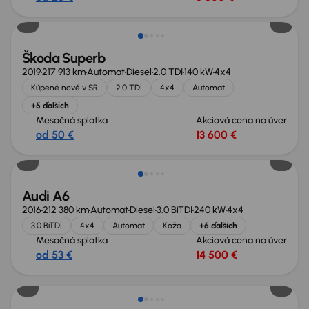
Zlacnené o 1 900 €
Škoda Superb
2019
217 913 km
Automat
Diesel
2.0 TDI
140 kW
4x4
Kúpené nové v SR
2.0 TDI
4x4
Automat
+5 ďalších
Mesačná splátka
Akciová cena na úver
od 50 €
13 600 €
Audi A6
2016
212 380 km
Automat
Diesel
3.0 BiTDI
240 kW
4x4
3.0 BiTDI
4x4
Automat
Koža
+6 ďalších
Mesačná splátka
Akciová cena na úver
od 53 €
14 500 €
Nové v ponuke