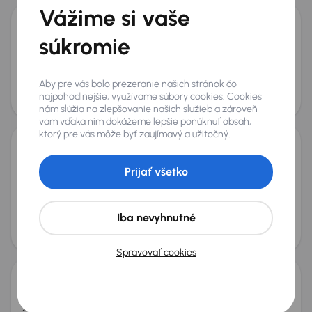
Vážime si vaše
Audi A6 40 TDI
súkromie
2020
173 522 km
Automat
Diesel + Hybridné
40 TDI
150 kW
4x4
40 TDI
4x4
Automat
Navi
+4 ďalších
Aby pre vás bolo prezeranie našich stránok čo
Mesačná splátka
Akciová cena na úver
najpohodlnejšie, využívame súbory cookies. Cookies
od 72 €
20 500 €
nám slúžia na zlepšovanie našich služieb a zároveň
vám vďaka nim dokážeme lepšie ponúknuť obsah,
ktorý pre vás môže byť zaujímavý a užitočný.
BMW X5 xDrive40i
Prijať všetko
2022
133 643 km
Automat
Benzín + Hybridné
xDrive40i
245 kW
4x4
Servisná knižka
xDrive40i
Iba nevyhnutné
Mesačná splátka
Akciová cena na úver
na mieru
41 000 €
Zlacnené o 1 400 €
Spravovať cookies
Škoda Superb
2017
109 017 km
Diesel
2.0 TDI
110 kW