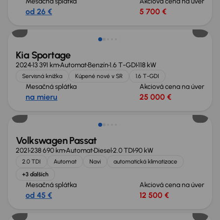
Mesačná splátka
Akciová cena na úver
od 26 €
5 700 €
Ušetríte 10 500 €
Kia Sportage
2024
13 391 km
Automat
Benzín
1.6 T-GDI
118 kW
Servisná knižka
Kúpené nové v SR
1.6 T-GDI
Mesačná splátka
Akciová cena na úver
na mieru
25 000 €
Volkswagen Passat
2021
238 690 km
Automat
Diesel
2.0 TDI
90 kW
2.0 TDI
Automat
Navi
automatická klimatizace
+3 ďalších
Mesačná splátka
Akciová cena na úver
od 45 €
12 500 €
Zlacnené o 900 €