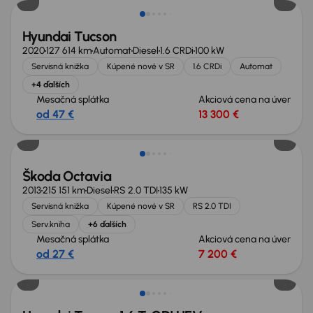
Hyundai Tucson
2020
127 614 km
Automat
Diesel
1.6 CRDi
100 kW
Servisná knižka
Kúpené nové v SR
1.6 CRDi
Automat
+4 ďalších
Mesačná splátka
Akciová cena na úver
od 47 €
13 300 €
Zlacnené o 2 800 €
Škoda Octavia
2013
215 151 km
Diesel
RS 2.0 TDI
135 kW
Servisná knižka
Kúpené nové v SR
RS 2.0 TDI
Serv.kniha
+6 ďalších
Mesačná splátka
Akciová cena na úver
od 27 €
7 200 €
Zlacnené o 1 000 €