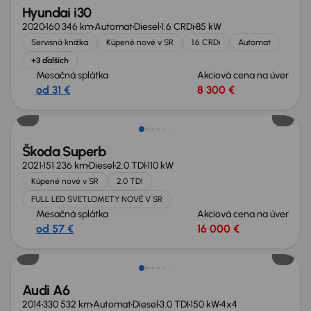
Hyundai i30
2020
160 346 km
Automat
Diesel
1.6 CRDi
85 kW
Servisná knižka
Kúpené nové v SR
1.6 CRDi
Automat
+3 ďalších
Mesačná splátka
Akciová cena na úver
od 31 €
8 300 €
Škoda Superb
2021
151 236 km
Diesel
2.0 TDI
110 kW
Kúpené nové v SR
2.0 TDI
FULL LED SVETLOMETY NOVÉ V SR
Mesačná splátka
Akciová cena na úver
od 57 €
16 000 €
Zlacnené o 600 €
Audi A6
2014
330 532 km
Automat
Diesel
3.0 TDI
150 kW
4x4