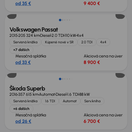
od 35 €
9 400 €
Zlacnené o 900 €
Volkswagen Passat
2015
205 324 km
Diesel
2.0 TDI
110 kW
4x4
Servisná knižka
Kúpené nové v SR
2.0 TDI
4x4
+7 ďalších
Mesačná splátka
Akciová cena na úver
od 33 €
8 900 €
Zlacnené o 1 000 €
Škoda Superb
2016
357 615 km
Automat
Diesel
1.6 TDI
88 kW
Servisná knižka
1.6 TDI
Automat
Serv.kniha
+6 ďalších
Mesačná splátka
Akciová cena na úver
od 26 €
6 700 €
Zlacnené o 800 €