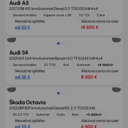
Audi A5
2017
298 415 km
Automat
Diesel
3.0 TDI
200 kW
4x4
Servisná knižka
Kúpené nové v SR
3.0 TDI
S line
Mesačná splátka
Akciová cena na úver
od 53 €
14 500 €
Zlacnené o 3 500 €
Audi S4
2009
169 264 km
Automat
Benzín
3.0 TFSI
245 kW
4x4
Servisná knižka
3.0 TFSI
4x4
Automat
+8 ďalších
Mesačná splátka
Akciová cena na úver
od 35 €
8 200 €
Škoda Octavia
2013
289 839 km
Automat
Diesel
RS 2.0 TDI
135 kW
RS 2.0 TDI
Automat
Koža
Navi
+5 ďalších
Mesačná splátka
Akciová cena na úver
od 25 €
6 500 €