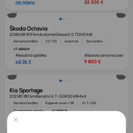
na mieru
25 500 €
Škoda Octavia
2018
248 909 km
Automat
Diesel
2.0 TDI
110 kW
Servisná knižka
2.0 TDI
Automat
Serv.kniha
+7 ďalších
Mesačná splátka
Akciová cena na úver
od 36 €
9 800 €
Zlacnené o 1 500 €
Kia Sportage
2021
83 180 km
Benzín
1.6 T-GDI
130 kW
4x4
Servisná knižka
Kúpené nové v SR
1.6 T-GDI
Továrenská záruka
+3 ďalších
Mesačná splátka
Akciová cena na úver
od 46 €
13 000 €
Zlacnené o 500 €