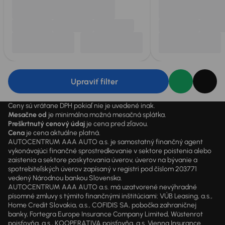
Upraviť filter
Ceny sú vrátane DPH pokiaľ nie je uvedené inak.
Mesačne od
je minimálna možná mesačná splátka.
Preškrtnutý cenový údaj
je cena pred zľavou.
Cena
je cena aktuálne platná.
AUTOCENTRUM AAA AUTO a.s. je samostatný finančný agent
vykonávajúci finančné sprostredkovanie v sektore poistenia alebo
zaistenia a sektore poskytovania úverov, úverov na bývanie a
spotrebiteľských úverov zapísaný v registri pod číslom 203771
vedený Národnou bankou Slovenska.
AUTOCENTRUM AAA AUTO a.s. má uzatvorené nevýhradné
písomné zmluvy s týmito finančnými inštitúciami: VÚB Leasing, a.s.,
Home Credit Slovakia, a.s., COFIDIS SA, pobočka zahraničnej
banky, Fortegra Europe Insurance Company Limited, Wüstenrot
poisťovňa, a.s., KOOPERATIVA poisťovňa, a.s. Vienna Insurance