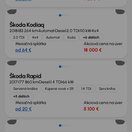
Zlacnené o 1 000 €
Škoda Kodiaq
2018
183 264 km
Automat
Diesel
2.0 TDI
110 kW
4x4
2.0 TDI
4x4
Automat
Koža
+6 ďalších
Mesačná splátka
Akciová cena na úver
od 64 €
18 000 €
Zlacnené o 500 €
Škoda Rapid
2017
177 860 km
Diesel
1.4 TDI
66 kW
Servisná knižka
Kúpené nové v SR
1.4 TDI
Serv.kniha
+5 ďalších
Mesačná splátka
Akciová cena na úver
od 20 €
5 100 €
Zlacnené o 500 €