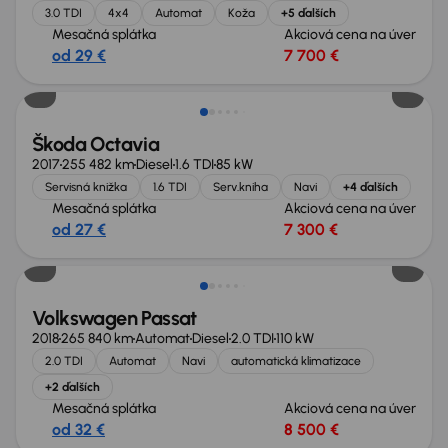
3.0 TDI
4x4
Automat
Koža
+5 ďalších
Mesačná splátka
Akciová cena na úver
od 29 €
7 700 €
Zlacnené o 700 €
Škoda Octavia
2017
255 482 km
Diesel
1.6 TDI
85 kW
Servisná knižka
1.6 TDI
Serv.kniha
Navi
+4 ďalších
Mesačná splátka
Akciová cena na úver
od 27 €
7 300 €
Zlacnené o 1 700 €
Volkswagen Passat
2018
265 840 km
Automat
Diesel
2.0 TDI
110 kW
2.0 TDI
Automat
Navi
automatická klimatizace
+2 ďalších
Mesačná splátka
Akciová cena na úver
od 32 €
8 500 €
Zlacnené o 900 €