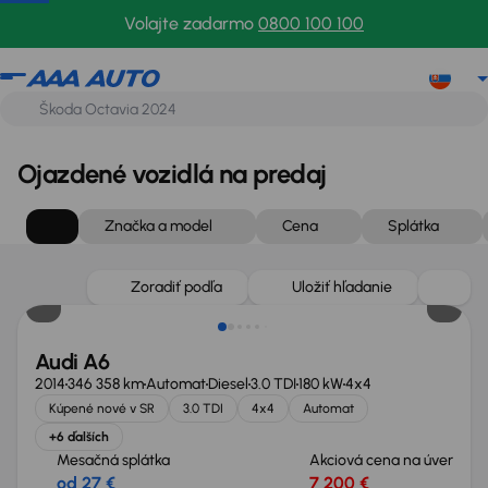
Volajte zadarmo
0800 100 100
Ojazdené vozidlá na predaj
Značka a model
Cena
Splátka
Zlacnené o 1 100 €
Zoradiť podľa
Uložiť hľadanie
Audi A6
2014
346 358 km
Automat
Diesel
3.0 TDI
180 kW
4x4
Kúpené nové v SR
3.0 TDI
4x4
Automat
+6 ďalších
Mesačná splátka
Akciová cena na úver
od 27 €
7 200 €