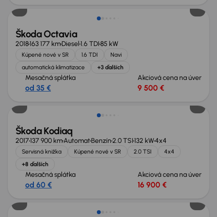
Škoda Octavia
2018
163 177 km
Diesel
1.6 TDI
85 kW
Kúpené nové v SR
1.6 TDI
Navi
automatická klimatizace
+3 ďalších
Mesačná splátka
Akciová cena na úver
od 35 €
9 500 €
Škoda Kodiaq
2017
137 900 km
Automat
Benzín
2.0 TSI
132 kW
4x4
Servisná knižka
Kúpené nové v SR
2.0 TSI
4x4
+8 ďalších
Mesačná splátka
Akciová cena na úver
od 60 €
16 900 €
Nové v ponuke