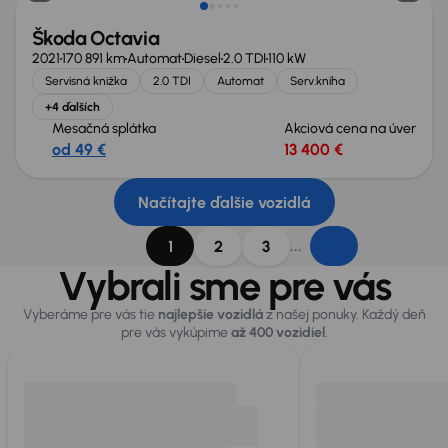
Škoda Octavia
2021
170 891 km
Automat
Diesel
2.0 TDI
110 kW
Servisná knižka
2.0 TDI
Automat
Serv.kniha
+4 ďalších
Mesačná splátka
Akciová cena na úver
od 49 €
13 400 €
Načítajte ďalšie vozidlá
...
1
2
3
Vybrali sme pre vás
Vyberáme pre vás tie
najlepšie vozidlá
z našej ponuky. Každý deň
pre vás vykúpime
až 400 vozidiel
.