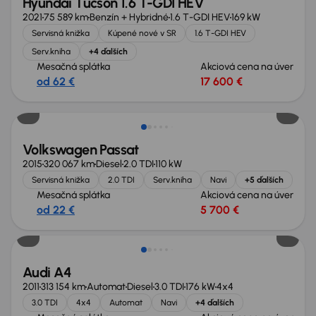
Hyundai Tucson 1.6 T-GDI HEV
2021
75 589 km
Benzín + Hybridné
1.6 T-GDI HEV
169 kW
Servisná knižka
Kúpené nové v SR
1.6 T-GDI HEV
Serv.kniha
+4 ďalších
Mesačná splátka
Akciová cena na úver
od 62 €
17 600 €
Volkswagen Passat
2015
320 067 km
Diesel
2.0 TDI
110 kW
Servisná knižka
2.0 TDI
Serv.kniha
Navi
+5 ďalších
Mesačná splátka
Akciová cena na úver
od 22 €
5 700 €
Audi A4
2011
313 154 km
Automat
Diesel
3.0 TDI
176 kW
4x4
3.0 TDI
4x4
Automat
Navi
+4 ďalších