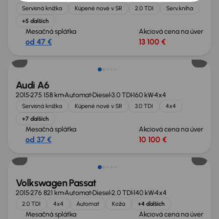
Servisná knižka
Kúpené nové v SR
2.0 TDI
Serv.kniha
+5 ďalších
Mesačná splátka
Akciová cena na úver
od 47 €
13 100 €
Audi A6
2015
275 158 km
Automat
Diesel
3.0 TDI
160 kW
4x4
Servisná knižka
Kúpené nové v SR
3.0 TDI
4x4
+7 ďalších
Mesačná splátka
Akciová cena na úver
od 37 €
10 100 €
Zlacnené o 700 €
Volkswagen Passat
2015
276 821 km
Automat
Diesel
2.0 TDI
140 kW
4x4
2.0 TDI
4x4
Automat
Koža
+4 ďalších
Mesačná splátka
Akciová cena na úver