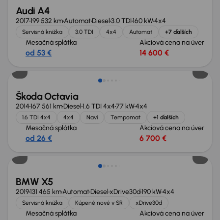
Audi A4
2017
199 532 km
Automat
Diesel
3.0 TDI
160 kW
4x4
Servisná knižka
3.0 TDI
4x4
Automat
+7 ďalších
Mesačná splátka
Akciová cena na úver
od 53 €
14 600 €
Škoda Octavia
2014
167 561 km
Diesel
1.6 TDI 4x4
77 kW
4x4
1.6 TDI 4x4
4x4
Navi
Tempomat
+1 ďalších
Mesačná splátka
Akciová cena na úver
od 26 €
6 700 €
Zlacnené o 4 100 €
BMW X5
2019
131 465 km
Automat
Diesel
xDrive30d
190 kW
4x4
Servisná knižka
Kúpené nové v SR
xDrive30d
Mesačná splátka
Akciová cena na úver