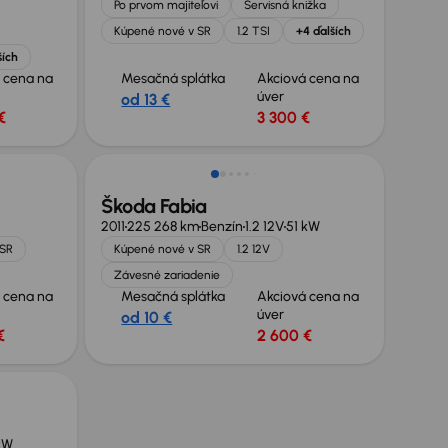
Po prvom majiteľovi
Servisná knižka
Kúpené nové v SR
1.2 TSI
+4 ďalších
ších
 cena na
Mesačná splátka
Akciová cena na
úver
od 13 €
€
3 300 €
Škoda Fabia
2011
225 268 km
Benzín
1.2 12V
51 kW
 SR
Kúpené nové v SR
1.2 12V
Závesné zariadenie
 cena na
Mesačná splátka
Akciová cena na
úver
od 10 €
€
2 600 €
kW