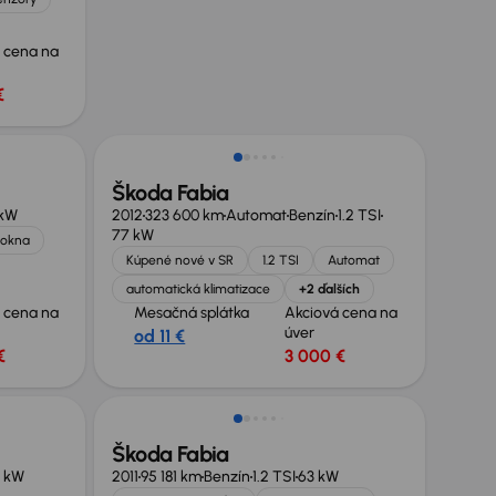
 cena na
€
Nové v ponuke
Škoda Fabia
 kW
2012
323 600 km
Automat
Benzín
1.2 TSI
77 kW
l.okna
Kúpené nové v SR
1.2 TSI
Automat
automatická klimatizace
+2 ďalších
 cena na
Mesačná splátka
Akciová cena na
úver
od 11 €
€
3 000 €
Extra zľava 250 €
Škoda Fabia
 kW
2011
95 181 km
Benzín
1.2 TSI
63 kW