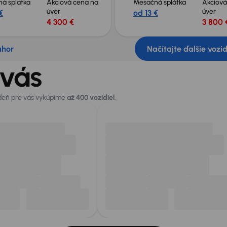
á splátka
Akciová cena na
Mesačná splátka
Akciová
úver
úver
€
od 13 €
4 300 €
3 800 
ahor
Načítajte ďalšie vozi
 vás
 deň pre vás vykúpime
až 400 vozidiel
.