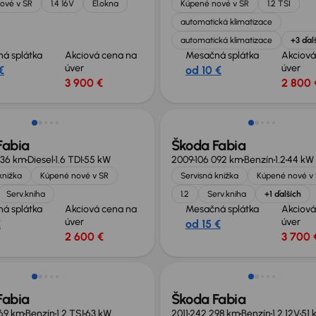
ové v SR
1.4 16V
El.okna
Kúpené nové v SR
1.2 TSI
automatická klimatizace
automatická klimatizace
+3 ďal
á splátka
Akciová cena na
Mesačná splátka
Akciová
úver
úver
€
od 10 €
3 900 €
2 800 
Fabia
Škoda Fabia
636 km
Diesel
1.6 TDI
55 kW
2009
106 092 km
Benzín
1.2
44 kW
knižka
Kúpené nové v SR
Servisná knižka
Kúpené nové v
Serv.kniha
1.2
Serv.kniha
+1 ďalších
á splátka
Akciová cena na
Mesačná splátka
Akciová
úver
úver
€
od 15 €
2 600 €
3 700 
v ponuke
Fabia
Škoda Fabia
69 km
Benzín
1.2 TSI
63 kW
2011
242 298 km
Benzín
1.2 12V
51 