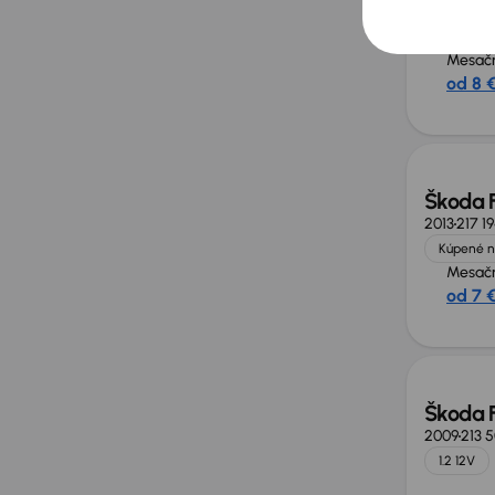
2012
260 
Kúpené n
Mesačn
od 8 
Škoda 
2013
217 1
Kúpené n
Mesačn
od 7 
Škoda 
2009
213 
1.2 12V