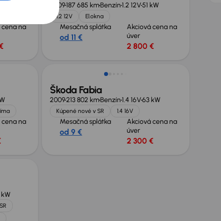
 kW
2009
187 685 km
Benzín
1.2 12V
51 kW
1.2 12V
El.okna
 cena na
Mesačná splátka
Akciová cena na
úver
od 11 €
€
2 800 €
Zlacnené o 500 €
Škoda Fabia
kW
2009
213 802 km
Benzín
1.4 16V
63 kW
líma
Kúpené nové v SR
1.4 16V
 cena na
Mesačná splátka
Akciová cena na
úver
od 9 €
€
2 300 €
1 kW
 SR