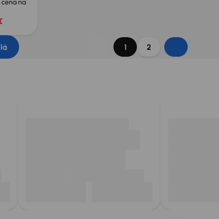
 cena na
€
dlá
1
2