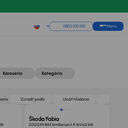
Zoradiť podľa
Uložiť hľadanie
0800 100 100
Menu
Karoséria
Kategória
Zlacnené o 500 €
karte
Zoradiť podľa
Uložiť hľadanie
Škoda Fabia
kW
2010
249 844 km
Benzín
1.4 16V
63 kW