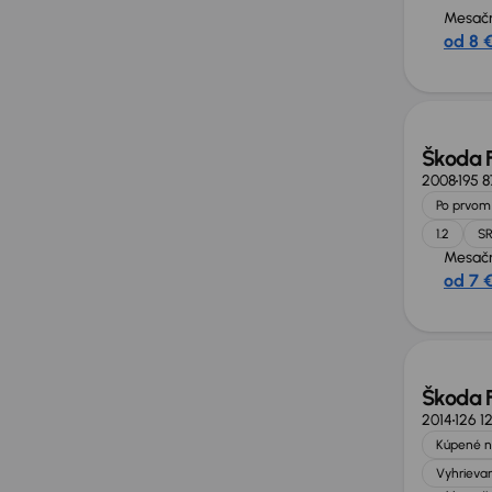
Mesačn
od 8 
Škoda 
2008
195 
Po prvom 
1.2
S
Mesačn
od 7 
Škoda 
2014
126 1
Kúpené n
Vyhrievan