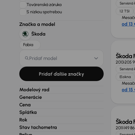
Servisná 
Továrenská záruka
1.2 TSI
S nízkou spotrebou
Mesačn
od 13 
Značka a model
Škoda
Fabia
Škoda 
Pridať model
2013
205 
Servisná 
Pridať ďalšie značky
El.okna
Mesačn
Modelový rad
od 15 
Generácie
Cena
Splátka
Rok
Škoda 
Stav tachometra
2011
149 8
Palivo
Servisná 