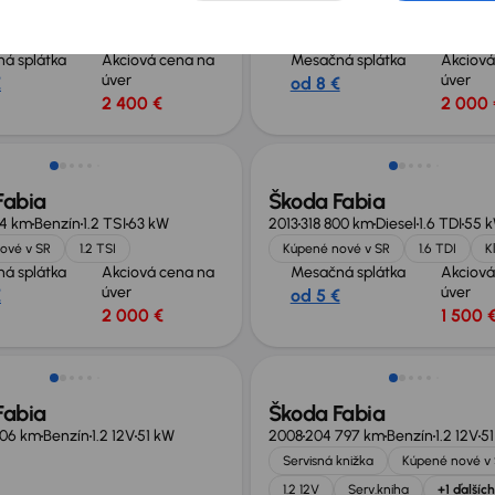
100 km
Benzín
1.2 TSI
77 kW
2010
223 146 km
Benzín
1.2 12V
51
ové v SR
1.2 TSI
Kúpené nové v SR
1.2 12V
á splátka
Akciová cena na
Mesačná splátka
Akciová
úver
úver
€
od 8 €
2 400 €
2 000 
Fabia
Škoda Fabia
94 km
Benzín
1.2 TSI
63 kW
2013
318 800 km
Diesel
1.6 TDI
55 
ové v SR
1.2 TSI
Kúpené nové v SR
1.6 TDI
K
á splátka
Akciová cena na
Mesačná splátka
Akciová
úver
úver
€
od 5 €
2 000 €
1 500 
Fabia
Škoda Fabia
506 km
Benzín
1.2 12V
51 kW
2008
204 797 km
Benzín
1.2 12V
5
Servisná knižka
Kúpené nové v
1.2 12V
Serv.kniha
+1 ďalších