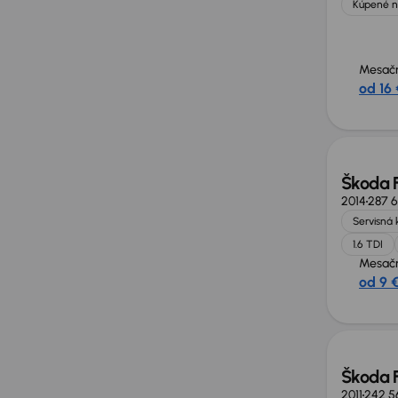
Kúpené n
Mesačn
od 16 
Škoda 
2014
287 
Servisná 
1.6 TDI
Mesačn
od 9 
Nové 
Škoda 
2011
242 5