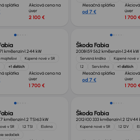
á splátka
Akciová cena na
Mesačná splátka
Akciová
úver
úver
€
od 7 €
2 100 €
1 700 
Fabia
Škoda Fabia
871 km
Benzín
1.2
44 kW
2008
159 562 km
Benzín
1.2
44 kW
majiteľovi
Kúpené nové v SR
Servisná knižka
Kúpené nové v
R
+1 ďalších
1.2
Serv.kniha
+1 ďalších
á splátka
Akciová cena na
Mesačná splátka
Akciová
úver
úver
€
od 7 €
1 700 €
1 700 
Fabia
Škoda Fabia
27 km
Benzín
1.2 TSI
63 kW
2012
100 333 km
Benzín
1.2 12V
44
ové v SR
1.2 TSI
El.okna
Kúpené nové v SR
1.2 12V
E
ie sedačiek