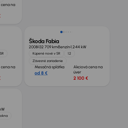
 cena na
€
Škoda Fabia
2008
132 709 km
Benzín
1.2
44 kW
 SR
Kúpené nové v SR
1.2
Závesné zariadenie
 cena na
Mesačná splátka
Akciová cena na
úver
od 8 €
€
2 100 €
 kW
l.okna