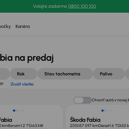
Volajte zadarmo
0800 100 100
celift
Zrušiť všetko
bočky
Kariéra
bia na predaj
Rok
Stav tachometra
Palivo
ift
Zrušiť všetko
Otvoriť autá v novej 
Fabia
Škoda Fabia
10 km
Benzín
1.2 TSI
63 kW
2013
157 597 km
Diesel
1.6 TDI
55 