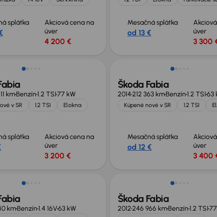
á splátka
Akciová cena na
Mesačná splátka
Akciová
úver
úver
€
od 13 €
4 200 €
3 300 
né o 500 €
Zlacnené o 600 €
Fabia
Škoda Fabia
11 km
Benzín
1.2 TSI
77 kW
2014
212 363 km
Benzín
1.2 TSI
63
ové v SR
1.2 TSI
El.okna
Kúpené nové v SR
1.2 TSI
E
á splátka
Akciová cena na
Mesačná splátka
Akciová
úver
úver
€
od 12 €
3 200 €
3 400 
Fabia
Škoda Fabia
040 km
Benzín
1.4 16V
63 kW
2012
246 966 km
Benzín
1.2 TSI
77