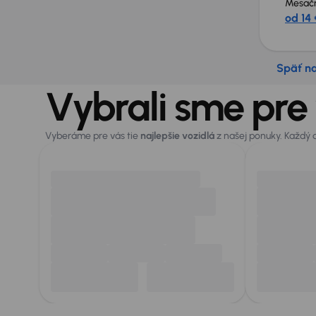
Mesačn
od 14 
Späť n
Vybrali sme pre
Vyberáme pre vás tie
najlepšie vozidlá
z našej ponuky. Každý