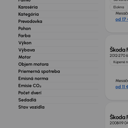
Karoséria
El.okna
Mesačn
Kategória
od 17 
Prevodovka
Zlacne
Pohon
Farba
Výkon
Škoda 
Výbava
2012
270 6
Motor
Kúpené n
Objem motora
Priemerná spotreba
Emisná norma
Mesačn
Emisie CO₂
od 11 
Počet dverí
Sedadlá
Stav vozidla
Škoda 
2008
119 