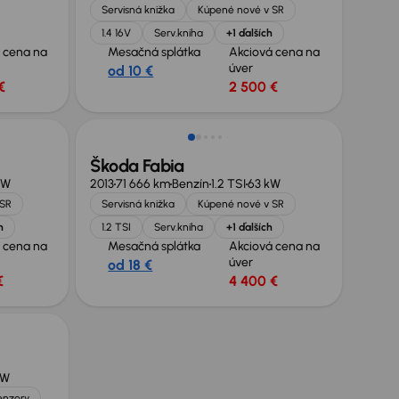
Servisná knižka
Kúpené nové v SR
1.4 16V
Serv.kniha
+1 ďalších
 cena na
Mesačná splátka
Akciová cena na
úver
od 10 €
€
2 500 €
Škoda Fabia
kW
2013
71 666 km
Benzín
1.2 TSI
63 kW
 SR
Servisná knižka
Kúpené nové v SR
h
1.2 TSI
Serv.kniha
+1 ďalších
 cena na
Mesačná splátka
Akciová cena na
úver
od 18 €
€
4 400 €
kW
enzory