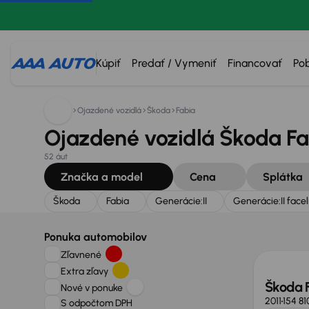
Hľadáte:
Škoda
Fabia
Generácie:
II
Generácie:
II fa
Kúpiť
Predať / Vymeniť
Financovať
Po
Ojazdené vozidlá
Škoda
Fabia
Ojazdené vozidlá Škoda Fa
52 áut
Značka a model
Cena
Splátka
Škoda
Fabia
Generácie:
II
Generácie:
II facel
Ponuka automobilov
Zľavnené
Extra zľavy
Škoda 
Nové v ponuke
2011
154 8
S odpočtom DPH