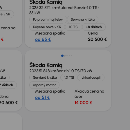
Škoda Kamiq
kW
2025
32 874 km
Automat
Benzín
1.0 TSI
85 kW
é v SR
Po prvom majiteľovi
Servisná knižka
Kúpené nové v SR
1.0 TSI
+8 ďalších
 cena na
Mesačná splátka
Cena
 €
od 65 €
20 500 €
Škoda Kamiq
 kW
2023
51 848 km
Benzín
1.0 TSI
70 kW
ižka
Servisná knižka
1.0 TSI
virtual cocpit
7 ďalších
usporný motor
Mesačná splátka
Akciová cena na
Cena
úver
od 51 €
20 600 €
14 000 €