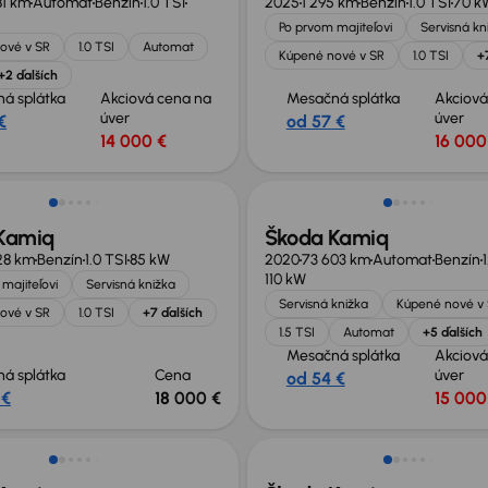
81 km
Automat
Benzín
1.0 TSI
2025
1 295 km
Benzín
1.0 TSI
70 k
Po prvom majiteľovi
Servisná kn
ové v SR
1.0 TSI
Automat
Kúpené nové v SR
1.0 TSI
+
+2 ďalších
á splátka
Akciová cena na
Mesačná splátka
Akciová
úver
úver
€
od 57 €
14 000 €
16 000
né o 7 200 €
Kamiq
Škoda Kamiq
28 km
Benzín
1.0 TSI
85 kW
2020
73 603 km
Automat
Benzín
110 kW
majiteľovi
Servisná knižka
Servisná knižka
Kúpené nové v
ové v SR
1.0 TSI
+7 ďalších
1.5 TSI
Automat
+5 ďalších
Mesačná splátka
Akciová
á splátka
Cena
úver
od 54 €
 €
18 000 €
15 000
né o 5 700 €