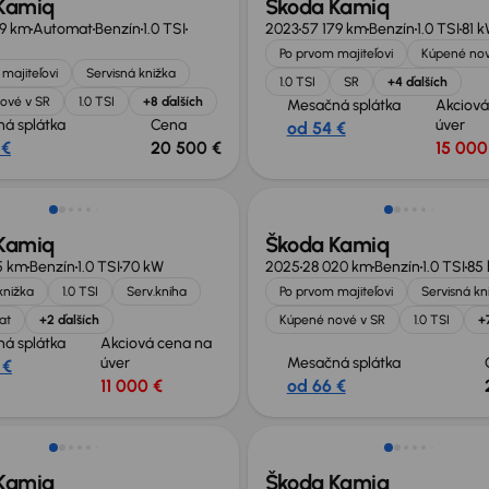
Kamiq
Škoda Kamiq
99 km
Automat
Benzín
1.0 TSI
2023
57 179 km
Benzín
1.0 TSI
81 
Po prvom majiteľovi
Kúpené nov
majiteľovi
Servisná knižka
1.0 TSI
SR
+4 ďalších
ové v SR
1.0 TSI
+8 ďalších
Mesačná splátka
Akciová
á splátka
Cena
úver
od 54 €
 €
20 500 €
15 000
né o 3 000 €
Zlacnené o 4 600 €
Kamiq
Škoda Kamiq
5 km
Benzín
1.0 TSI
70 kW
2025
28 020 km
Benzín
1.0 TSI
85
knižka
1.0 TSI
Serv.kniha
Po prvom majiteľovi
Servisná kn
at
+2 ďalších
Kúpené nové v SR
1.0 TSI
+
á splátka
Akciová cena na
úver
Mesačná splátka
 €
11 000 €
od 66 €
te 4 400 €
Zlacnené o 5 700 €
Kamiq
Škoda Kamiq