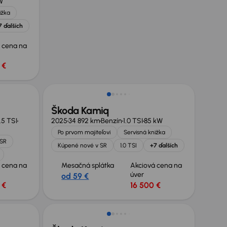
W
ižka
7 ďalších
 cena na
 €
Zlacnené o 6 700 €
Škoda Kamiq
1.5 TSI
2025
34 892 km
Benzín
1.0 TSI
85 kW
Po prvom majiteľovi
Servisná knižka
 SR
Kúpené nové v SR
1.0 TSI
+7 ďalších
 cena na
Mesačná splátka
Akciová cena na
úver
od 59 €
 €
16 500 €
Zlacnené o 5 700 €