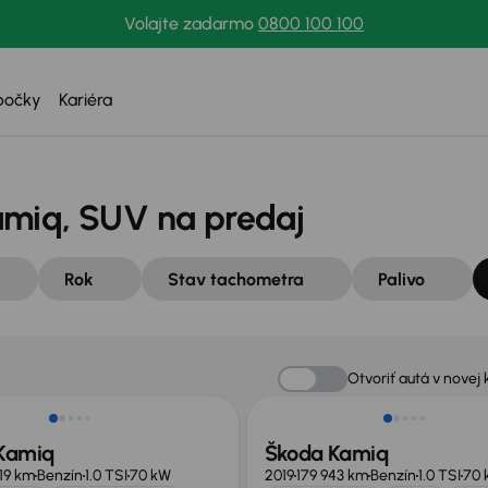
Volajte zadarmo
0800 100 100
bočky
Kariéra
amiq, SUV na predaj
Rok
Stav tachometra
Palivo
né o 3 000 €
Otvoriť autá v novej 
Kamiq
Škoda Kamiq
219 km
Benzín
1.0 TSI
70 kW
2019
179 943 km
Benzín
1.0 TSI
70 