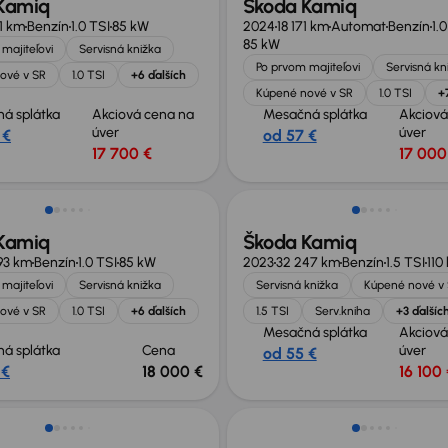
Kamiq
Škoda Kamiq
81 km
Benzín
1.0 TSI
85 kW
2024
18 171 km
Automat
Benzín
1.
85 kW
majiteľovi
Servisná knižka
Po prvom majiteľovi
Servisná kn
ové v SR
1.0 TSI
+6 ďalších
Kúpené nové v SR
1.0 TSI
+
á splátka
Akciová cena na
Mesačná splátka
Akciová
úver
úver
 €
od 57 €
17 700 €
17 000
sť odpočtu DPH
Kamiq
Škoda Kamiq
93 km
Benzín
1.0 TSI
85 kW
2023
32 247 km
Benzín
1.5 TSI
110
majiteľovi
Servisná knižka
Servisná knižka
Kúpené nové v
ové v SR
1.0 TSI
+6 ďalších
1.5 TSI
Serv.kniha
+3 ďalšíc
Mesačná splátka
Akciová
á splátka
Cena
úver
od 55 €
 €
18 000 €
16 100 
sť odpočtu DPH