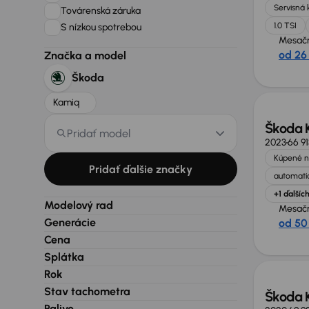
Servisná 
Továrenská záruka
1.0 TSI
S nízkou spotrebou
Mesačn
od 26
Značka a model
Škoda
Kamiq
Škoda 
Pridať model
2023
66 9
Kúpené n
Pridať ďalšie značky
automatic
+1 ďalšíc
Modelový rad
Mesačn
Generácie
od 50
Cena
Splátka
Rok
Stav tachometra
Škoda 
Palivo