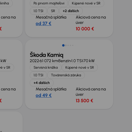
.kniha
Po prvom majiteľovi
Kúpené nové v SR
1.0 TSI
SR
+2 ďalších
 cena na
Mesačná splátka
Akciová cena na
úver
od 37 €
€
10 000 €
Škoda Kamiq
 kW
2022
61 072 km
Benzín
1.0 TSI
70 kW
é v SR
Servisná knižka
Kúpené nové v SR
1.0 TSI
Továrenská záruka
+4 ďalších
 cena na
Mesačná splátka
Akciová cena na
úver
od 49 €
€
13 500 €