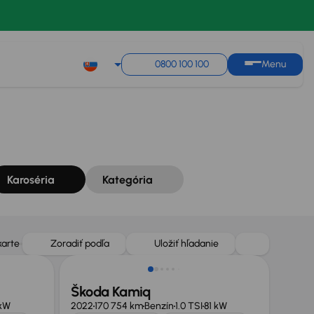
Zoradiť podľa
Uložiť hľadanie
0800 100 100
Menu
Karoséria
Kategória
Zlacnené o 500 €
karte
Zoradiť podľa
Uložiť hľadanie
Škoda Kamiq
kW
2022
170 754 km
Benzín
1.0 TSI
81 kW