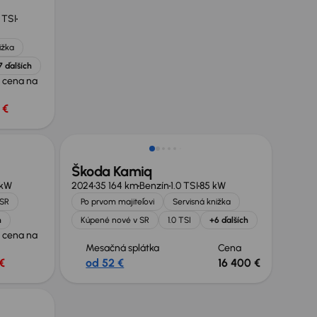
0 TSI
ižka
7 ďalších
 cena na
 €
Možnosť odpočtu DPH
Škoda Kamiq
 kW
2024
35 164 km
Benzín
1.0 TSI
85 kW
 SR
Po prvom majiteľovi
Servisná knižka
h
Kúpené nové v SR
1.0 TSI
+6 ďalších
 cena na
Mesačná splátka
Cena
€
od 52 €
16 400 €