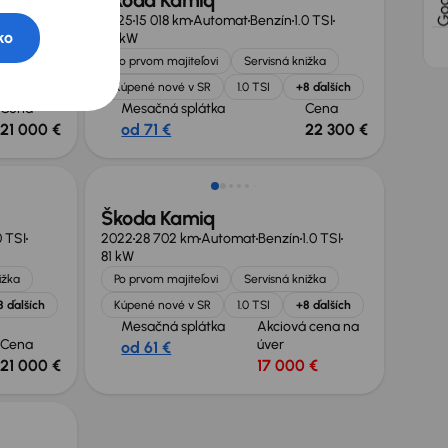
Škoda Kamiq
0 TSI
2025
15 018 km
Automat
Benzín
1.0 TSI
ko
85 kW
ižka
Po prvom majiteľovi
Servisná knižka
8 ďalších
Kúpené nové v SR
1.0 TSI
+8 ďalších
Cena
Mesačná splátka
Cena
21 000 €
od 71 €
22 300 €
Možnosť odpočtu DPH
Škoda Kamiq
0 TSI
2022
28 702 km
Automat
Benzín
1.0 TSI
81 kW
ižka
Po prvom majiteľovi
Servisná knižka
8 ďalších
Kúpené nové v SR
1.0 TSI
+8 ďalších
Mesačná splátka
Akciová cena na
Cena
úver
od 61 €
21 000 €
17 000 €