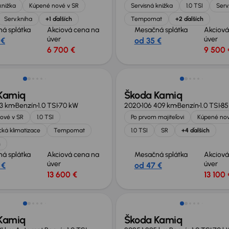
knižka
Kúpené nové v SR
Servisná knižka
1.0 TSI
Serv
Serv.kniha
+1 ďalších
Tempomat
+2 ďalších
á splátka
Akciová cena na
Mesačná splátka
Akciová
úver
úver
 €
od 35 €
6 700 €
9 500 
Kamiq
Škoda Kamiq
13 km
Benzín
1.0 TSI
70 kW
2020
106 409 km
Benzín
1.0 TSI
85
ové v SR
1.0 TSI
Po prvom majiteľovi
Kúpené nov
ká klimatizace
Tempomat
1.0 TSI
SR
+4 ďalších
h
á splátka
Akciová cena na
Mesačná splátka
Akciová
úver
úver
 €
od 47 €
13 600 €
13 100 
Ušetríte 6 000 €
Kamiq
Škoda Kamiq