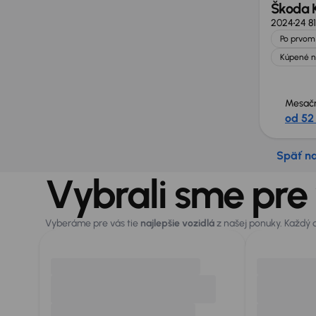
Škoda 
2024
24 8
Po prvom 
Kúpené n
Mesačn
od 52
Späť n
Vybrali sme pre
Vyberáme pre vás tie
najlepšie vozidlá
z našej ponuky. Každý