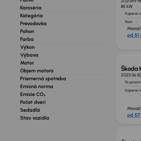
2020
69 9
85 kW
Karoséria
Kúpené n
Kategória
Navi
Prevodovka
Mesačn
Pohon
od 51 
Farba
Zlacne
Výkon
Výbava
Motor
Škoda 
Objem motora
2025
36 8
Priemerná spotreba
Po prvom 
Emisná norma
Kúpené n
Emisie CO₂
Počet dverí
Mesačn
Sedadlá
od 57
Stav vozidla
Zlacne