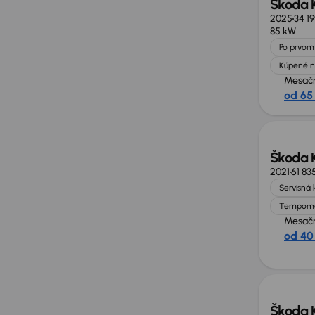
Škoda 
2025
34 1
85 kW
Po prvom 
Kúpené n
Mesačn
od 65
Zlacne
Škoda 
2021
61 83
Servisná 
Tempom
Mesačn
od 40
Ušetrí
Škoda 