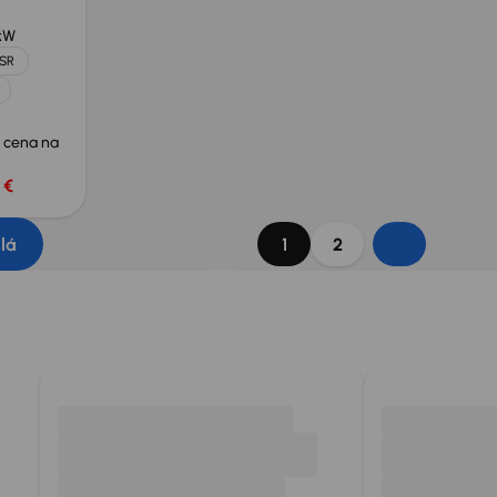
kW
 SR
 cena na
 €
dlá
1
2