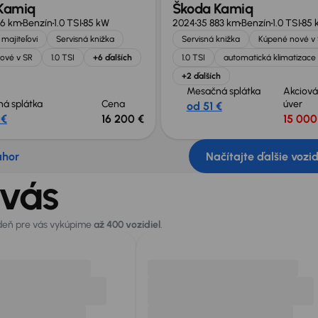
Kamiq
Škoda Kamiq
16 km
Benzín
1.0 TSI
85 kW
2024
35 883 km
Benzín
1.0 TSI
85 
majiteľovi
Servisná knižka
Servisná knižka
Kúpené nové v
ové v SR
1.0 TSI
+6 ďalších
1.0 TSI
automatická klimatizace
+2 ďalších
Mesačná splátka
Akciová
á splátka
Cena
úver
od 51 €
 €
16 200 €
15 000
ahor
Načítajte ďalšie vozi
 vás
 deň pre vás vykúpime
až 400 vozidiel
.