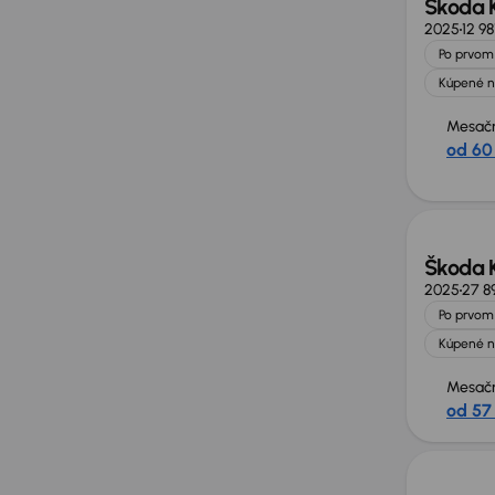
Škoda 
2025
12 9
Po prvom 
Kúpené n
Mesačn
od 60
Možno
Škoda 
2025
27 8
Po prvom 
Kúpené n
Mesačn
od 57
Možno