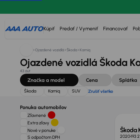
Hľadáte:
Škoda
Kamiq
SUV
Zrušiť všetko
Kúpiť
Predať / Vymeniť
Financovať
Po
Ojazdené vozidlá
Škoda
Kamiq
Ojazdené vozidlá Škoda K
43 áut
Značka a model
Cena
Splátka
Škoda
Kamiq
SUV
Zrušiť všetko
Zlacne
Ponuka automobilov
Zľavnené
Extra zľavy
Škoda 
Nové v ponuke
2020
193 
S odpočtom DPH