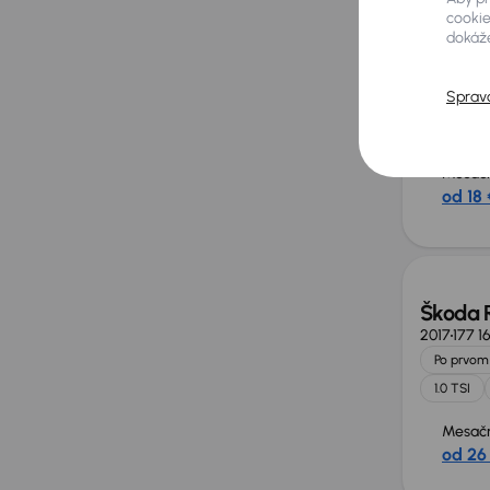
cookie
dokáže
Škoda 
2013
119 5
1.2 TSI
Sprav
Mesačn
od 18 
Nové 
Škoda 
2017
177 1
Po prvom 
1.0 TSI
Mesačn
od 26