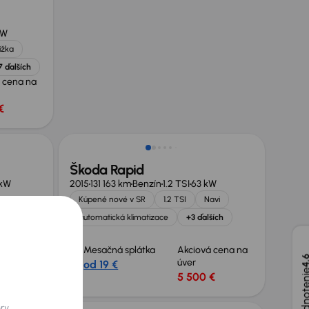
kW
ižka
7 ďalších
 cena na
€
Škoda Rapid
 kW
2015
131 163 km
Benzín
1.2 TSI
63 kW
Kúpené nové v SR
1.2 TSI
Navi
omat
automatická klimatizace
+3 ďalších
 cena na
Mesačná splátka
Akciová cena na
4,
úver
od 19 €
€
5 500 €
ory