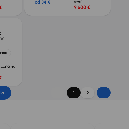
úver
od 34 €
€
9 600 €
k
kW
omat
 cena na
€
dlá
1
2