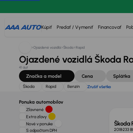
Hľadáte:
Škoda
Rapid
Benzín
Zrušiť všetko
Kúpiť
Predať / Vymeniť
Financovať
Po
Ojazdené vozidlá
Škoda
Rapid
Ojazdené vozidlá Škoda Ra
41 áut
Značka a model
Cena
Splátka
Škoda
Rapid
Benzín
Zrušiť všetko
Nové 
Ponuka automobilov
Zľavnené
Extra zľavy
Škoda 
Nové v ponuke
2018
233 8
S odpočtom DPH