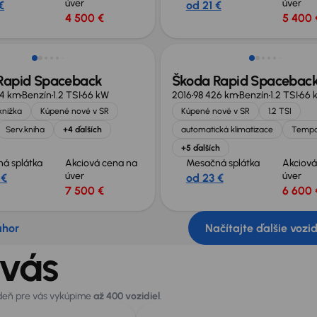
úver
úver
€
od 21 €
4 500 €
5 400 
Rapid Spaceback
Škoda Rapid Spacebac
74 km
Benzín
1.2 TSI
66 kW
2016
98 426 km
Benzín
1.2 TSI
66 
knižka
Kúpené nové v SR
Kúpené nové v SR
1.2 TSI
Serv.kniha
+4 ďalších
automatická klimatizace
Temp
+5 ďalších
á splátka
Akciová cena na
Mesačná splátka
Akciová
úver
úver
 €
od 23 €
7 500 €
6 600 
ahor
Načítajte ďalšie vozi
 vás
 deň pre vás vykúpime
až 400 vozidiel
.