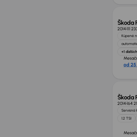
Škoda 
2014
111 2
Kúpené n
automatic
+1 ďalšíc
Mesačn
od 25
Extra 
Škoda 
2014
164 2
Servisná 
1.2 TSI
Mesačn