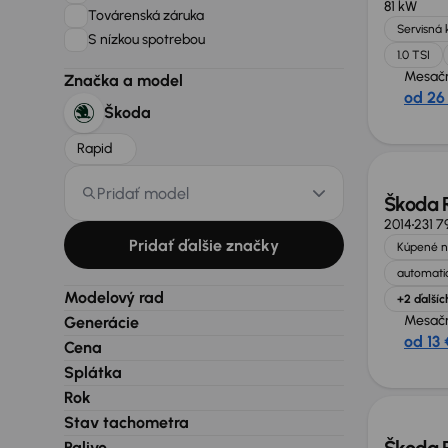
81 kW
Továrenská záruka
Servisná 
S nízkou spotrebou
1.0 TSI
Mesačn
Značka a model
od 26
Škoda
Rapid
Pridať model
Škoda 
2014
231 7
Pridať ďalšie značky
Kúpené n
automatic
Modelový rad
+2 ďalšíc
Mesačn
Generácie
od 13 
Cena
Splátka
Rok
Stav tachometra
Palivo