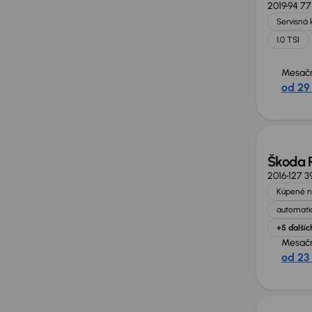
2019
94 77
Servisná 
1.0 TSI
Mesačn
od 29
Škoda 
2016
127 3
Kúpené n
automatic
+5 ďalšíc
Mesačn
od 23