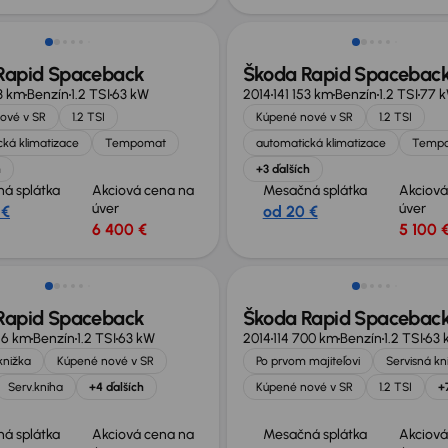
Rapid Spaceback
Škoda Rapid Spacebac
33 km
Benzín
1.2 TSI
63 kW
2014
141 153 km
Benzín
1.2 TSI
77 
ové v SR
1.2 TSI
Kúpené nové v SR
1.2 TSI
ká klimatizace
Tempomat
automatická klimatizace
Temp
h
+3 ďalších
á splátka
Akciová cena na
Mesačná splátka
Akciová
úver
úver
 €
od 20 €
6 400 €
5 100 
zľava 400 €
Nové v ponuke
Rapid Spaceback
Škoda Rapid Spacebac
16 km
Benzín
1.2 TSI
63 kW
2014
114 700 km
Benzín
1.2 TSI
63 
knižka
Kúpené nové v SR
Po prvom majiteľovi
Servisná kn
Serv.kniha
+4 ďalších
Kúpené nové v SR
1.2 TSI
+
á splátka
Akciová cena na
Mesačná splátka
Akciová