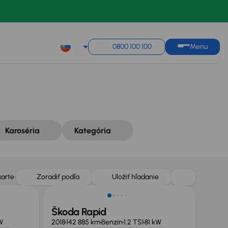
Zoradiť podľa
Uložiť hľadanie
0800 100 100
Menu
Karoséria
Kategória
karte
Zoradiť podľa
Uložiť hľadanie
Škoda Rapid
W
2018
142 885 km
Benzín
1.2 TSI
81 kW