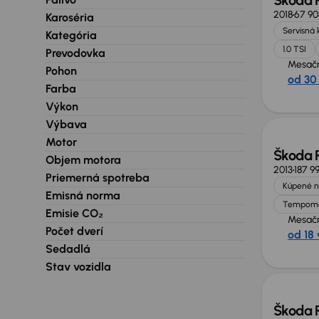
Škoda 
2018
67 90
Karoséria
Servisná 
Kategória
1.0 TSI
Prevodovka
Mesačn
Pohon
od 30
Farba
Výkon
Výbava
Motor
Škoda 
Objem motora
2013
187 9
Priemerná spotreba
Kúpené n
Emisná norma
Tempom
Emisie CO₂
Mesačn
Počet dverí
od 18 
Sedadlá
Stav vozidla
Škoda 