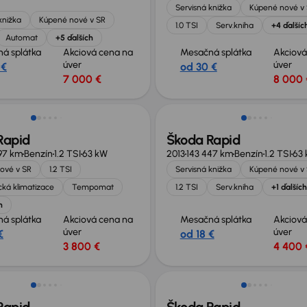
Servisná knižka
Kúpené nové v
knižka
Kúpené nové v SR
1.0 TSI
Serv.kniha
+4 ďalšíc
Automat
+5 ďalších
á splátka
Akciová cena na
Mesačná splátka
Akciová
úver
úver
 €
od 30 €
7 000 €
8 000 
Rapid
Škoda Rapid
97 km
Benzín
1.2 TSI
63 kW
2013
143 447 km
Benzín
1.2 TSI
63
ové v SR
1.2 TSI
Servisná knižka
Kúpené nové v
ká klimatizace
Tempomat
1.2 TSI
Serv.kniha
+1 ďalších
h
á splátka
Akciová cena na
Mesačná splátka
Akciová
úver
úver
€
od 18 €
3 800 €
4 400 