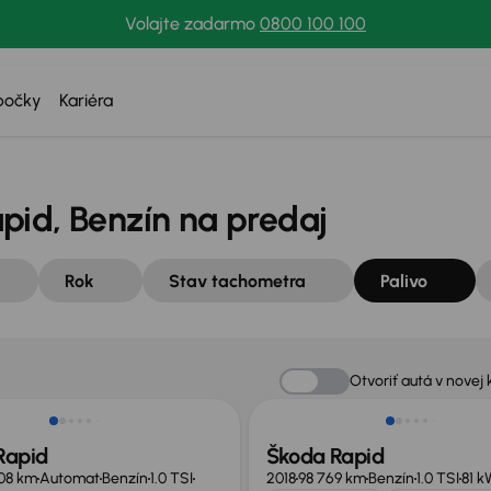
Volajte zadarmo
0800 100 100
bočky
Kariéra
pid, Benzín na predaj
Rok
Stav tachometra
Palivo
v ponuke
Otvoriť autá v novej 
Rapid
Škoda Rapid
08 km
Automat
Benzín
1.0 TSI
2018
98 769 km
Benzín
1.0 TSI
81 k