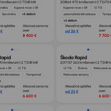
1 km
Benzín
1.0 TSI
81 kW
2018
64 475 km
Benzín
1.0 TSI
70 
knižka
Kúpené nové v SR
Kúpené nové v SR
1.0 TSI
Serv.kniha
+5 ďalších
automatická klimatizace
Temp
+2 ďalších
á splátka
Akciová cena na
Mesačná splátka
Akciová
úver
úver
 €
od 26 €
8 400 €
7 700 
Rapid
Škoda Rapid
90 km
Benzín
1.2 TSI
81 kW
2017
137 263 km
Benzín
1.2 TSI
81 
ové v SR
1.2 TSI
1.2 TSI
El.okna
Parkovacie s
ká klimatizace
Tempomat
Parkovacie senzory
h
á splátka
Akciová cena na
Mesačná splátka
Akciová
úver
úver
 €
od 23 €
6 600 €
6 600 