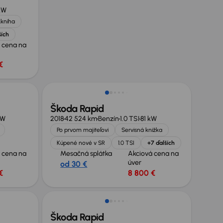
kW
.kniha
ších
 cena na
€
Škoda Rapid
kW
2018
42 524 km
Benzín
1.0 TSI
81 kW
Po prvom majiteľovi
Servisná knižka
Kúpené nové v SR
1.0 TSI
+7 ďalších
 cena na
Mesačná splátka
Akciová cena na
úver
od 30 €
€
8 800 €
Škoda Rapid