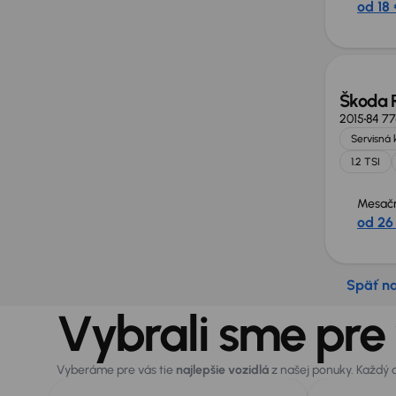
od 18 
Škoda 
2015
84 7
Servisná 
1.2 TSI
Mesačn
od 26
Späť n
Vybrali sme pre
Vyberáme pre vás tie
najlepšie vozidlá
z našej ponuky. Každý