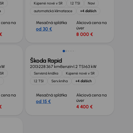
 SR
Kúpené nové v SR
1.2 TSI
Navi
h
automatická klimatizace
+4 ďalších
 cena na
Mesačná splátka
Akciová cena na
úver
od 30 €
€
8 000 €
Zlacnené o 500 €
Škoda Rapid
 kW
2013
228 367 km
Benzín
1.2 TSI
63 kW
 SR
Servisná knižka
Kúpené nové v SR
1.2 TSI
Serv.kniha
+4 ďalších
 cena na
Mesačná splátka
Akciová cena na
úver
od 15 €
€
4 400 €