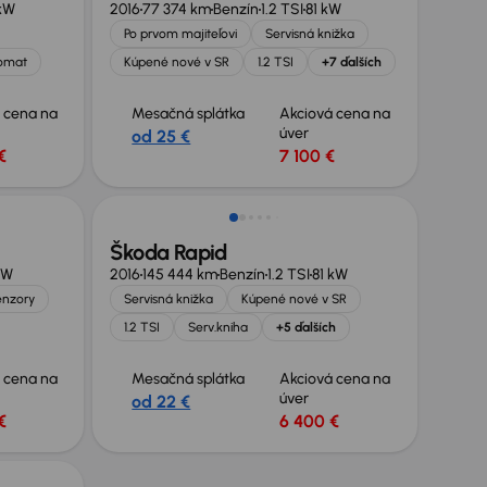
kW
2016
77 374 km
Benzín
1.2 TSI
81 kW
Po prvom majiteľovi
Servisná knižka
omat
Kúpené nové v SR
1.2 TSI
+7 ďalších
 cena na
Mesačná splátka
Akciová cena na
úver
od 25 €
€
7 100 €
Škoda Rapid
kW
2016
145 444 km
Benzín
1.2 TSI
81 kW
enzory
Servisná knižka
Kúpené nové v SR
1.2 TSI
Serv.kniha
+5 ďalších
 cena na
Mesačná splátka
Akciová cena na
úver
od 22 €
€
6 400 €