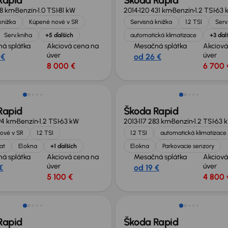
Rapid
Škoda Rapid
8 km
Benzín
1.0 TSI
81 kW
2014
120 431 km
Benzín
1.2 TSI
63 
knižka
Kúpené nové v SR
Servisná knižka
1.2 TSI
Serv
Serv.kniha
+5 ďalších
automatická klimatizace
+3 ďal
á splátka
Akciová cena na
Mesačná splátka
Akciová
úver
úver
 €
od 26 €
8 000 €
6 700 
Rapid
Škoda Rapid
94 km
Benzín
1.2 TSI
63 kW
2013
117 283 km
Benzín
1.2 TSI
63 
ové v SR
1.2 TSI
1.2 TSI
automatická klimatizace
at
El.okna
+1 ďalších
El.okna
Parkovacie senzory
á splátka
Akciová cena na
Mesačná splátka
Akciová
úver
úver
€
od 19 €
5 100 €
4 800 
Rapid
Škoda Rapid