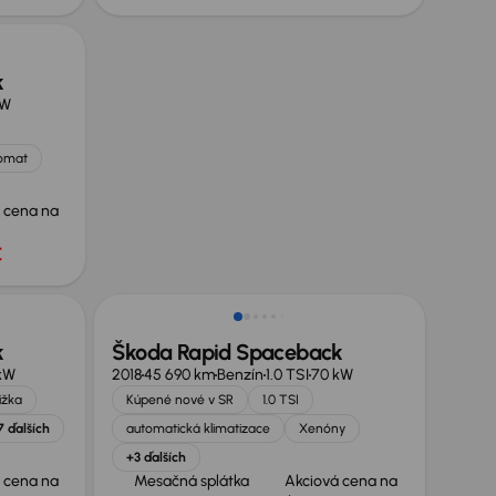
k
kW
omat
 cena na
€
k
Škoda Rapid Spaceback
kW
2018
45 690 km
Benzín
1.0 TSI
70 kW
ižka
Kúpené nové v SR
1.0 TSI
7 ďalších
automatická klimatizace
Xenóny
+3 ďalších
 cena na
Mesačná splátka
Akciová cena na