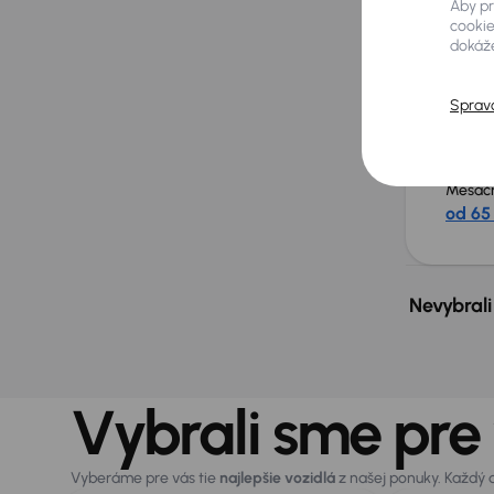
Aby pr
cookie
dokáže
Merced
2016
180 8
Sprav
150 kW
4x
Servisná 
GLE 250 
Mesačn
od 65
Nevybrali
Vybrali sme pre
Vyberáme pre vás tie
najlepšie vozidlá
z našej ponuky. Každý