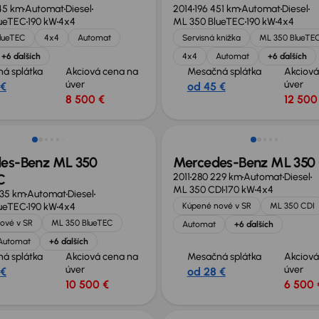
45 km
Automat
Diesel
2014
196 451 km
Automat
Diesel
lueTEC
190 kW
4x4
ML 350 BlueTEC
190 kW
4x4
lueTEC
4x4
Automat
Servisná knižka
ML 350 BlueTE
+6 ďalších
4x4
Automat
+6 ďalších
á splátka
Akciová cena na
Mesačná splátka
Akciová
úver
úver
 €
od 45 €
8 500 €
12 500
Zlacnené o 1 000 €
es-Benz ML 350
Mercedes-Benz ML 350 
C
2011
280 229 km
Automat
Diesel
ML 350 CDI
170 kW
4x4
335 km
Automat
Diesel
lueTEC
190 kW
4x4
Kúpené nové v SR
ML 350 CDI
ové v SR
ML 350 BlueTEC
Automat
+6 ďalších
Automat
+6 ďalších
á splátka
Akciová cena na
Mesačná splátka
Akciová
úver
úver
 €
od 28 €
10 500 €
6 500 
né o 400 €
Zlacnené o 2 000 €