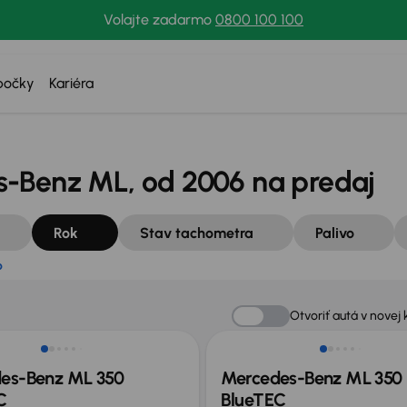
Volajte zadarmo
0800 100 100
tko
bočky
Kariéra
-Benz ML, od 2006 na predaj
Rok
Stav tachometra
Palivo
o
Otvoriť autá v novej 
es-Benz ML 350
Mercedes-Benz ML 350
C
BlueTEC