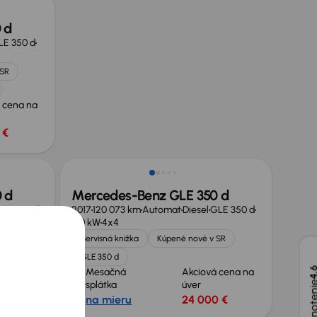
 d
LE 350 d
 SR
 cena na
 €
Možnosť odpočtu DPH
 d
Mercedes-Benz GLE 350 d
LE 250 d
2017
120 073 km
Automat
Diesel
GLE 350 d
190 kW
4x4
 SR
Servisná knižka
Kúpené nové v SR
GLE 350 d
4,
 cena na
Mesačná
Akciová cena na
splátka
úver
 €
na mieru
24 000 €
Nové v ponuke