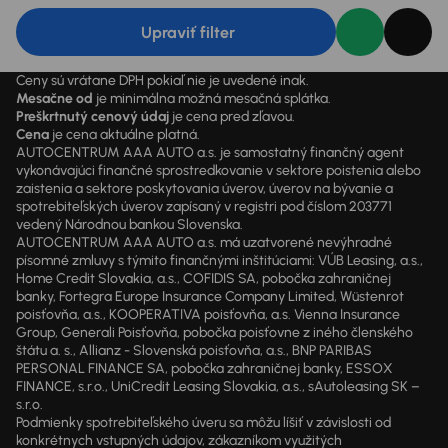
Upraviť filter
Ceny sú vrátane DPH pokiaľ nie je uvedené inak.
Mesačne od
je minimálna možná mesačná splátka.
Preškrtnutý cenový údaj
je cena pred zľavou.
Cena
je cena aktuálne platná.
AUTOCENTRUM AAA AUTO a.s. je samostatný finančný agent
vykonávajúci finančné sprostredkovanie v sektore poistenia alebo
zaistenia a sektore poskytovania úverov, úverov na bývanie a
spotrebiteľských úverov zapísaný v registri pod číslom 203771
vedený Národnou bankou Slovenska.
AUTOCENTRUM AAA AUTO a.s. má uzatvorené nevýhradné
písomné zmluvy s týmito finančnými inštitúciami: VÚB Leasing, a.s.,
Home Credit Slovakia, a.s., COFIDIS SA, pobočka zahraničnej
banky, Fortegra Europe Insurance Company Limited, Wüstenrot
poisťovňa, a.s., KOOPERATIVA poisťovňa, a.s. Vienna Insurance
Group, Generali Poisťovňa, pobočka poisťovne z iného členského
štátu a. s., Allianz - Slovenská poisťovňa, a.s., BNP PARIBAS
PERSONAL FINANCE SA, pobočka zahraničnej banky, ESSOX
FINANCE, s.r.o., UniCredit Leasing Slovakia, a.s., sAutoleasing SK –
s.r.o.
Podmienky spotrebiteľského úveru sa môžu líšiť v závislosti od
konkrétnych vstupných údajov, zákazníkom využitých