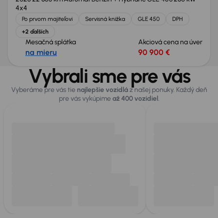
4x4
Po prvom majiteľovi
Servisná knižka
GLE 450
DPH
+2 ďalších
Mesačná splátka
Akciová cena na úver
na mieru
90 900 €
Vybrali sme pre vás
Vyberáme pre vás tie
najlepšie vozidlá
z našej ponuky. Každý deň
pre vás vykúpime
až 400 vozidiel
.