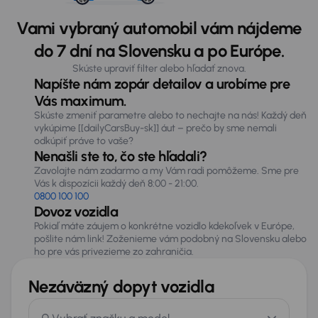
Vami vybraný automobil vám nájdeme
do 7 dní na Slovensku a po Európe.
Skúste upraviť filter alebo hľadať znova.
Napíšte nám zopár detailov a urobíme pre
Vás maximum.
Skúste zmeniť parametre alebo to nechajte na nás! Každý deň
vykúpime [[dailyCarsBuy-sk]] áut – prečo by sme nemali
odkúpiť práve to vaše?
Nenašli ste to, čo ste hľadali?
Zavolajte nám zadarmo a my Vám radi pomôžeme. Sme pre
Vás k dispozícii každý deň 8:00 - 21:00.
0800 100 100
Dovoz vozidla
Pokiaľ máte záujem o konkrétne vozidlo kdekoľvek v Európe,
pošlite nám link! Zoženieme vám podobný na Slovensku alebo
ho pre vás privezieme zo zahraničia.
Nezáväzný dopyt vozidla