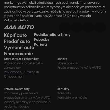
marketingových akcií a individuálnych podmienok financovania
poskytnutého zákazníkovi ním vybraným obchodným partnerom. V
závislosti od výberu zákazníka môže ísť o úverový produkt, v ktorom
je posledná splátka úveru navýšená do 35% z ceny vozidla.
Zobraziť všetko
Kúpiť auto
Podnikatelia a firmy
Pobočky
Predať auto
Kariéra
Vymeniť auto
Financovanie
Starostlivosť o zákazníkov
Kariéra
Popredajná starostlivosť o
Voľné pozície
zákazníkov
Prečo pracovať v AAA AUTO
Reklamácie / Sťažnosti
Ombudsman
Právné dokumenty
Kontakty
Podmienky používania
Kontakty
webových stránok AAA AUTO
Kontakty pre média
Zásady ochrany a spracúvania
osobných údajov