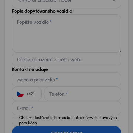
Vybrať značku a model
Popis dopytovaného vozidla
Popíšte vozidlo
*
Odkaz na inzerát z iného webu
Kontaktné údaje
Meno a priezvisko
*
Telefón
*
+421
E-mail
*
Chcem dostávať informácie o atraktívnych zľavových
ponukách