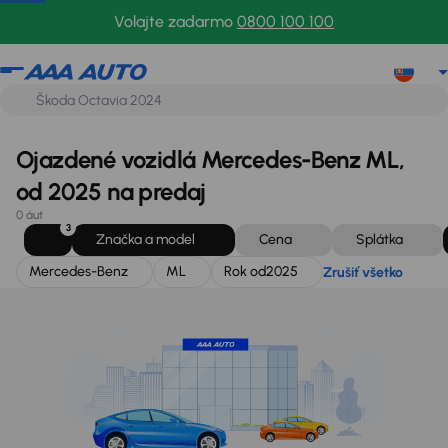
Mercedes-Benz
ML
Rok od
2025
Zrušiť všetko
Volajte zadarmo
0800 100 100
Ojazdené vozidlá Mercedes-Benz ML,
od 2025 na predaj
0 áut
3
Značka a model
Cena
Splátka
Mercedes-Benz
ML
Rok od
2025
Zrušiť všetko