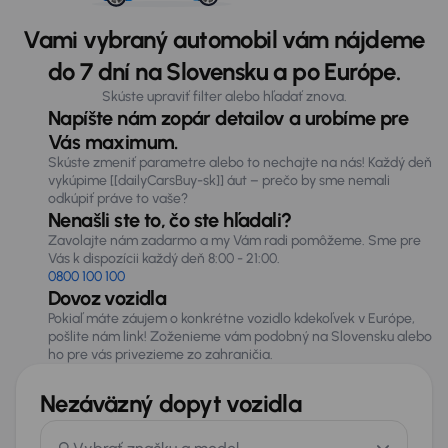
Vami vybraný automobil vám nájdeme
do 7 dní na Slovensku a po Európe.
Skúste upraviť filter alebo hľadať znova.
Napíšte nám zopár detailov a urobíme pre
Vás maximum.
Skúste zmeniť parametre alebo to nechajte na nás! Každý deň
vykúpime [[dailyCarsBuy-sk]] áut – prečo by sme nemali
odkúpiť práve to vaše?
Nenašli ste to, čo ste hľadali?
Zavolajte nám zadarmo a my Vám radi pomôžeme. Sme pre
Vás k dispozícii každý deň 8:00 - 21:00.
0800 100 100
Dovoz vozidla
Pokiaľ máte záujem o konkrétne vozidlo kdekoľvek v Európe,
pošlite nám link! Zoženieme vám podobný na Slovensku alebo
ho pre vás privezieme zo zahraničia.
Nezáväzný dopyt vozidla