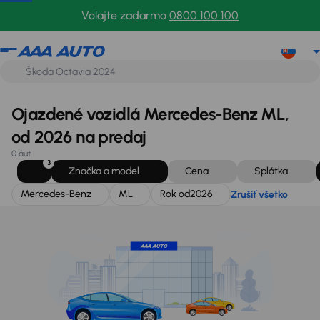
Mercedes-Benz
ML
Rok od
2026
Zrušiť všetko
Volajte zadarmo
0800 100 100
Ojazdené vozidlá Mercedes-Benz ML,
od 2026 na predaj
0 áut
3
Značka a model
Cena
Splátka
Mercedes-Benz
ML
Rok od
2026
Zrušiť všetko