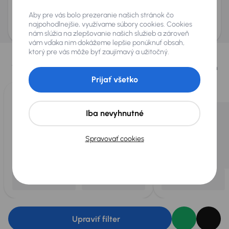
Odoslať dopyt
Aby pre vás bolo prezeranie našich stránok čo
AURES Holdings a.s., so sídlom Dopravákov 874/15, Čimice, 184 00 Praha 8 bude
uchovávať a spracovávať vaše osobné údaje v súlade so zásadami ochrany a
najpohodlnejšie, využívame súbory cookies. Cookies
spracovania
osobných údajov
.
nám slúžia na zlepšovanie našich služieb a zároveň
vám vďaka nim dokážeme lepšie ponúknuť obsah,
Vybrali sme pre vás
ktorý pre vás môže byť zaujímavý a užitočný.
Vyberáme pre vás tie
najlepšie vozidlá
z našej ponuky. Každý deň
pre vás vykúpime
až 400 vozidiel
.
Prijať všetko
Iba nevyhnutné
Spravovať cookies
Upraviť filter