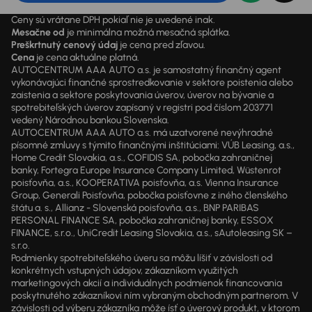
Ceny sú vrátane DPH pokiaľ nie je uvedené inak.
Mesačne od
je minimálna možná mesačná splátka.
Preškrtnutý cenový údaj
je cena pred zľavou.
Cena
je cena aktuálne platná.
AUTOCENTRUM AAA AUTO a.s. je samostatný finančný agent
vykonávajúci finančné sprostredkovanie v sektore poistenia alebo
zaistenia a sektore poskytovania úverov, úverov na bývanie a
spotrebiteľských úverov zapísaný v registri pod číslom 203771
vedený Národnou bankou Slovenska.
AUTOCENTRUM AAA AUTO a.s. má uzatvorené nevýhradné
písomné zmluvy s týmito finančnými inštitúciami: VÚB Leasing, a.s.,
Home Credit Slovakia, a.s., COFIDIS SA, pobočka zahraničnej
banky, Fortegra Europe Insurance Company Limited, Wüstenrot
poisťovňa, a.s., KOOPERATIVA poisťovňa, a.s. Vienna Insurance
Group, Generali Poisťovňa, pobočka poisťovne z iného členského
štátu a. s., Allianz - Slovenská poisťovňa, a.s., BNP PARIBAS
PERSONAL FINANCE SA, pobočka zahraničnej banky, ESSOX
FINANCE, s.r.o., UniCredit Leasing Slovakia, a.s., sAutoleasing SK –
s.r.o.
Podmienky spotrebiteľského úveru sa môžu líšiť v závislosti od
konkrétnych vstupných údajov, zákazníkom využitých
marketingových akcií a individuálnych podmienok financovania
poskytnutého zákazníkovi ním vybraným obchodným partnerom. V
závislosti od výberu zákazníka môže ísť o úverový produkt, v ktorom