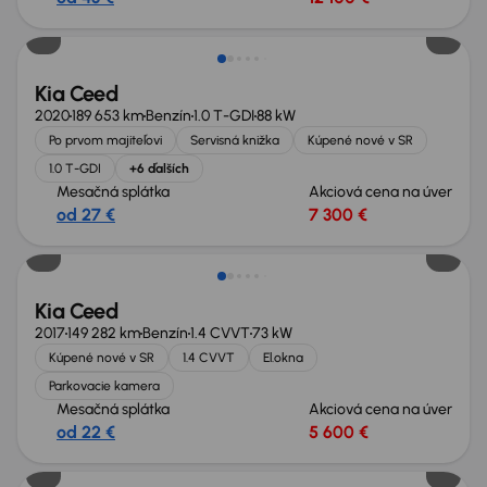
Kia Ceed
2020
189 653 km
Benzín
1.0 T-GDI
88 kW
Po prvom majiteľovi
Servisná knižka
Kúpené nové v SR
1.0 T-GDI
+6 ďalších
Mesačná splátka
Akciová cena na úver
od 27 €
7 300 €
Kia Ceed
2017
149 282 km
Benzín
1.4 CVVT
73 kW
Kúpené nové v SR
1.4 CVVT
El.okna
Parkovacie kamera
Mesačná splátka
Akciová cena na úver
od 22 €
5 600 €
Zlacnené o 400 €