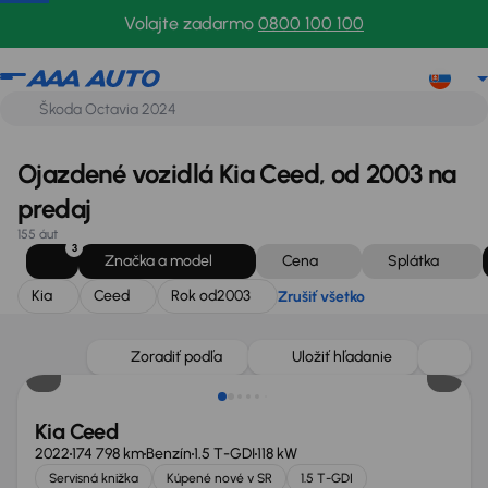
Kia
Ceed
Rok od
2003
Zrušiť všetko
Volajte zadarmo
0800 100 100
Ojazdené vozidlá Kia Ceed, od 2003 na
predaj
155 áut
3
Značka a model
Cena
Splátka
Kia
Ceed
Rok od
2003
Zrušiť všetko
Nové v ponuke
Zoradiť podľa
Uložiť hľadanie
Kia Ceed
2022
174 798 km
Benzín
1.5 T-GDI
118 kW
Servisná knižka
Kúpené nové v SR
1.5 T-GDI