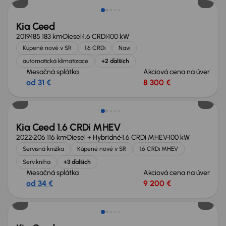
Kia Ceed
2019
185 183 km
Diesel
1.6 CRDi
100 kW
Kúpené nové v SR
1.6 CRDi
Navi
automatická klimatizace
+2 ďalších
Mesačná splátka
Akciová cena na úver
od 31 €
8 300 €
Zlacnené o 1 300 €
Kia Ceed 1.6 CRDi MHEV
2022
206 116 km
Diesel + Hybridné
1.6 CRDi MHEV
100 kW
Servisná knižka
Kúpené nové v SR
1.6 CRDi MHEV
Serv.kniha
+3 ďalších
Mesačná splátka
Akciová cena na úver
od 34 €
9 200 €