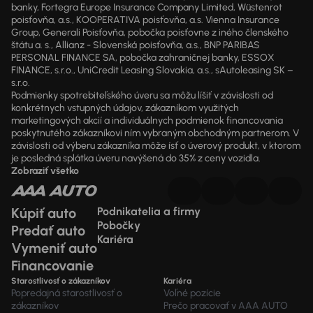
banky, Fortegra Europe Insurance Company Limited, Wüstenrot
poisťovňa, a.s., KOOPERATIVA poisťovňa, a.s. Vienna Insurance
Group, Generali Poisťovňa, pobočka poisťovne z iného členského
štátu a. s., Allianz - Slovenská poisťovňa, a.s., BNP PARIBAS
PERSONAL FINANCE SA, pobočka zahraničnej banky, ESSOX
FINANCE, s.r.o., UniCredit Leasing Slovakia, a.s., sAutoleasing SK –
s.r.o.
Podmienky spotrebiteľského úveru sa môžu líšiť v závislosti od
konkrétnych vstupných údajov, zákazníkom využitých
marketingových akcií a individuálnych podmienok financovania
poskytnutého zákazníkovi ním vybraným obchodným partnerom. V
závislosti od výberu zákazníka môže ísť o úverový produkt, v ktorom
je posledná splátka úveru navýšená do 35% z ceny vozidla.
Zobraziť všetko
Kúpiť auto
Podnikatelia a firmy
Pobočky
Predať auto
Kariéra
Vymeniť auto
Financovanie
Starostlivosť o zákazníkov
Kariéra
Popredajná starostlivosť o
Voľné pozície
zákazníkov
Prečo pracovať v AAA AUTO