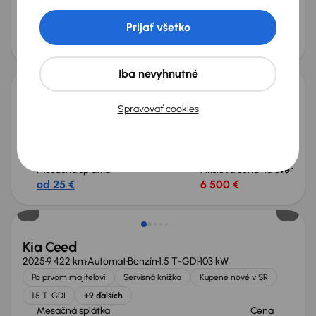
1.5 T-GDI
+8 ďalších
Prijať všetko
Mesačná splátka
Akciová cena na úver
od 63 €
17 700 €
Možnosť odpočtu DPH
Iba nevyhnutné
Kia Ceed
Spravovať cookies
2017
127 654 km
Diesel
1.6 CRDi
100 kW
Po prvom majiteľovi
Kúpené nové v SR
1.6 CRDi
SR
+2 ďalších
Mesačná splátka
Akciová cena na úver
od 25 €
6 500 €
Zlacnené o 4 200 €
Kia Ceed
2025
9 422 km
Automat
Benzín
1.5 T-GDI
103 kW
Po prvom majiteľovi
Servisná knižka
Kúpené nové v SR
1.5 T-GDI
+9 ďalších
Mesačná splátka
Cena