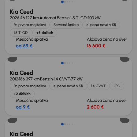
Kia Ceed
2025
46 127 km
Automat
Benzín
1.5 T-GDI
103 kW
Po prvom majiteľovi
Servisná knižka
Kúpené nové v SR
1.5 T-GDI
+8 ďalších
Mesačná splátka
Akciová cena na úver
od 59 €
16 600 €
Nové v ponuke
Kia Ceed
2012
166 397 km
Benzín
1.4 CVVT
77 kW
Po prvom majiteľovi
Kúpené nové v SR
1.4 CVVT
LPG
+2 ďalších
Mesačná splátka
Akciová cena na úver
od 9 €
2 600 €
Kia Ceed