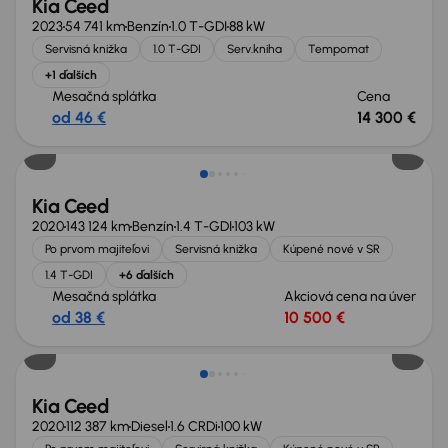
Kia Ceed
2023
54 741 km
Benzín
1.0 T-GDI
88 kW
Servisná knižka
1.0 T-GDI
Serv.kniha
Tempomat
+1 ďalších
Mesačná splátka
Cena
od 46 €
14 300 €
Kia Ceed
2020
143 124 km
Benzín
1.4 T-GDI
103 kW
Po prvom majiteľovi
Servisná knižka
Kúpené nové v SR
1.4 T-GDI
+6 ďalších
Mesačná splátka
Akciová cena na úver
od 38 €
10 500 €
Kia Ceed
2020
112 387 km
Diesel
1.6 CRDi
100 kW