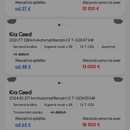
Mesačná splátka
Akciová cena na úver
od 37 €
10 100 €
Kia Ceed
2021
77 338 km
Automat
Benzín
1.5 T-GDI
117 kW
Servisná knižka
Kúpené nové v SR
1.5 T-GDI
Automat
+5 ďalších
Mesačná splátka
Akciová cena na úver
od 48 €
13 000 €
Kia Ceed
2024
30 217 km
Automat
Benzín
1.5 T-GDI
103 kW
Servisná knižka
Kúpené nové v SR
1.5 T-GDI
Továrenská záruka
+6 ďalších
Mesačná splátka
Akciová cena na úver
od 65 €
18 500 €
Extra zľava 750 €