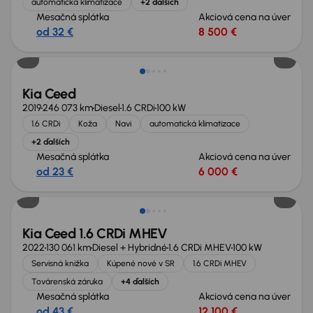
automatická klimatizace
+2 ďalších
Mesačná splátka
Akciová cena na úver
od 32 €
8 500 €
Kia Ceed
2019
246 073 km
Diesel
1.6 CRDi
100 kW
1.6 CRDi
Koža
Navi
automatická klimatizace
+2 ďalších
Mesačná splátka
Akciová cena na úver
od 23 €
6 000 €
Kia Ceed 1.6 CRDi MHEV
2022
130 061 km
Diesel + Hybridné
1.6 CRDi MHEV
100 kW
Servisná knižka
Kúpené nové v SR
1.6 CRDi MHEV
Továrenská záruka
+4 ďalších
Mesačná splátka
Akciová cena na úver
od 43 €
12 100 €