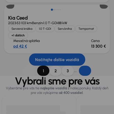
Kia Ceed
2023
53 103 km
Benzín
1.0 T-GDI
88 kW
Servisná knižka
1.0 T-GDI
Serv.kniha
Tempomat
+1 ďalších
Mesačná splátka
Cena
od 42 €
13 300 €
Načítajte ďalšie vozidlá
...
1
2
3
Vybrali sme pre vás
Vyberáme pre vás tie
najlepšie vozidlá
z našej ponuky. Každý deň
pre vás vykúpime
až 400 vozidiel
.