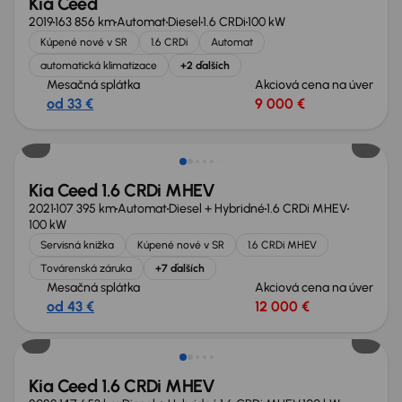
Kia Ceed
2019
163 856 km
Automat
Diesel
1.6 CRDi
100 kW
Kúpené nové v SR
1.6 CRDi
Automat
automatická klimatizace
+2 ďalších
Mesačná splátka
Akciová cena na úver
od 33 €
9 000 €
Zlacnené o 1 800 €
Kia Ceed 1.6 CRDi MHEV
2021
107 395 km
Automat
Diesel + Hybridné
1.6 CRDi MHEV
100 kW
Servisná knižka
Kúpené nové v SR
1.6 CRDi MHEV
Továrenská záruka
+7 ďalších
Mesačná splátka
Akciová cena na úver
od 43 €
12 000 €
Možnosť odpočtu DPH
Kia Ceed 1.6 CRDi MHEV