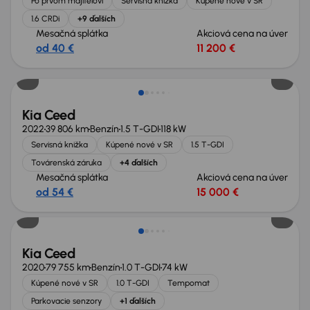
Po prvom majiteľovi
Servisná knižka
Kúpené nové v SR
1.6 CRDi
+9 ďalších
Mesačná splátka
Akciová cena na úver
od 40 €
11 200 €
Kia Ceed
2022
39 806 km
Benzín
1.5 T-GDI
118 kW
Servisná knižka
Kúpené nové v SR
1.5 T-GDI
Továrenská záruka
+4 ďalších
Mesačná splátka
Akciová cena na úver
od 54 €
15 000 €
Kia Ceed
2020
79 755 km
Benzín
1.0 T-GDI
74 kW
Kúpené nové v SR
1.0 T-GDI
Tempomat
Parkovacie senzory
+1 ďalších