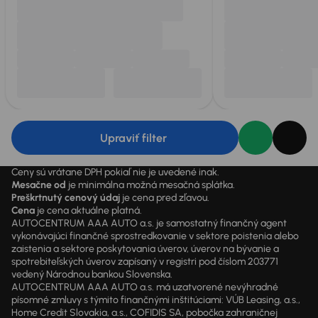
Upraviť filter
Ceny sú vrátane DPH pokiaľ nie je uvedené inak.
Mesačne od
je minimálna možná mesačná splátka.
Preškrtnutý cenový údaj
je cena pred zľavou.
Cena
je cena aktuálne platná.
AUTOCENTRUM AAA AUTO a.s. je samostatný finančný agent
vykonávajúci finančné sprostredkovanie v sektore poistenia alebo
zaistenia a sektore poskytovania úverov, úverov na bývanie a
spotrebiteľských úverov zapísaný v registri pod číslom 203771
vedený Národnou bankou Slovenska.
AUTOCENTRUM AAA AUTO a.s. má uzatvorené nevýhradné
písomné zmluvy s týmito finančnými inštitúciami: VÚB Leasing, a.s.,
Home Credit Slovakia, a.s., COFIDIS SA, pobočka zahraničnej