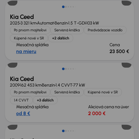
Kia Ceed
2025
3 321 km
Automat
Benzín
1.5 T-GDI
103 kW
Po prvom majiteľovi
Servisná knižka
Predvádzacie vozidlo
Kúpené nové v SR
+2 ďalších
Mesačná splátka
Cena
na mieru
23 500 €
Kia Ceed
2009
162 453 km
Benzín
1.4 CVVT
77 kW
Po prvom majiteľovi
Servisná knižka
Kúpené nové v SR
1.4 CVVT
+3 ďalších
Mesačná splátka
Akciová cena na úver
od 8 €
2 000 €
Možnosť odpočtu DPH