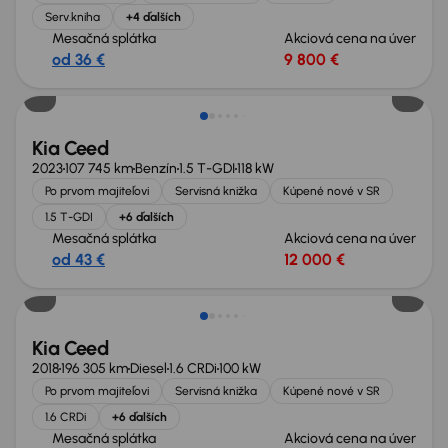
Serv.kniha
+4 ďalších
Mesačná splátka
Akciová cena na úver
od 36 €
9 800 €
Zlacnené o 500 €
Kia Ceed
2023
107 745 km
Benzín
1.5 T-GDI
118 kW
Po prvom majiteľovi
Servisná knižka
Kúpené nové v SR
1.5 T-GDI
+6 ďalších
Mesačná splátka
Akciová cena na úver
od 43 €
12 000 €
Zlacnené o 500 €
Kia Ceed
2018
196 305 km
Diesel
1.6 CRDi
100 kW
Po prvom majiteľovi
Servisná knižka
Kúpené nové v SR
1.6 CRDi
+6 ďalších
Mesačná splátka
Akciová cena na úver