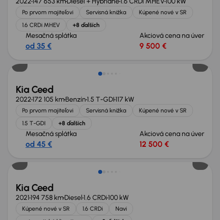
2022
147 653 km
Diesel + Hybridné
1.6 CRDi MHEV
100 kW
Po prvom majiteľovi
Servisná knižka
Kúpené nové v SR
1.6 CRDi MHEV
+8 ďalších
Mesačná splátka
Akciová cena na úver
od 35 €
9 500 €
Možnosť odpočtu DPH
Kia Ceed
2022
172 105 km
Benzín
1.5 T-GDI
117 kW
Po prvom majiteľovi
Servisná knižka
Kúpené nové v SR
1.5 T-GDI
+8 ďalších
Mesačná splátka
Akciová cena na úver
od 45 €
12 500 €
Možnosť odpočtu DPH
Kia Ceed
2021
194 758 km
Diesel
1.6 CRDi
100 kW
Kúpené nové v SR
1.6 CRDi
Navi