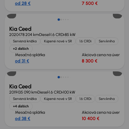
od 28 €
7 500 €
Zlacnené o 400 €
Kia Ceed
2020
178 204 km
Diesel
1.6 CRDi
85 kW
Servisná knižka
Kúpené nové v SR
1.6 CRDi
Serv.kniha
+2 ďalších
Mesačná splátka
Akciová cena na úver
od 31 €
8 300 €
Extra zľava 700 €
Kia Ceed
2019
135 090 km
Diesel
1.6 CRDi
100 kW
Servisná knižka
Kúpené nové v SR
1.6 CRDi
Serv.kniha
+4 ďalších
Mesačná splátka
Akciová cena na úver
od 38 €
10 400 €