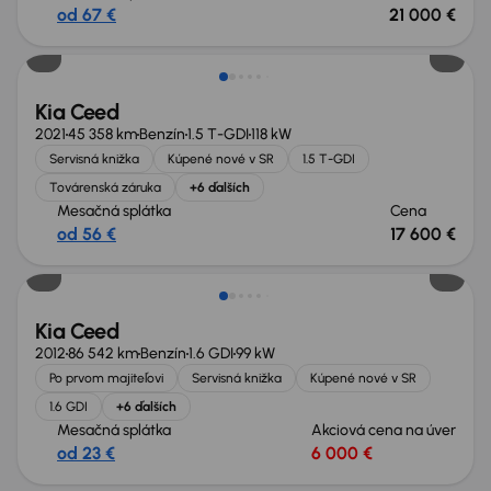
od 67 €
21 000 €
Kia Ceed
2021
45 358 km
Benzín
1.5 T-GDI
118 kW
Servisná knižka
Kúpené nové v SR
1.5 T-GDI
Továrenská záruka
+6 ďalších
Mesačná splátka
Cena
od 56 €
17 600 €
Nové v ponuke
Kia Ceed
2012
86 542 km
Benzín
1.6 GDI
99 kW
Po prvom majiteľovi
Servisná knižka
Kúpené nové v SR
1.6 GDI
+6 ďalších
Mesačná splátka
Akciová cena na úver
od 23 €
6 000 €
Zlacnené o 4 000 €