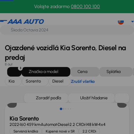
Kia
Sorento
Diesel
Zrušiť všetko
Volajte zadarmo
0800 100 100
Ojazdené vozidlá Kia Sorento, Diesel na
predaj
8 áut
3
Značka a model
Cena
Splátka
Kia
Sorento
Diesel
Zrušiť všetko
Zlacnené o 500 €
Zoradiť podľa
Uložiť hľadanie
Kia Sorento
2022
160 459 km
Automat
Diesel
2.2 CRDi
148 kW
4x4
Servisná knižka
Kúpené nové v SR
2.2 CRDi