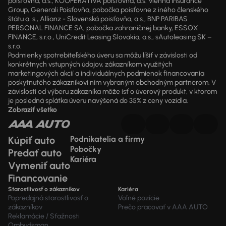
poisťovňa, a.s., KOOPERATIVA poisťovňa, a.s. Vienna Insurance
Group, Generali Poisťovňa, pobočka poisťovne z iného členského
štátu a. s., Allianz - Slovenská poisťovňa, a.s., BNP PARIBAS
PERSONAL FINANCE SA, pobočka zahraničnej banky, ESSOX
FINANCE, s.r.o., UniCredit Leasing Slovakia, a.s., sAutoleasing SK –
s.r.o.
Podmienky spotrebiteľského úveru sa môžu líšiť v závislosti od
konkrétnych vstupných údajov, zákazníkom využitých
marketingových akcií a individuálnych podmienok financovania
poskytnutého zákazníkovi ním vybraným obchodným partnerom. V
závislosti od výberu zákazníka môže ísť o úverový produkt, v ktorom
je posledná splátka úveru navýšená do 35% z ceny vozidla.
Zobraziť všetko
Kúpiť auto
Podnikatelia a firmy
Pobočky
Predať auto
Kariéra
Vymeniť auto
Financovanie
Starostlivosť o zákazníkov
Kariéra
Popredajná starostlivosť o
Voľné pozície
zákazníkov
Prečo pracovať v AAA AUTO
Reklamácie / Sťažnosti
Ombudsman