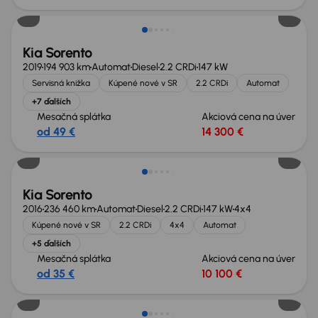
Kia Sorento
2019
194 903 km
Automat
Diesel
2.2 CRDi
147 kW
Servisná knižka
Kúpené nové v SR
2.2 CRDi
Automat
+7 ďalších
Mesačná splátka
Akciová cena na úver
od 49 €
14 300 €
Kia Sorento
2016
236 460 km
Automat
Diesel
2.2 CRDi
147 kW
4x4
Kúpené nové v SR
2.2 CRDi
4x4
Automat
+5 ďalších
Mesačná splátka
Akciová cena na úver
od 35 €
10 100 €
Možnosť odpočtu DPH