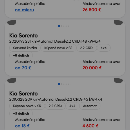
Mesačná splátka
Akciová cena na úver
na mieru
26 500 €
Možnosť odpočtu DPH
Kia Sorento
2020
193 231 km
Automat
Diesel
2.2 CRDi
148 kW
4x4
Servisná knižka
Kúpené nové v SR
2.2 CRDi
4x4
+8 ďalších
Mesačná splátka
Akciová cena na úver
od 70 €
20 000 €
Zlacnené o 800 €
Kia Sorento
2010
328 209 km
Automat
Diesel
2.2 CRDi
145 kW
4x4
Kúpené nové v SR
2.2 CRDi
4x4
Automat
+5 ďalších
Mesačná splátka
Akciová cena na úver
od 18 €
4 600 €
Možnosť odpočtu DPH