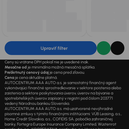
Upraviť filter
Ceny sú vrátane DPH pokiaľ nie je uvedené inak.
Mesačne od
je minimálna možná mesačná splátka.
Preškrtnutý cenový údaj
je cena pred zľavou.
Cena
je cena aktuálne platná.
AUTOCENTRUM AAA AUTO a.s. je samostatný finančný agent
vykonávajúci finančné sprostredkovanie v sektore poistenia alebo
zaistenia a sektore poskytovania úverov, úverov na bývanie a
spotrebiteľských úverov zapísaný v registri pod číslom 203771
vedený Národnou bankou Slovenska.
AUTOCENTRUM AAA AUTO a.s. má uzatvorené nevýhradné
písomné zmluvy s týmito finančnými inštitúciami: VÚB Leasing, a.s.,
Home Credit Slovakia, a.s., COFIDIS SA, pobočka zahraničnej
banky, Fortegra Europe Insurance Company Limited, Wüstenrot