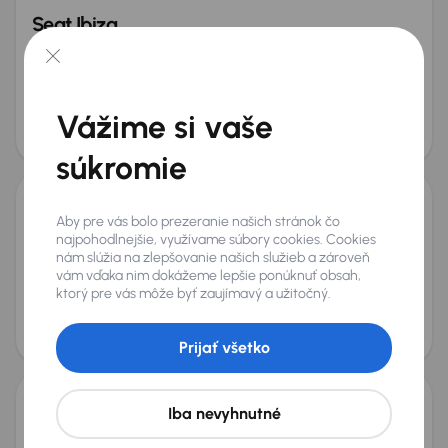
Seat Ibiza
2015
195 290 km
Diesel
1.6 TDI
66 kW
1.6 TDI
Navi
Xenóny
automatická klimatizace
+3 ďalších
Mesačná splátka
Akciová cena na úver
Vážime si vaše
od 14 €
3 900 €
Možnosť odpočtu DPH
súkromie
Seat Arona
Aby pre vás bolo prezeranie našich stránok čo
najpohodlnejšie, využívame súbory cookies. Cookies
2022
87 981 km
Benzín
1.0 TSI
81 kW
nám slúžia na zlepšovanie našich služieb a zároveň
Po prvom majiteľovi
Kúpené nové v SR
1.0 TSI
SR
vám vďaka nim dokážeme lepšie ponúknuť obsah,
ktorý pre vás môže byť zaujímavý a užitočný.
+6 ďalších
Mesačná splátka
Akciová cena na úver
od 47 €
13 300 €
Prijať všetko
Zlacnené o 800 €
Iba nevyhnutné
Seat Arona
2022
103 132 km
Automat
Benzín
1.0 TSI
81 kW