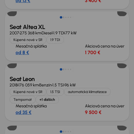
od 13 €
3 400 €
Seat Altea XL
2007
275 368 km
Diesel
1.9 TDI
77 kW
Kúpené nové v SR
1.9 TDI
Mesačná splátka
Akciová cena na úver
od 8 €
1 700 €
Seat Leon
2018
176 059 km
Benzín
1.5 TSI
96 kW
Kúpené nové v SR
1.5 TSI
automatická klimatizace
Tempomat
+1 ďalších
Mesačná splátka
Akciová cena na úver
od 35 €
9 500 €