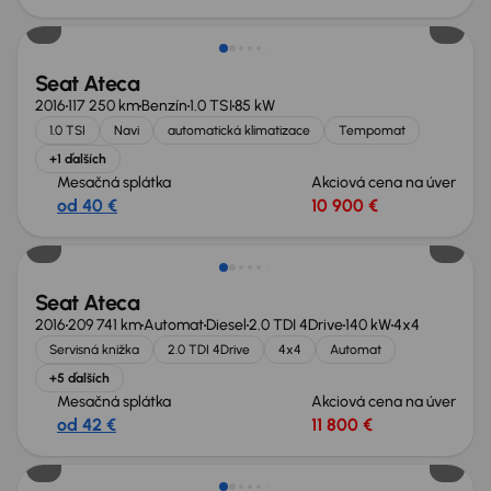
Seat Ateca
2016
117 250 km
Benzín
1.0 TSI
85 kW
1.0 TSI
Navi
automatická klimatizace
Tempomat
+1 ďalších
Mesačná splátka
Akciová cena na úver
od 40 €
10 900 €
Seat Ateca
2016
209 741 km
Automat
Diesel
2.0 TDI 4Drive
140 kW
4x4
Servisná knižka
2.0 TDI 4Drive
4x4
Automat
+5 ďalších
Mesačná splátka
Akciová cena na úver
od 42 €
11 800 €