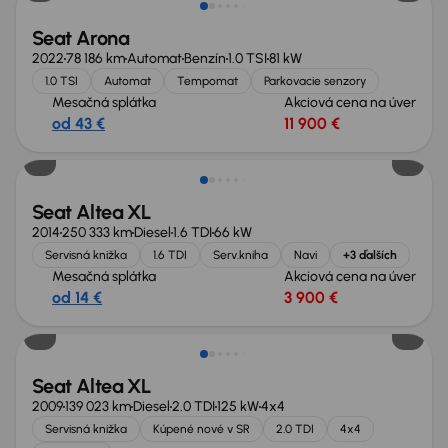
Seat Arona
2022
78 186 km
Automat
Benzín
1.0 TSI
81 kW
1.0 TSI
Automat
Tempomat
Parkovacie senzory
Mesačná splátka
Akciová cena na úver
od 43 €
11 900 €
Zlacnené o 700 €
Seat Altea XL
2014
250 333 km
Diesel
1.6 TDI
66 kW
Servisná knižka
1.6 TDI
Serv.kniha
Navi
+3 ďalších
Mesačná splátka
Akciová cena na úver
od 14 €
3 900 €
Zlacnené o 1 200 €
Seat Altea XL
2009
139 023 km
Diesel
2.0 TDI
125 kW
4x4
Servisná knižka
Kúpené nové v SR
2.0 TDI
4x4