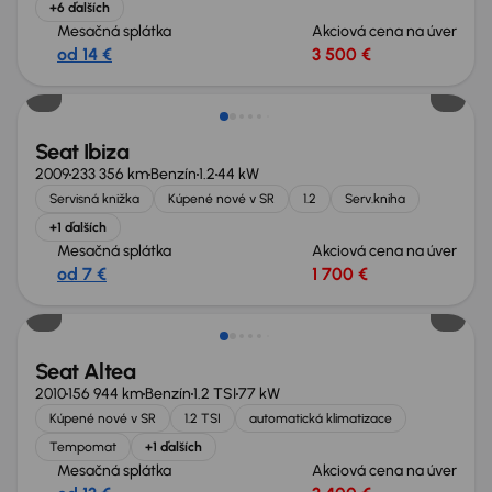
+6 ďalších
Mesačná splátka
Akciová cena na úver
od 14 €
3 500 €
Seat Ibiza
2009
233 356 km
Benzín
1.2
44 kW
Servisná knižka
Kúpené nové v SR
1.2
Serv.kniha
+1 ďalších
Mesačná splátka
Akciová cena na úver
od 7 €
1 700 €
Zlacnené o 600 €
Seat Altea
2010
156 944 km
Benzín
1.2 TSI
77 kW
Kúpené nové v SR
1.2 TSI
automatická klimatizace
Tempomat
+1 ďalších
Mesačná splátka
Akciová cena na úver