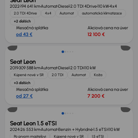
Seat Leon
2022
194 641 km
Automat
Diesel
2.0 TDI 4Drive
110 kW
4x4
2.0 TDI 4Drive
4x4
Automat
automatická klimatizace
+2 ďalších
Mesačná splátka
Akciová cena na úver
od 43 €
12 100 €
Nové v ponuke
Seat Leon
2019
309 588 km
Automat
Diesel
2.0 TDI
110 kW
Kúpené nové v SR
2.0 TDI
Automat
Koža
+3 ďalších
Mesačná splátka
Akciová cena na úver
od 27 €
7 200 €
Nové v ponuke
Seat Leon 1.5 eTSI
2024
26 553 km
Automat
Benzín + Hybridné
1.5 eTSI
110 kW
Po prvom majiteľovi
Kúpené nové v SR
1.5 eTSI