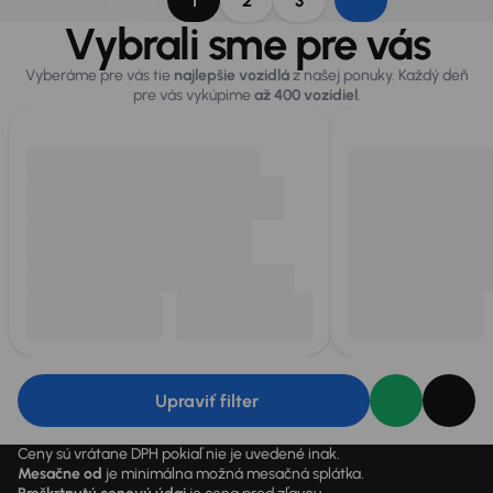
1
2
3
Vybrali sme pre vás
Vyberáme pre vás tie
najlepšie vozidlá
z našej ponuky. Každý deň
pre vás vykúpime
až 400 vozidiel
.
Upraviť filter
Ceny sú vrátane DPH pokiaľ nie je uvedené inak.
Mesačne od
je minimálna možná mesačná splátka.