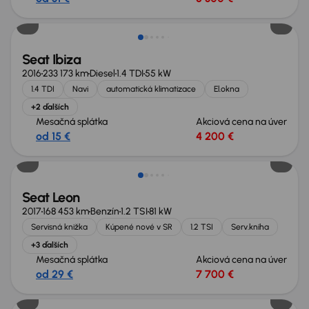
Seat Ibiza
2016
233 173 km
Diesel
1.4 TDI
55 kW
1.4 TDI
Navi
automatická klimatizace
El.okna
+2 ďalších
Mesačná splátka
Akciová cena na úver
od 15 €
4 200 €
Seat Leon
2017
168 453 km
Benzín
1.2 TSI
81 kW
Servisná knižka
Kúpené nové v SR
1.2 TSI
Serv.kniha
+3 ďalších
Mesačná splátka
Akciová cena na úver
od 29 €
7 700 €
Zlacnené o 1 600 €