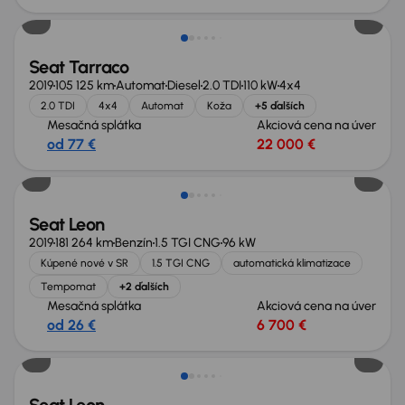
Seat Tarraco
2019
105 125 km
Automat
Diesel
2.0 TDI
110 kW
4x4
2.0 TDI
4x4
Automat
Koža
+5 ďalších
Mesačná splátka
Akciová cena na úver
od 77 €
22 000 €
Zlacnené o 800 €
Seat Leon
2019
181 264 km
Benzín
1.5 TGI CNG
96 kW
Kúpené nové v SR
1.5 TGI CNG
automatická klimatizace
Tempomat
+2 ďalších
Mesačná splátka
Akciová cena na úver
od 26 €
6 700 €
Nové v ponuke