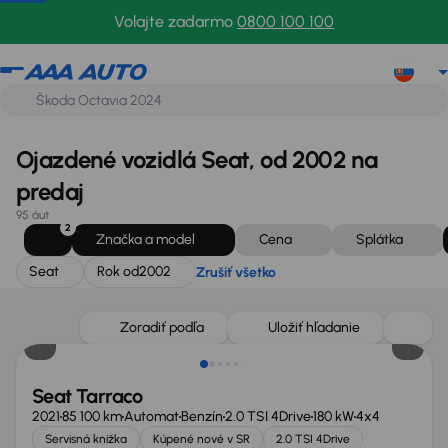
Seat
Rok od
2002
Zrušiť všetko
Volajte zadarmo
0800 100 100
Ojazdené vozidlá Seat, od 2002 na
predaj
95 áut
2
Značka a model
Cena
Splátka
Seat
Rok od
2002
Zrušiť všetko
Zlacnené o 2 000 €
Zoradiť podľa
Uložiť hľadanie
Seat Tarraco
2021
85 100 km
Automat
Benzín
2.0 TSI 4Drive
180 kW
4x4
Servisná knižka
Kúpené nové v SR
2.0 TSI 4Drive