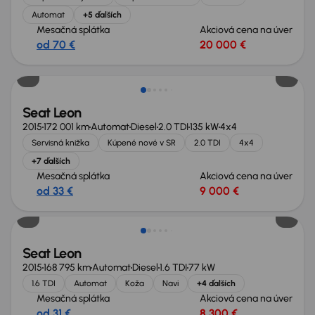
Automat
+5 ďalších
Mesačná splátka
Akciová cena na úver
od 70 €
20 000 €
Zlacnené o 500 €
Seat Leon
2015
172 001 km
Automat
Diesel
2.0 TDI
135 kW
4x4
Servisná knižka
Kúpené nové v SR
2.0 TDI
4x4
+7 ďalších
Mesačná splátka
Akciová cena na úver
od 33 €
9 000 €
Seat Leon
2015
168 795 km
Automat
Diesel
1.6 TDI
77 kW
1.6 TDI
Automat
Koža
Navi
+4 ďalších
Mesačná splátka
Akciová cena na úver
od 31 €
8 300 €