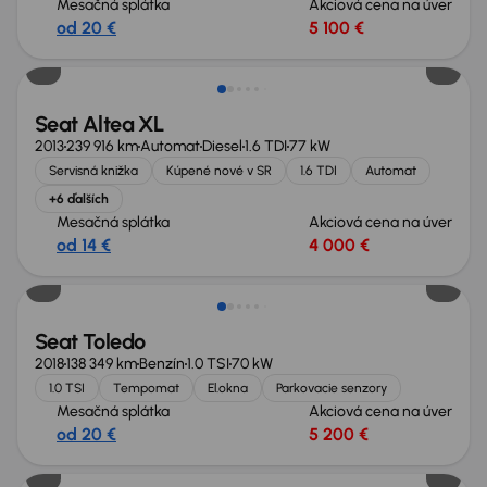
Mesačná splátka
Akciová cena na úver
od 20 €
5 100 €
Seat Altea XL
2013
239 916 km
Automat
Diesel
1.6 TDI
77 kW
Servisná knižka
Kúpené nové v SR
1.6 TDI
Automat
+6 ďalších
Mesačná splátka
Akciová cena na úver
od 14 €
4 000 €
Zlacnené o 1 600 €
Seat Toledo
2018
138 349 km
Benzín
1.0 TSI
70 kW
1.0 TSI
Tempomat
El.okna
Parkovacie senzory
Mesačná splátka
Akciová cena na úver
od 20 €
5 200 €