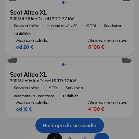
Seat Altea XL
2011
154 711 km
Diesel
1.9 TDI
77 kW
Servisná knižka
Kúpené nové v SR
1.9 TDI
Serv.kniha
+3 ďalších
Mesačná splátka
Akciová cena na úver
od 20 €
5 100 €
Seat Altea XL
2011
182 606 km
Diesel
1.9 TDI
77 kW
Servisná knižka
1.9 TDI
Serv.kniha
automatická klimatizace
+1 ďalších
Mesačná splátka
Akciová cena na úver
od 16 €
4 100 €
Načítajte ďalšie vozidlá