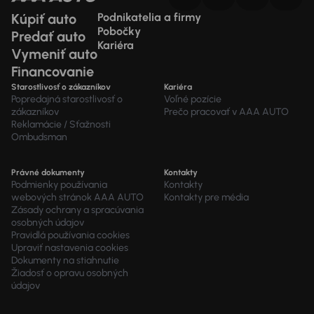
Kúpiť auto
Podnikatelia a firmy
Pobočky
Predať auto
Kariéra
Vymeniť auto
Financovanie
Starostlivosť o zákazníkov
Kariéra
Popredajná starostlivosť o
Voľné pozície
zákazníkov
Prečo pracovať v AAA AUTO
Reklamácie / Sťažnosti
Ombudsman
Právné dokumenty
Kontakty
Podmienky používania
Kontakty
webových stránok AAA AUTO
Kontakty pre média
Zásady ochrany a spracúvania
osobných údajov
Pravidlá používania cookies
Upraviť nastavenia cookies
Dokumenty na stiahnutie
Žiadosť o opravu osobných
údajov