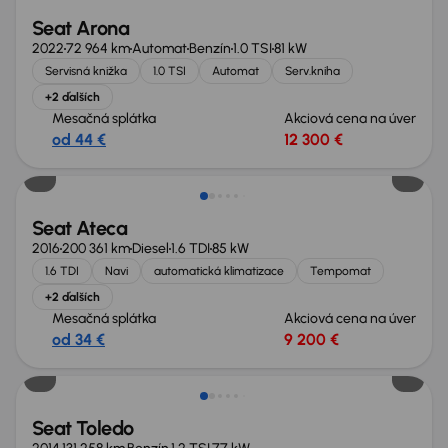
Seat Arona
2022
72 964 km
Automat
Benzín
1.0 TSI
81 kW
Servisná knižka
1.0 TSI
Automat
Serv.kniha
+2 ďalších
Mesačná splátka
Akciová cena na úver
od 44 €
12 300 €
Zlacnené o 600 €
Seat Ateca
2016
200 361 km
Diesel
1.6 TDI
85 kW
1.6 TDI
Navi
automatická klimatizace
Tempomat
+2 ďalších
Mesačná splátka
Akciová cena na úver
od 34 €
9 200 €
Nové v ponuke
Seat Toledo