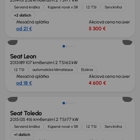
2014
131 258 km
Benzín
1.2 TSI
77 kW
Servisná knižka
Kúpené nové v SR
1.2 TSI
Serv.kniha
+2 ďalších
Mesačná splátka
Akciová cena na úver
od 21 €
5 300 €
Seat Leon
2013
189 107 km
Benzín
1.2 TSI
63 kW
1.2 TSI
automatická klimatizace
El.okna
Mesačná splátka
Akciová cena na úver
od 18 €
4 600 €
Zlacnené o 700 €
Seat Toledo
2015
135 416 km
Benzín
1.2 TSI
77 kW
Servisná knižka
Kúpené nové v SR
1.2 TSI
Serv.kniha
+1 ďalších