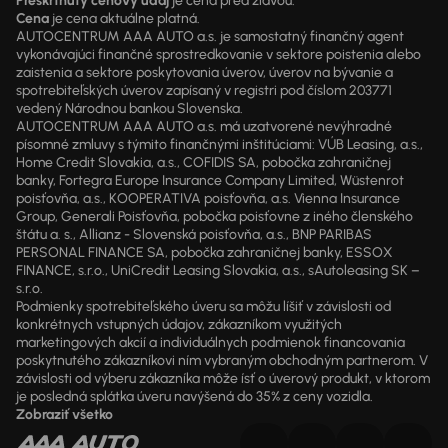
Preškrtnutý cenový údaj
je cena pred zľavou.
Cena
je cena aktuálne platná.
AUTOCENTRUM AAA AUTO a.s. je samostatný finančný agent
vykonávajúci finančné sprostredkovanie v sektore poistenia alebo
zaistenia a sektore poskytovania úverov, úverov na bývanie a
spotrebiteľských úverov zapísaný v registri pod číslom 203771
vedený Národnou bankou Slovenska.
AUTOCENTRUM AAA AUTO a.s. má uzatvorené nevýhradné
písomné zmluvy s týmito finančnými inštitúciami: VÚB Leasing, a.s.,
Home Credit Slovakia, a.s., COFIDIS SA, pobočka zahraničnej
banky, Fortegra Europe Insurance Company Limited, Wüstenrot
poisťovňa, a.s., KOOPERATIVA poisťovňa, a.s. Vienna Insurance
Group, Generali Poisťovňa, pobočka poisťovne z iného členského
štátu a. s., Allianz - Slovenská poisťovňa, a.s., BNP PARIBAS
PERSONAL FINANCE SA, pobočka zahraničnej banky, ESSOX
FINANCE, s.r.o., UniCredit Leasing Slovakia, a.s., sAutoleasing SK –
s.r.o.
Podmienky spotrebiteľského úveru sa môžu líšiť v závislosti od
konkrétnych vstupných údajov, zákazníkom využitých
marketingových akcií a individuálnych podmienok financovania
poskytnutého zákazníkovi ním vybraným obchodným partnerom. V
závislosti od výberu zákazníka môže ísť o úverový produkt, v ktorom
je posledná splátka úveru navýšená do 35% z ceny vozidla.
Zobraziť všetko