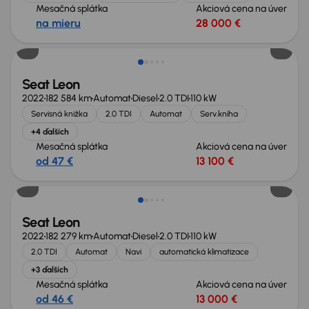
Mesačná splátka
Akciová cena na úver
na mieru
28 000 €
Seat Leon
2022
182 584 km
Automat
Diesel
2.0 TDI
110 kW
Servisná knižka
2.0 TDI
Automat
Serv.kniha
+4 ďalších
Mesačná splátka
Akciová cena na úver
od 47 €
13 100 €
Nové v ponuke
Seat Leon
2022
182 279 km
Automat
Diesel
2.0 TDI
110 kW
2.0 TDI
Automat
Navi
automatická klimatizace
+3 ďalších
Mesačná splátka
Akciová cena na úver
od 46 €
13 000 €