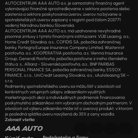
AUTOCENTRUM AAA AUTO a.s. je samostatný finančný agent
vykonávajúci finančné sprostredkovanie v sektore poistenia alebo
zaistenia a sektore poskytovania úverov, úverov na bývanie a
spotrebiteľských úverov zapísaný v registri pod číslom 203771
vedený Národnou bankou Slovenska.
AUTOCENTRUM AAA AUTO a.s. má uzatvorené nevýhradné
písomné zmluvy s týmito finančnými inštitúciami: VÚB Leasing, a.s.,
Home Credit Slovakia, a.s., COFIDIS SA, pobočka zahraničnej
banky, Fortegra Europe Insurance Company Limited, Wüstenrot
poisťovňa, a.s., KOOPERATIVA poisťovňa, a.s. Vienna Insurance
Group, Generali Poisťovňa, pobočka poisťovne z iného členského
štátu a. s., Allianz - Slovenská poisťovňa, a.s., BNP PARIBAS
PERSONAL FINANCE SA, pobočka zahraničnej banky, ESSOX
FINANCE, s.r.o., UniCredit Leasing Slovakia, a.s., sAutoleasing SK –
s.r.o.
Podmienky spotrebiteľského úveru sa môžu líšiť v závislosti od
konkrétnych vstupných údajov, zákazníkom využitých
marketingových akcií a individuálnych podmienok financovania
poskytnutého zákazníkovi ním vybraným obchodným partnerom. V
závislosti od výberu zákazníka môže ísť o úverový produkt, v ktorom
je posledná splátka úveru navýšená do 35% z ceny vozidla.
Zobraziť všetko
Podnikatelia a firmy