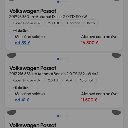
Volkswagen Passat
2019
98 350 km
Automat
Diesel
2.0 TDI
110 kW
Kúpené nové v SR
2.0 TDI
Automat
Koža
+4 ďalších
Mesačná splátka
Akciová cena na úver
od 59 €
16 500 €
Volkswagen Passat
2017
215 583 km
Automat
Benzín
2.0 TSI
162 kW
4x4
Kúpené nové v SR
2.0 TSI
4x4
Automat
+5 ďalších
Mesačná splátka
Akciová cena na úver
od 41 €
11 500 €
Zlacnené o 1 500 €
Volkswagen Passat