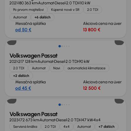
2021
180 363 km
Automat
Diesel
2.0 TDI
110 kW
Po prvom majiteľovi
Kúpené nové v SR
2.0 TDI
Automat
+6 ďalších
Mesačná splátka
Akciová cena na úver
od 50 €
13 800 €
Volkswagen Passat
2021
217 128 km
Automat
Diesel
2.0 TDI
90 kW
2.0 TDI
Automat
Navi
automatická klimatizace
+2 ďalších
Mesačná splátka
Akciová cena na úver
od 45 €
12 500 €
Volkswagen Passat
2023
172 673 km
Automat
Diesel
2.0 TDI
147 kW
4x4
Servisná knižka
2.0 TDI
4x4
Automat
+7 ďalších