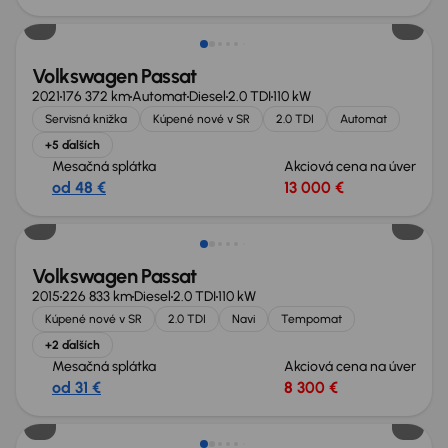
Volkswagen Passat
2021
176 372 km
Automat
Diesel
2.0 TDI
110 kW
Servisná knižka
Kúpené nové v SR
2.0 TDI
Automat
+5 ďalších
Mesačná splátka
Akciová cena na úver
od 48 €
13 000 €
Volkswagen Passat
2015
226 833 km
Diesel
2.0 TDI
110 kW
Kúpené nové v SR
2.0 TDI
Navi
Tempomat
+2 ďalších
Mesačná splátka
Akciová cena na úver
od 31 €
8 300 €