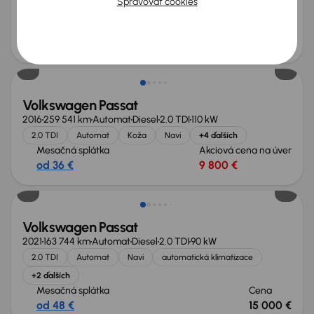
Spravovať cookies
Servisná knižka
2.0 TDI
Serv.kniha
Navi
+4 ďalších
Mesačná splátka
Akciová cena na úver
od 50 €
13 700 €
Volkswagen Passat
2016
259 541 km
Automat
Diesel
2.0 TDI
110 kW
2.0 TDI
Automat
Koža
Navi
+4 ďalších
Mesačná splátka
Akciová cena na úver
od 36 €
9 800 €
Zlacnené o 1 600 €
Volkswagen Passat
2021
163 744 km
Automat
Diesel
2.0 TDI
90 kW
2.0 TDI
Automat
Navi
automatická klimatizace
+2 ďalších
Mesačná splátka
Cena
od 48 €
15 000 €