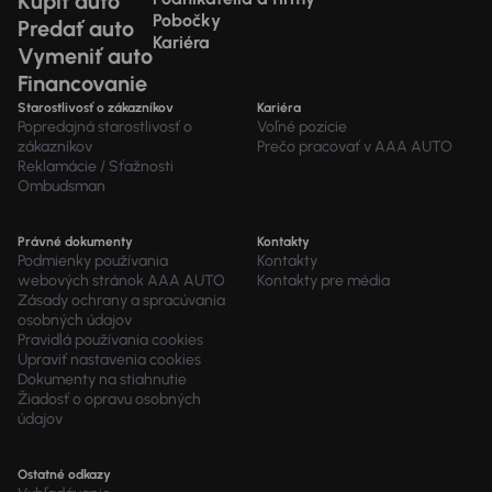
Kúpiť auto
Pobočky
Predať auto
Kariéra
Vymeniť auto
Financovanie
Starostlivosť o zákazníkov
Kariéra
Popredajná starostlivosť o
Voľné pozície
zákazníkov
Prečo pracovať v AAA AUTO
Reklamácie / Sťažnosti
Ombudsman
Právné dokumenty
Kontakty
Podmienky používania
Kontakty
webových stránok AAA AUTO
Kontakty pre média
Zásady ochrany a spracúvania
osobných údajov
Pravidlá používania cookies
Upraviť nastavenia cookies
Dokumenty na stiahnutie
Žiadosť o opravu osobných
údajov
Ostatné odkazy