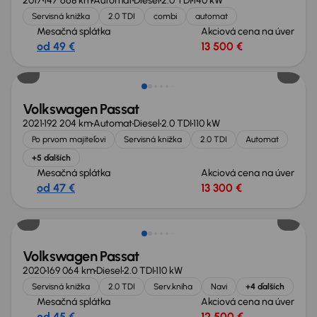
2017
147 668 km
Automat
Diesel
2.0 TDI
140 kW
Servisná knižka
2.0 TDI
combi
automat
Mesačná splátka
Akciová cena na úver
od 49 €
13 500 €
Zlacnené o 500 €
Volkswagen Passat
2021
192 204 km
Automat
Diesel
2.0 TDI
110 kW
Po prvom majiteľovi
Servisná knižka
2.0 TDI
Automat
+5 ďalších
Mesačná splátka
Akciová cena na úver
od 47 €
13 300 €
Zlacnené o 1 600 €
Volkswagen Passat
2020
169 064 km
Diesel
2.0 TDI
110 kW
Servisná knižka
2.0 TDI
Serv.kniha
Navi
+4 ďalších
Mesačná splátka
Akciová cena na úver
od 45 €
12 500 €