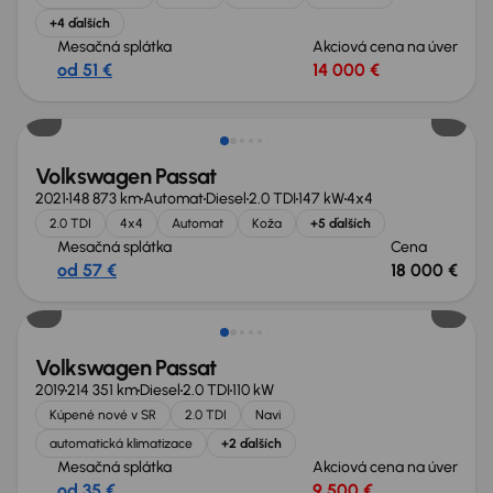
+4 ďalších
Mesačná splátka
Akciová cena na úver
od 51 €
14 000 €
Extra zľava 950 €
Volkswagen Passat
2021
148 873 km
Automat
Diesel
2.0 TDI
147 kW
4x4
2.0 TDI
4x4
Automat
Koža
+5 ďalších
Mesačná splátka
Cena
od 57 €
18 000 €
Volkswagen Passat
2019
214 351 km
Diesel
2.0 TDI
110 kW
Kúpené nové v SR
2.0 TDI
Navi
automatická klimatizace
+2 ďalších
Mesačná splátka
Akciová cena na úver
od 35 €
9 500 €