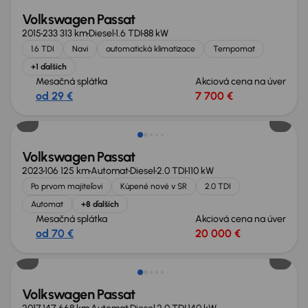
Volkswagen Passat
2015
233 313 km
Diesel
1.6 TDI
88 kW
1.6 TDI
Navi
automatická klimatizace
Tempomat
+1 ďalších
Mesačná splátka
Akciová cena na úver
od 29 €
7 700 €
Nové v ponuke
Volkswagen Passat
2023
106 125 km
Automat
Diesel
2.0 TDI
110 kW
Po prvom majiteľovi
Kúpené nové v SR
2.0 TDI
Automat
+8 ďalších
Mesačná splátka
Akciová cena na úver
od 70 €
20 000 €
Zlacnené o 1 500 €
Volkswagen Passat