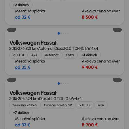
+2 ďalších
Mesačná splátka
Akciová cena na úver
od 32 €
8 500 €
Zlacnené o 700 €
Volkswagen Passat
2015
276 821 km
Automat
Diesel
2.0 TDI
140 kW
4x4
2.0 TDI
4x4
Automat
Koža
+4 ďalších
Mesačná splátka
Akciová cena na úver
od 35 €
9 400 €
Zlacnené o 900 €
Volkswagen Passat
2015
205 324 km
Diesel
2.0 TDI
110 kW
4x4
Servisná knižka
Kúpené nové v SR
2.0 TDI
4x4
+7 ďalších
Mesačná splátka
Akciová cena na úver
od 33 €
8 900 €