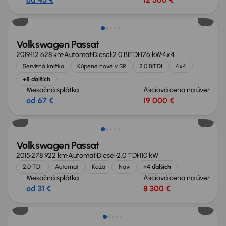
Volkswagen Passat
2019
112 628 km
Automat
Diesel
2.0 BiTDI
176 kW
4x4
Servisná knižka
Kúpené nové v SR
2.0 BiTDI
4x4
+8 ďalších
Mesačná splátka
Akciová cena na úver
od 67 €
19 000 €
Volkswagen Passat
2015
278 922 km
Automat
Diesel
2.0 TDI
110 kW
2.0 TDI
Automat
Koža
Navi
+4 ďalších
Mesačná splátka
Akciová cena na úver
od 31 €
8 300 €
Zlacnené o 1 000 €