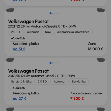
Zlacnené o 1 500 €
Volkswagen Passat
2021
132 214 km
Automat
Diesel
2.0 TDI
110 kW
2.0 TDI
Automat
Navi
automatická klimatizace
+2 ďalších
Mesačná splátka
Cena
od 51 €
16 000 €
Volkswagen Passat
2017
315 121 km
Automat
Diesel
2.0 TDI
110 kW
Servisná knižka
2.0 TDI
Automat
Serv.kniha
+5 ďalších
Mesačná splátka
Akciová cena na úver
od 27 €
7 300 €