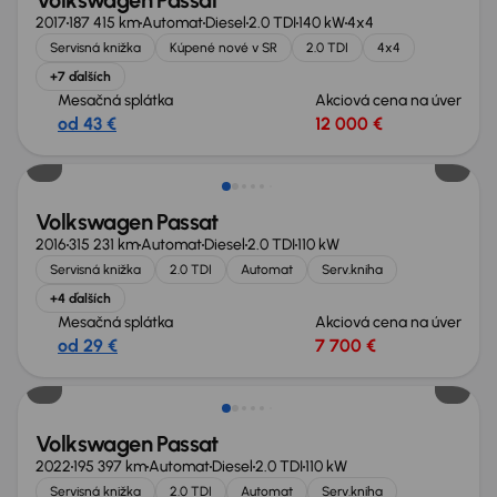
Volkswagen Passat
2017
187 415 km
Automat
Diesel
2.0 TDI
140 kW
4x4
Servisná knižka
Kúpené nové v SR
2.0 TDI
4x4
+7 ďalších
Mesačná splátka
Akciová cena na úver
od 43 €
12 000 €
Volkswagen Passat
2016
315 231 km
Automat
Diesel
2.0 TDI
110 kW
Servisná knižka
2.0 TDI
Automat
Serv.kniha
+4 ďalších
Mesačná splátka
Akciová cena na úver
od 29 €
7 700 €
Volkswagen Passat
2022
195 397 km
Automat
Diesel
2.0 TDI
110 kW
Servisná knižka
2.0 TDI
Automat
Serv.kniha