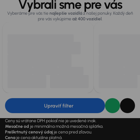
Vybrali sme pre vás
Vyberáme pre vás tie
najlepšie vozidlá
z našej ponuky. Každý deň
pre vás vykúpime
až 400 vozidiel
.
Upraviť filter
Ceny sú vrátane DPH pokiaľ nie je uvedené inak.
Mesačne od
je minimálna možná mesačná splátka.
Preškrtnutý cenový údaj
je cena pred zľavou.
Cena
je cena aktuálne platná.