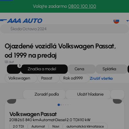
Volkswagen
Passat
Rok od
1999
Zrušiť všetko
Volajte zadarmo
0800 100 100
Ojazdené vozidlá Volkswagen Passat,
od 1999 na predaj
131 áut
3
Značka a model
Cena
Splátka
Volkswagen
Passat
Rok od
1999
Zrušiť všetko
Zlacnené o 1 700 €
Zoradiť podľa
Uložiť hľadanie
Volkswagen Passat
2018
265 840 km
Automat
Diesel
2.0 TDI
110 kW
2.0 TDI
Automat
Navi
automatická klimatizace