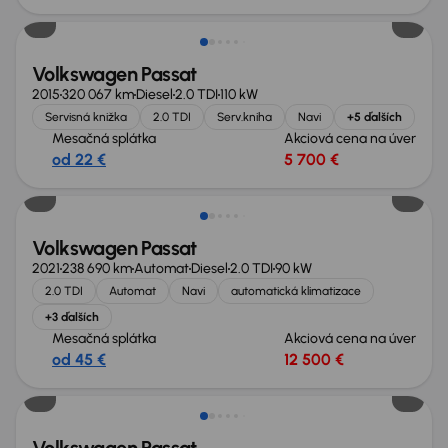
Volkswagen Passat
2015
320 067 km
Diesel
2.0 TDI
110 kW
Servisná knižka
2.0 TDI
Serv.kniha
Navi
+5 ďalších
Mesačná splátka
Akciová cena na úver
od 22 €
5 700 €
Volkswagen Passat
2021
238 690 km
Automat
Diesel
2.0 TDI
90 kW
2.0 TDI
Automat
Navi
automatická klimatizace
+3 ďalších
Mesačná splátka
Akciová cena na úver
od 45 €
12 500 €
Zlacnené o 500 €