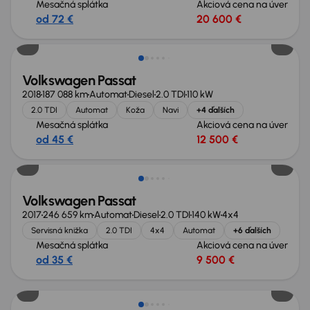
Mesačná splátka
Akciová cena na úver
od 72 €
20 600 €
Volkswagen Passat
2018
187 088 km
Automat
Diesel
2.0 TDI
110 kW
2.0 TDI
Automat
Koža
Navi
+4 ďalších
Mesačná splátka
Akciová cena na úver
od 45 €
12 500 €
Zlacnené o 1 000 €
Volkswagen Passat
2017
246 659 km
Automat
Diesel
2.0 TDI
140 kW
4x4
Servisná knižka
2.0 TDI
4x4
Automat
+6 ďalších
Mesačná splátka
Akciová cena na úver
od 35 €
9 500 €
Možnosť odpočtu DPH