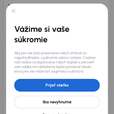
Volkswagen Passat
2023
186 242 km
Automat
Diesel
2.0 TDI
110 kW
Servisná knižka
2.0 TDI
Automat
Serv.kniha
+4 ďalších
Vážime si vaše
Mesačná splátka
Cena
od 52 €
16 400 €
súkromie
Zlacnené o 700 €
Aby pre vás bolo prezeranie našich stránok čo
Volkswagen Passat
najpohodlnejšie, využívame súbory cookies. Cookies
nám slúžia na zlepšovanie našich služieb a zároveň
2021
124 752 km
Automat
Diesel
2.0 TDI
147 kW
4x4
vám vďaka nim dokážeme lepšie ponúknuť obsah,
Po prvom majiteľovi
Kúpené nové v SR
2.0 TDI
4x4
ktorý pre vás môže byť zaujímavý a užitočný.
+9 ďalších
Mesačná splátka
Akciová cena na úver
Prijať všetko
od 68 €
19 300 €
Iba nevyhnutné
Volkswagen Passat
2022
198 175 km
Diesel
2.0 TDI
90 kW