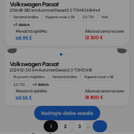
Volkswagen Passat
2016
181 382 km
Automat
Diesel
2.0 TDI
140 kW
4x4
Servisná knižka
Kúpené nové v SR
2.0 TDI
4x4
+7 ďalších
Mesačná splátka
Akciová cena na úver
od 44 €
12 300 €
Zlacnené o 1 200 €
Volkswagen Passat
2024
121 515 km
Automat
Diesel
2.0 TDI
110 kW
Po prvom majiteľovi
Servisná knižka
Kúpené nové v SR
2.0 TDI
+7 ďalších
Mesačná splátka
Akciová cena na úver
od 66 €
18 800 €
Načítajte ďalšie vozidlá
...
1
2
3