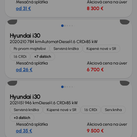
Mesačná splátka
Akciová cena na úver
od 31 €
8 300 €
Zlacnené o 500 €
Hyundai i30
2020
210 784 km
Automat
Diesel
1.6 CRDi
85 kW
Po prvom majiteľovi
Servisná knižka
Kúpené nové v SR
1.6 CRDi
+7 ďalších
Mesačná splátka
Akciová cena na úver
od 26 €
6 700 €
Zlacnené o 500 €
Hyundai i30
2021
151 946 km
Diesel
1.6 CRDi
85 kW
Servisná knižka
Kúpené nové v SR
1.6 CRDi
Serv.kniha
+3 ďalších
Mesačná splátka
Akciová cena na úver
od 35 €
9 500 €