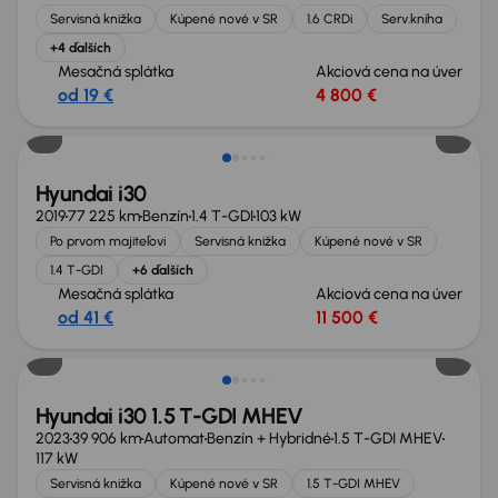
Servisná knižka
Kúpené nové v SR
1.6 CRDi
Serv.kniha
+4 ďalších
Mesačná splátka
Akciová cena na úver
od 19 €
4 800 €
Hyundai i30
2019
77 225 km
Benzín
1.4 T-GDI
103 kW
Po prvom majiteľovi
Servisná knižka
Kúpené nové v SR
1.4 T-GDI
+6 ďalších
Mesačná splátka
Akciová cena na úver
od 41 €
11 500 €
Hyundai i30 1.5 T-GDI MHEV
2023
39 906 km
Automat
Benzín + Hybridné
1.5 T-GDI MHEV
117 kW
Servisná knižka
Kúpené nové v SR
1.5 T-GDI MHEV