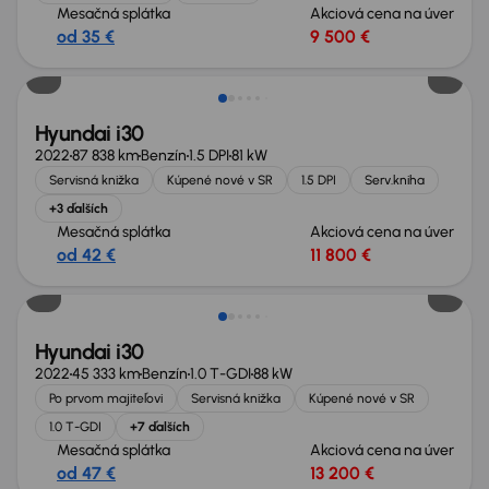
Mesačná splátka
Akciová cena na úver
od 35 €
9 500 €
Hyundai i30
2022
87 838 km
Benzín
1.5 DPI
81 kW
Servisná knižka
Kúpené nové v SR
1.5 DPI
Serv.kniha
+3 ďalších
Mesačná splátka
Akciová cena na úver
od 42 €
11 800 €
Zlacnené o 600 €
Hyundai i30
2022
45 333 km
Benzín
1.0 T-GDI
88 kW
Po prvom majiteľovi
Servisná knižka
Kúpené nové v SR
1.0 T-GDI
+7 ďalších
Mesačná splátka
Akciová cena na úver
od 47 €
13 200 €
Možnosť odpočtu DPH