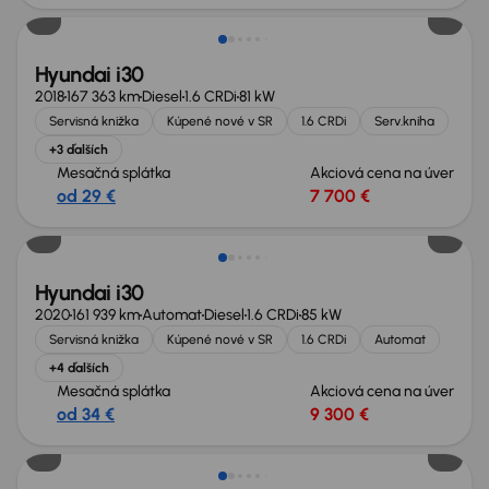
Hyundai i30
2018
167 363 km
Diesel
1.6 CRDi
81 kW
Servisná knižka
Kúpené nové v SR
1.6 CRDi
Serv.kniha
+3 ďalších
Mesačná splátka
Akciová cena na úver
od 29 €
7 700 €
Hyundai i30
2020
161 939 km
Automat
Diesel
1.6 CRDi
85 kW
Servisná knižka
Kúpené nové v SR
1.6 CRDi
Automat
+4 ďalších
Mesačná splátka
Akciová cena na úver
od 34 €
9 300 €