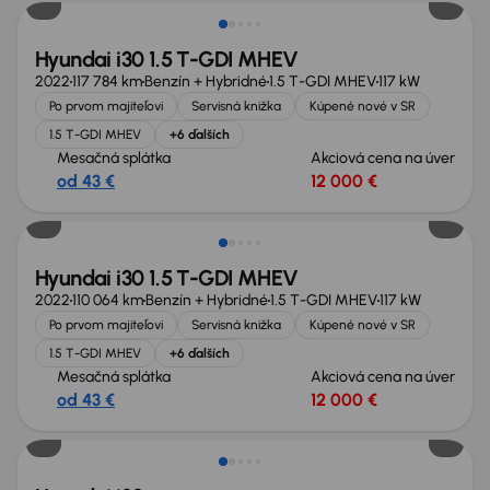
Hyundai i30 1.5 T-GDI MHEV
2022
117 784 km
Benzín + Hybridné
1.5 T-GDI MHEV
117 kW
Po prvom majiteľovi
Servisná knižka
Kúpené nové v SR
1.5 T-GDI MHEV
+6 ďalších
Mesačná splátka
Akciová cena na úver
od 43 €
12 000 €
Nové v ponuke
Hyundai i30 1.5 T-GDI MHEV
2022
110 064 km
Benzín + Hybridné
1.5 T-GDI MHEV
117 kW
Po prvom majiteľovi
Servisná knižka
Kúpené nové v SR
1.5 T-GDI MHEV
+6 ďalších
Mesačná splátka
Akciová cena na úver
od 43 €
12 000 €