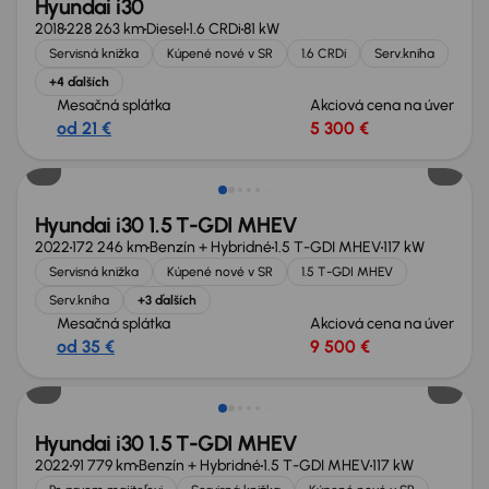
Hyundai i30
2018
228 263 km
Diesel
1.6 CRDi
81 kW
Servisná knižka
Kúpené nové v SR
1.6 CRDi
Serv.kniha
+4 ďalších
Mesačná splátka
Akciová cena na úver
od 21 €
5 300 €
Zlacnené o 500 €
Hyundai i30 1.5 T-GDI MHEV
2022
172 246 km
Benzín + Hybridné
1.5 T-GDI MHEV
117 kW
Servisná knižka
Kúpené nové v SR
1.5 T-GDI MHEV
Serv.kniha
+3 ďalších
Mesačná splátka
Akciová cena na úver
od 35 €
9 500 €
Nové v ponuke
Hyundai i30 1.5 T-GDI MHEV
2022
91 779 km
Benzín + Hybridné
1.5 T-GDI MHEV
117 kW