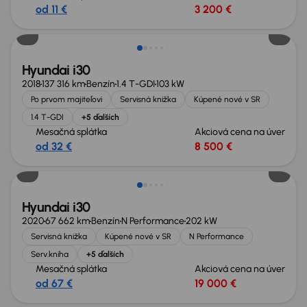
od 11 €
3 200 €
Zlacnené o 500 €
Hyundai i30
2018
137 316 km
Benzín
1.4 T-GDI
103 kW
Po prvom majiteľovi
Servisná knižka
Kúpené nové v SR
1.4 T-GDI
+5 ďalších
Mesačná splátka
Akciová cena na úver
od 32 €
8 500 €
Hyundai i30
2020
67 662 km
Benzín
N Performance
202 kW
Servisná knižka
Kúpené nové v SR
N Performance
Serv.kniha
+5 ďalších
Mesačná splátka
Akciová cena na úver
od 67 €
19 000 €
Nové v ponuke