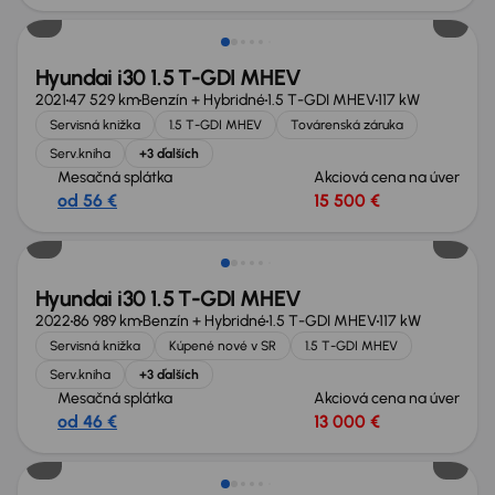
Hyundai i30 1.5 T-GDI MHEV
2021
47 529 km
Benzín + Hybridné
1.5 T-GDI MHEV
117 kW
Servisná knižka
1.5 T-GDI MHEV
Továrenská záruka
Serv.kniha
+3 ďalších
Mesačná splátka
Akciová cena na úver
od 56 €
15 500 €
Zlacnené o 500 €
Hyundai i30 1.5 T-GDI MHEV
2022
86 989 km
Benzín + Hybridné
1.5 T-GDI MHEV
117 kW
Servisná knižka
Kúpené nové v SR
1.5 T-GDI MHEV
Serv.kniha
+3 ďalších
Mesačná splátka
Akciová cena na úver
od 46 €
13 000 €