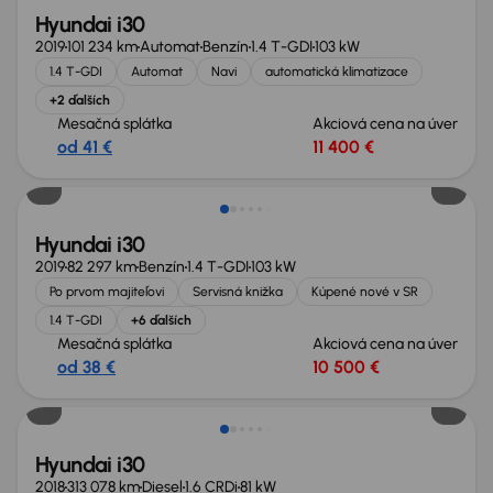
Hyundai i30
2019
101 234 km
Automat
Benzín
1.4 T-GDI
103 kW
1.4 T-GDI
Automat
Navi
automatická klimatizace
+2 ďalších
Mesačná splátka
Akciová cena na úver
od 41 €
11 400 €
Hyundai i30
2019
82 297 km
Benzín
1.4 T-GDI
103 kW
Po prvom majiteľovi
Servisná knižka
Kúpené nové v SR
1.4 T-GDI
+6 ďalších
Mesačná splátka
Akciová cena na úver
od 38 €
10 500 €
Možnosť odpočtu DPH
Hyundai i30
2018
313 078 km
Diesel
1.6 CRDi
81 kW