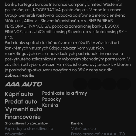
banky, Fortegra Europe Insurance Company Limited, Wüstenrot
poisťovňa, a.s., KOOPERATIVA poisťovňa, a.s. Vienna Insurance
Group, Generali Poisťovňa, pobočka poisťovne z iného členského
štátu a. s., Allianz - Slovenská poisťovňa, a.s., BNP PARIBAS
PERSONAL FINANCE SA, pobočka zahraničnej banky, ESSOX
FINANCE, s.r.o., UniCredit Leasing Slovakia, a.s., sAutoleasing SK –
s.r.o.
Podmienky spotrebiteľského úveru sa môžu líšiť v závislosti od
konkrétnych vstupných údajov, zákazníkom využitých
marketingových akcií a individuálnych podmienok financovania
poskytnutého zákazníkovi ním vybraným obchodným partnerom. V
závislosti od výberu zákazníka môže ísť o úverový produkt, v ktorom
je posledná splátka úveru navýšená do 35% z ceny vozidla.
Zobraziť všetko
Kúpiť auto
Podnikatelia a firmy
Pobočky
Predať auto
Kariéra
Vymeniť auto
Financovanie
Starostlivosť o zákazníkov
Kariéra
Popredajná starostlivosť o
Voľné pozície
zákazníkov
Prečo pracovať v AAA AUTO