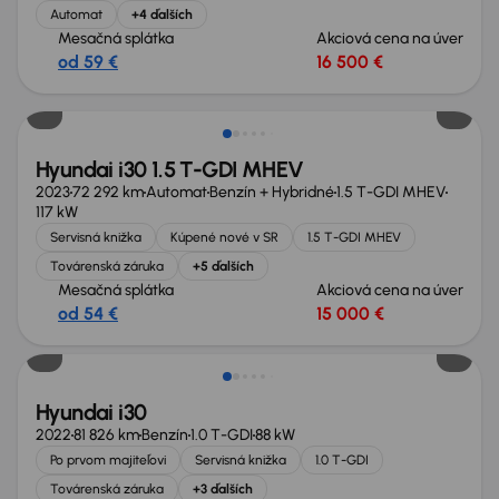
Automat
+4 ďalších
Mesačná splátka
Akciová cena na úver
od 59 €
16 500 €
Možnosť odpočtu DPH
Hyundai i30 1.5 T-GDI MHEV
2023
72 292 km
Automat
Benzín + Hybridné
1.5 T-GDI MHEV
117 kW
Servisná knižka
Kúpené nové v SR
1.5 T-GDI MHEV
Továrenská záruka
+5 ďalších
Mesačná splátka
Akciová cena na úver
od 54 €
15 000 €
Možnosť odpočtu DPH
Hyundai i30
2022
81 826 km
Benzín
1.0 T-GDI
88 kW
Po prvom majiteľovi
Servisná knižka
1.0 T-GDI
Továrenská záruka
+3 ďalších