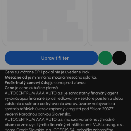
Upraviť filter
Ceny sú vrátane DPH pokiaľ nie je uvedené inak.
Mesačne od
je minimálna možná mesačná splátka.
Preškrtnutý cenový údaj
je cena pred zľavou.
Cena
je cena aktuálne platná.
AUTOCENTRUM AAA AUTO a.s. je samostatný finančný agent
vykonávajúci finančné sprostredkovanie v sektore poistenia alebo
zaistenia a sektore poskytovania úverov, úverov na bývanie a
spotrebiteľských úverov zapísaný v registri pod číslom 203771
vedený Národnou bankou Slovenska.
AUTOCENTRUM AAA AUTO a.s. má uzatvorené nevýhradné
písomné zmluvy s týmito finančnými inštitúciami: VÚB Leasing, a.s.,
Home Credit Slovakia, a.s., COFIDIS SA, pobočka zahraničnej