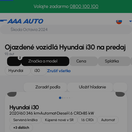
Hyundai
i30
Zrušiť všetko
Volajte zadarmo
0800 100 100
Ojazdené vozidlá Hyundai i30 na predaj
93 áut
2
Značka a model
Cena
Splátka
Hyundai
i30
Zrušiť všetko
Nové v ponuke
Zoradiť podľa
Uložiť hľadanie
Hyundai i30
2020
160 346 km
Automat
Diesel
1.6 CRDi
85 kW
Servisná knižka
Kúpené nové v SR
1.6 CRDi
Automat
+3 ďalších