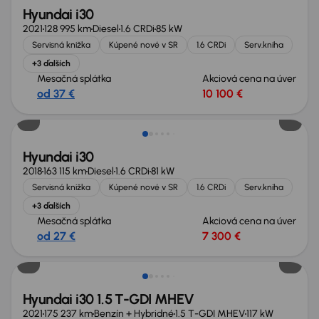
Hyundai i30
2021
128 995 km
Diesel
1.6 CRDi
85 kW
Servisná knižka
Kúpené nové v SR
1.6 CRDi
Serv.kniha
+3 ďalších
Mesačná splátka
Akciová cena na úver
od 37 €
10 100 €
Hyundai i30
2018
163 115 km
Diesel
1.6 CRDi
81 kW
Servisná knižka
Kúpené nové v SR
1.6 CRDi
Serv.kniha
+3 ďalších
Mesačná splátka
Akciová cena na úver
od 27 €
7 300 €
Možnosť odpočtu DPH
Hyundai i30 1.5 T-GDI MHEV
2021
175 237 km
Benzín + Hybridné
1.5 T-GDI MHEV
117 kW