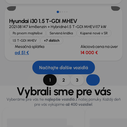
Hyundai i30 1.5 T-GDI MHEV
2021
38 147 km
Benzín + Hybridné
1.5 T-GDI MHEV
117 kW
Po prvom majiteľovi
Servisná knižka
Kúpené nové v SR
1.5 T-GDI MHEV
+7 ďalších
Mesačná splátka
Akciová cena na úver
od 51 €
14 000 €
Načítajte ďalšie vozidlá
1
2
3
Vybrali sme pre vás
Vyberáme pre vás tie
najlepšie vozidlá
z našej ponuky. Každý deň
pre vás vykúpime
až 400 vozidiel
.