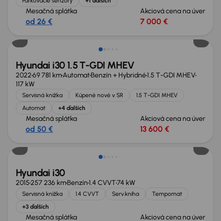
Parkovacie senzory
+1 ďalších
Mesačná splátka
Akciová cena na úver
od 26 €
7 000 €
Zlacnené o 1 400 €
Hyundai i30 1.5 T-GDI MHEV
2022
69 781 km
Automat
Benzín + Hybridné
1.5 T-GDI MHEV
117 kW
Servisná knižka
Kúpené nové v SR
1.5 T-GDI MHEV
Automat
+4 ďalších
Mesačná splátka
Akciová cena na úver
od 50 €
13 600 €
Zlacnené o 500 €
Hyundai i30
2015
257 236 km
Benzín
1.4 CVVT
74 kW
Servisná knižka
1.4 CVVT
Serv.kniha
Tempomat
+3 ďalších
Mesačná splátka
Akciová cena na úver