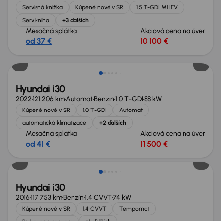
Servisná knižka
Kúpené nové v SR
1.5 T-GDI MHEV
Serv.kniha
+3 ďalších
Mesačná splátka
Akciová cena na úver
od 37 €
10 100 €
Hyundai i30
2022
121 206 km
Automat
Benzín
1.0 T-GDI
88 kW
Kúpené nové v SR
1.0 T-GDI
Automat
automatická klimatizace
+2 ďalších
Mesačná splátka
Akciová cena na úver
od 41 €
11 500 €
Nové v ponuke
Hyundai i30
2016
117 753 km
Benzín
1.4 CVVT
74 kW
Kúpené nové v SR
1.4 CVVT
Tempomat