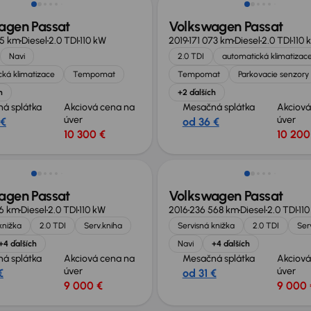
agen Passat
Volkswagen Passat
15 km
Diesel
2.0 TDI
110 kW
2019
171 073 km
Diesel
2.0 TDI
110 
Navi
2.0 TDI
automatická klimatizac
ká klimatizace
Tempomat
Tempomat
Parkovacie senzory
h
+2 ďalších
á splátka
Akciová cena na
Mesačná splátka
Akciová
úver
úver
 €
od 36 €
10 300 €
10 200
agen Passat
Volkswagen Passat
86 km
Diesel
2.0 TDI
110 kW
2016
236 568 km
Diesel
2.0 TDI
11
knižka
2.0 TDI
Serv.kniha
Servisná knižka
2.0 TDI
Ser
+4 ďalších
Navi
+4 ďalších
á splátka
Akciová cena na
Mesačná splátka
Akciová
úver
úver
€
od 31 €
9 000 €
9 000 