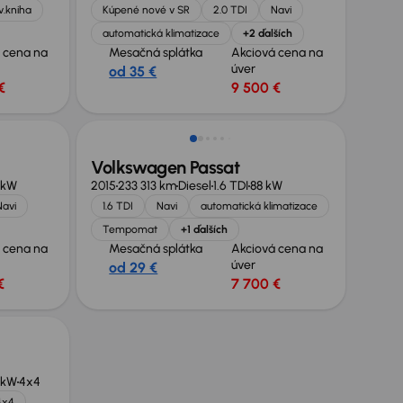
v.kniha
Kúpené nové v SR
2.0 TDI
Navi
automatická klimatizace
+2 ďalších
 cena na
Mesačná splátka
Akciová cena na
úver
od 35 €
€
9 500 €
Volkswagen Passat
 kW
2015
233 313 km
Diesel
1.6 TDI
88 kW
Navi
1.6 TDI
Navi
automatická klimatizace
Tempomat
+1 ďalších
 cena na
Mesačná splátka
Akciová cena na
úver
od 29 €
€
7 700 €
 kW
4x4
4x4