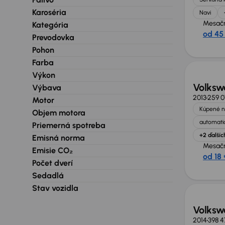
Karoséria
Navi
Mesačn
Kategória
od 45
Prevodovka
Zlacne
Pohon
Farba
Výkon
Volksw
Výbava
2013
259 
Motor
Kúpené n
Objem motora
automatic
Priemerná spotreba
+2 ďalšíc
Emisná norma
Mesačn
Emisie CO₂
od 18 
Počet dverí
Sedadlá
Stav vozidla
Volksw
2014
398 4