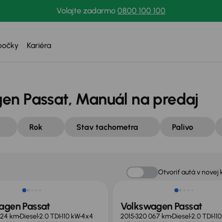
Volajte zadarmo
0800 100 100
bočky
Kariéra
en Passat, Manuál na predaj
Rok
Stav tachometra
Palivo
né o 900 €
Otvoriť autá v novej 
agen Passat
Volkswagen Passat
324 km
Diesel
2.0 TDI
110 kW
4x4
2015
320 067 km
Diesel
2.0 TDI
11