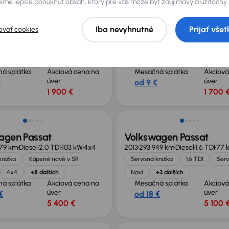
me lepšie ponúknuť obsah, ktorý pre vás môže byť zaujímavý a užitočný.
agen Passat
Volkswagen Passat
793 km
Diesel
1.9 TDI
77 kW
2003
265 542 km
Benzín
1.8 T
110 
Iba nevyhnutné
Prijať všet
ovať cookies
ové v SR
1.9 TDI
1.8 T
Klíma
zariadenie
ká klimatizace
á splátka
Akciová cena na
Mesačná splátka
Akciová
úver
úver
€
od 9 €
1 900 €
1 700 
agen Passat
Volkswagen Passat
79 km
Diesel
2.0 TDI
103 kW
4x4
2013
293 949 km
Diesel
1.6 TDI
77 
knižka
Kúpené nové v SR
Servisná knižka
1.6 TDI
Serv
4x4
+8 ďalších
Navi
+3 ďalších
á splátka
Akciová cena na
Mesačná splátka
Akciová
úver
úver
€
od 18 €
5 400 €
5 100 