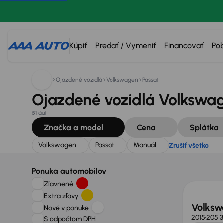
Hľadáte:
Volkswagen
Passat
Manuál
Zrušiť všetko
Kúpiť
Predať / Vymeniť
Financovať
Po
Ojazdené vozidlá
Volkswagen
Passat
Ojazdené vozidlá Volkswag
51 áut
Značka a model
Cena
Splátka
Volkswagen
Passat
Manuál
Zrušiť všetko
Zlacne
Ponuka automobilov
Zľavnené
Extra zľavy
Volksw
Nové v ponuke
2015
205 
S odpočtom DPH