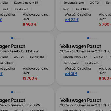
knižka
Kúpené nové v SR
Servisná knižka
2.0 TDI
Ser
4x4
+7 ďalších
Navi
+5 ďalších
á splátka
Akciová cena na
Mesačná splátka
Akciová
úver
úver
 €
od 22 €
8 900 €
5 700 
agen Passat
Volkswagen Passat
175 km
Diesel
2.0 TDI
90 kW
2015
226 833 km
Diesel
2.0 TDI
110
knižka
2.0 TDI
Serv.kniha
Kúpené nové v SR
2.0 TDI
+4 ďalších
Tempomat
+2 ďalších
á splátka
Akciová cena na
Mesačná splátka
Akciová
úver
úver
 €
od 31 €
13 700 €
8 300 
né o 1 600 €
Možnosť odpočtu DPH
agen Passat
Volkswagen Passat
064 km
Diesel
2.0 TDI
110 kW
2017
299 730 km
Diesel
2.0 TDI
110
knižka
2.0 TDI
Serv.kniha
Kúpené nové v SR
2.0 TDI