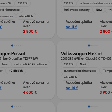
ové v SR
2.0 TDI
2.0 TDI
automatická klimatizac
ká klimatizace
Parkovacie senzory
Navi
+4
e senzory
+6 ďalších
á splátka
Akciová cena na
Mesačná splátka
Akciová
úver
úver
€
od 11 €
2 800 €
2 800 
agen Passat
Volkswagen Passat
61 km
Diesel
1.6 TDI
77 kW
2013
386 698 km
Diesel
2.0 TDI
103
Navi
automatická klimatizace
2.0 TDI
Navi
at
+2 ďalších
automatická klimatizace
Temp
+1 ďalších
á splátka
Akciová cena na
Mesačná splátka
Akciová
úver
úver
€
od 14 €
4 600 €
3 900 