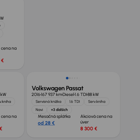
kW
e
 cena na
 €
Volkswagen Passat
0 kW
2016
167 937 km
Diesel
1.6 TDI
88 kW
v.kniha
Servisná knižka
1.6 TDI
Serv.kniha
Navi
+3 ďalších
 cena na
Mesačná splátka
Akciová cena na
úver
od 28 €
€
8 300 €