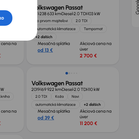
Volkswagen Passat
kW
2011
238 633 km
Diesel
2.0 TDI
103 kW
ko
Po prvom majiteľovi
2.0 TDI
automatická klimatizace
Tempomat
+2 ďalších
 cena na
Mesačná splátka
Akciová cena na
úver
od 13 €
€
2 700 €
Volkswagen Passat
kW
2019
169 922 km
Diesel
2.0 TDI
110 kW
.kniha
2.0 TDI
Koža
Navi
automatická klimatizace
+2 ďalších
 cena na
Mesačná splátka
Akciová cena na
úver
od 39 €
€
11 200 €