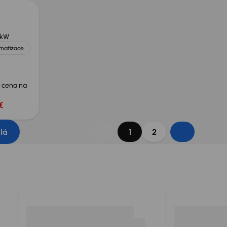
 kW
imatizace
 cena na
€
dlá
1
2