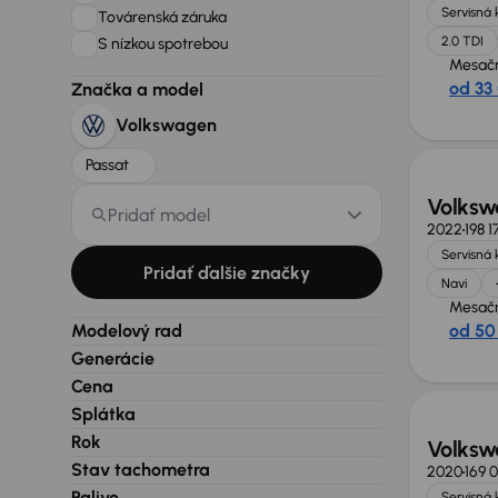
Servisná 
Továrenská záruka
2.0 TDI
S nízkou spotrebou
Mesačn
od 33
Značka a model
Volkswagen
Passat
Volksw
Pridať model
2022
198 
Servisná 
Pridať ďalšie značky
Navi
Mesačn
Modelový rad
od 50
Generácie
Zlacne
Cena
Splátka
Rok
Volksw
Stav tachometra
2020
169 
Palivo
Servisná 