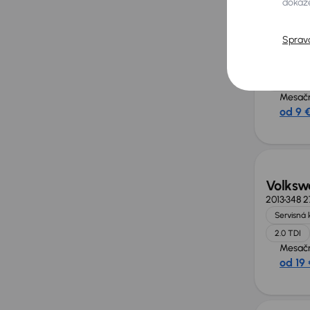
dokáže
Volksw
2006
320 
Sprav
Kúpené n
Závesné 
automatic
Mesačn
od 9 
Volksw
2013
348 2
Servisná 
2.0 TDI
Mesačn
od 19 