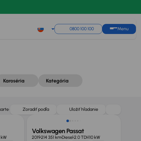
Zoradiť podľa
Uložiť hľadanie
0800 100 100
Menu
Karoséria
Kategória
karte
Zoradiť podľa
Uložiť hľadanie
Volkswagen Passat
0 kW
2019
214 351 km
Diesel
2.0 TDI
110 kW