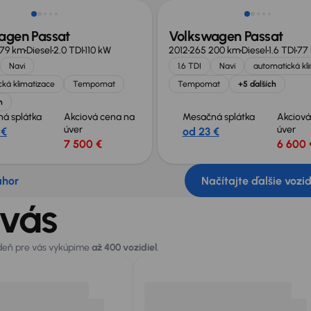
agen Passat
Volkswagen Passat
279 km
Diesel
2.0 TDI
110 kW
2012
265 200 km
Diesel
1.6 TDI
77
Navi
1.6 TDI
Navi
automatická kl
ká klimatizace
Tempomat
Tempomat
+5 ďalších
h
á splátka
Akciová cena na
Mesačná splátka
Akciová
úver
úver
 €
od 23 €
7 500 €
6 600 
ahor
Načítajte ďalšie vozi
 vás
 deň pre vás vykúpime
až 400 vozidiel
.