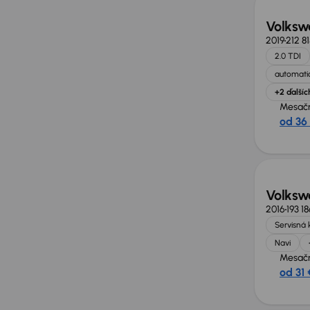
Volksw
2019
212 8
2.0 TDI
automatic
+2 ďalšíc
Mesačn
od 36
Volksw
2016
193 1
Servisná 
Navi
Mesačn
od 31 