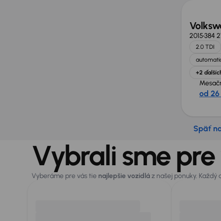
Volksw
2015
384 
2.0 TDI
automatic
+2 ďalšíc
Mesačn
od 26
Späť n
Vybrali sme pre
Vyberáme pre vás tie
najlepšie vozidlá
z našej ponuky. Každý