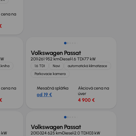
 cena na
€
Zlacnené o 500 €
Volkswagen Passat
kW
2011
261 952 km
Diesel
1.6 TDI
77 kW
.kniha
1.6 TDI
Navi
automatická klimatizace
Parkovacie kamera
 cena na
Mesačná splátka
Akciová cena na
úver
od 19 €
€
4 900 €
Volkswagen Passat
3 kW
2010
324 625 km
Diesel
2.0 TDI
103 kW