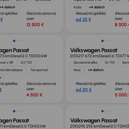
+4 ďalších
Koža
+4 ďalších
á splátka
Akciová cena na
Mesačná splátka
Akciová
úver
úver
 €
od 32 €
12 500 €
8 500 
né o 800 €
Zlacnené o 800 €
agen Passat
Volkswagen Passat
073 km
Diesel
2.0 TDI
103 kW
2013
217 672 km
Diesel
1.6 TDI
77 
ové v SR
2.0 TDI
Servisná knižka
1.6 TDI
Serv
ká klimatizace
Tempomat
Navi
+4 ďalších
h
á splátka
Akciová cena na
Mesačná splátka
Akciová
úver
úver
€
od 20 €
4 500 €
5 000 
agen Passat
Volkswagen Passat
71 km
Diesel
2.0 TDI
103 kW
2010
295 292 km
Diesel
2.0 TDI
10