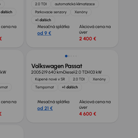
e
2.0 TDI
automatická klimatizace
 ďalších
Parkovacie senzory
Xenóny
+1 ďalších
 cena na
Mesačná splátka
Akciová cena na
úver
od 9 €
€
2 400 €
Volkswagen Passat
 kW
2005
219 640 km
Diesel
2.0 TDI
103 kW
Kúpené nové v SR
2.0 TDI
Xenóny
omat
Tempomat
+1 ďalších
 cena na
Mesačná splátka
Akciová cena na
úver
od 21 €
€
4 600 €