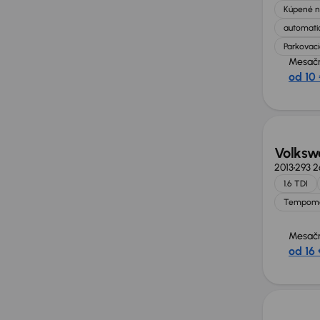
Kúpené n
automatic
Parkovaci
Mesačn
od 10 
Volksw
2013
293 2
1.6 TDI
Tempom
Mesačn
od 16 